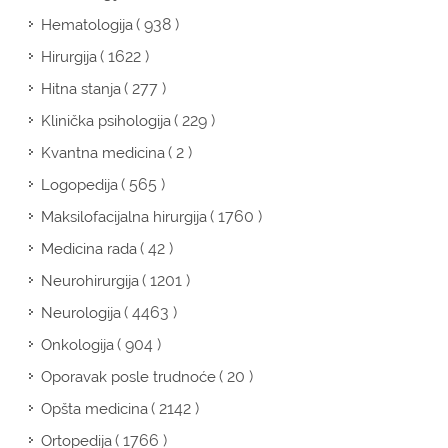
( 938 )
Hematologija
( 1622 )
Hirurgija
( 277 )
Hitna stanja
( 229 )
Klinička psihologija
( 2 )
Kvantna medicina
( 565 )
Logopedija
( 1760 )
Maksilofacijalna hirurgija
( 42 )
Medicina rada
( 1201 )
Neurohirurgija
( 4463 )
Neurologija
( 904 )
Onkologija
( 20 )
Oporavak posle trudnoće
( 2142 )
Opšta medicina
( 1766 )
Ortopedija