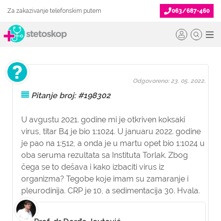
Za zakazivanje telefonskim putem
063/687-460
Odgovoreno: 23. 05. 2022.
Pitanje broj: #198302
U avgustu 2021. godine mi je otkriven koksaki
virus, titar B4 je bio 1:1024. U januaru 2022. godine
je pao na 1:512, a onda je u martu opet bio 1:1024 u
oba seruma rezultata sa Instituta Torlak. Zbog
čega se to dešava i kako izbaciti virus iz
organizma? Tegobe koje imam su zamaranje i
pleurodinija. CRP je 10, a sedimentacija 30. Hvala.