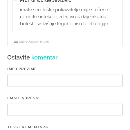
Prof. dr Đorđe Jevtović
imate serološke pokazatelje raije stečene
coxackie infekcije, a taj virus daje akutnu
bolest i sadašnje tegobe nisu te etiologije
Oblast Zarazne bolesti
Ostavite
komentar
IME I PREZIME
EMAIL ADRESA*
TEKST KOMENTARA *