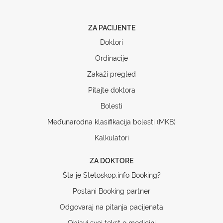
ZA PACIJENTE
Doktori
Ordinacije
Zakaži pregled
Pitajte doktora
Bolesti
Međunarodna klasifikacija bolesti (MKB)
Kalkulatori
ZA DOKTORE
Šta je Stetoskop.info Booking?
Postani Booking partner
Odgovaraj na pitanja pacijenata
Objavi svoj tekst o medicini