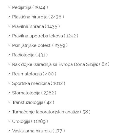
( 2044 )
Pedijatrija
( 2436 )
Plastična hirurgija
( 1435 )
Pravilna ishrana
( 1292 )
Pravilna upotreba lekova
( 2359 )
Psihijatrijske bolesti
( 431 )
Radiologija
( 62 )
Rak dojke (saradnja sa Evropa Dona Srbija)
( 400 )
Reumatologija
( 1012 )
Sportska medicina
( 2382 )
Stomatologija
( 42 )
Transfuziologija
( 58 )
Tumačenje laboratorijskih analiza
( 11289 )
Urologija
( 177 )
Vaskularna hirurgija