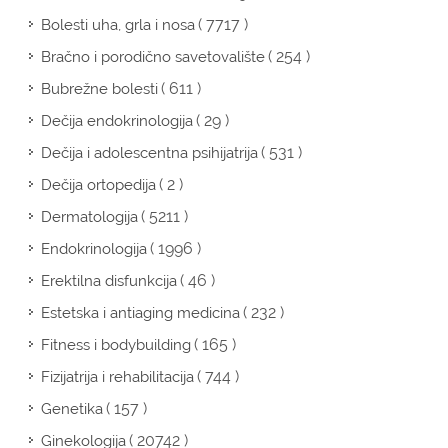
( 7717 )
Bolesti uha, grla i nosa
( 254 )
Bračno i porodično savetovalište
( 611 )
Bubrežne bolesti
( 29 )
Dečija endokrinologija
( 531 )
Dečija i adolescentna psihijatrija
( 2 )
Dečija ortopedija
( 5211 )
Dermatologija
( 1996 )
Endokrinologija
( 46 )
Erektilna disfunkcija
( 232 )
Estetska i antiaging medicina
( 165 )
Fitness i bodybuilding
( 744 )
Fizijatrija i rehabilitacija
( 157 )
Genetika
( 20742 )
Ginekologija