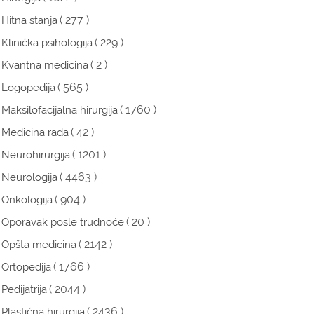
( 277 )
Hitna stanja
( 229 )
Klinička psihologija
( 2 )
Kvantna medicina
( 565 )
Logopedija
( 1760 )
Maksilofacijalna hirurgija
( 42 )
Medicina rada
( 1201 )
Neurohirurgija
( 4463 )
Neurologija
( 904 )
Onkologija
( 20 )
Oporavak posle trudnoće
( 2142 )
Opšta medicina
( 1766 )
Ortopedija
( 2044 )
Pedijatrija
( 2436 )
Plastična hirurgija