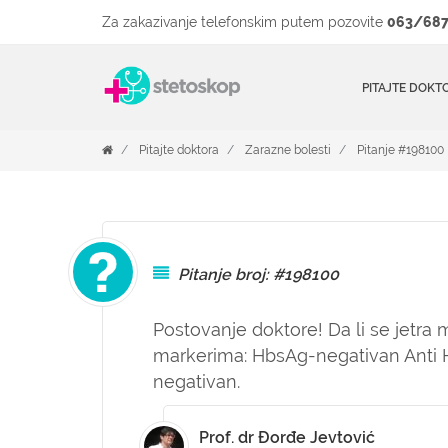
Za zakazivanje telefonskim putem pozovite
063/687
PITAJTE DOKT
Pitajte doktora
Zarazne bolesti
Pitanje #198100
Pitanje broj: #198100
Postovanje doktore! Da li se jetra
markerima: HbsAg-negativan Anti 
negativan.
Prof. dr Đorđe Jevtović