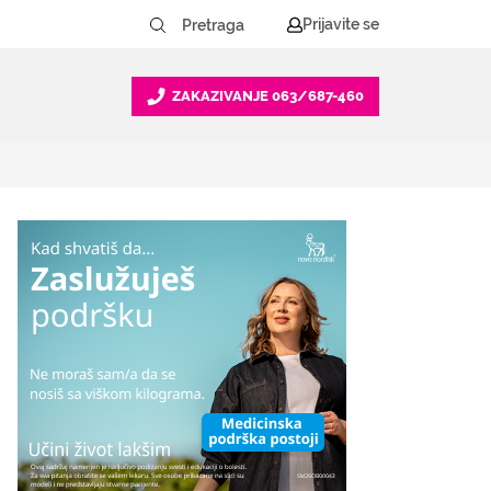
Prijavite se
ZAKAZIVANJE
063/687-460