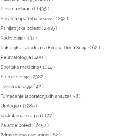
( 1435 )
Pravilna ishrana
( 1292 )
Pravilna upotreba lekova
( 2359 )
Psihijatrijske bolesti
( 431 )
Radiologija
( 62 )
Rak dojke (saradnja sa Evropa Dona Srbija)
( 400 )
Reumatologija
( 1012 )
Sportska medicina
( 2382 )
Stomatologija
( 42 )
Transfuziologija
( 58 )
Tumačenje laboratorijskih analiza
( 11289 )
Urologija
( 177 )
Vaskularna hirurgija
( 6152 )
Zarazne bolesti
( 82 )
Zdravstveno osiguranje