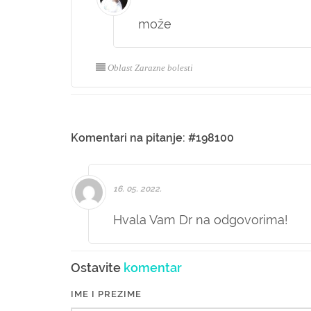
može
Oblast Zarazne bolesti
Komentari na pitanje: #198100
16. 05. 2022.
Hvala Vam Dr na odgovorima!
Ostavite
komentar
IME I PREZIME