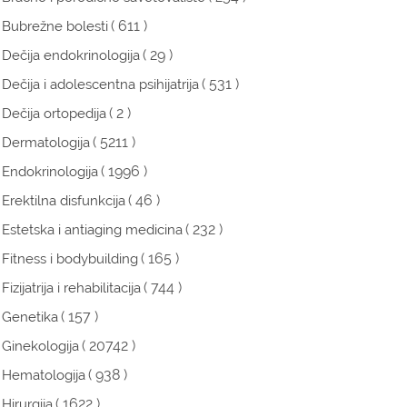
( 611 )
Bubrežne bolesti
( 29 )
Dečija endokrinologija
( 531 )
Dečija i adolescentna psihijatrija
( 2 )
Dečija ortopedija
( 5211 )
Dermatologija
( 1996 )
Endokrinologija
( 46 )
Erektilna disfunkcija
( 232 )
Estetska i antiaging medicina
( 165 )
Fitness i bodybuilding
( 744 )
Fizijatrija i rehabilitacija
( 157 )
Genetika
( 20742 )
Ginekologija
( 938 )
Hematologija
( 1622 )
Hirurgija