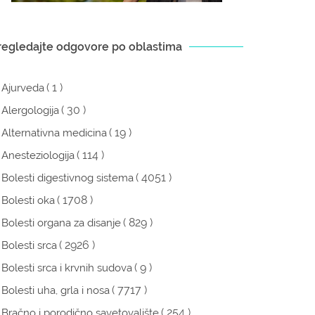
regledajte odgovore po oblastima
( 1 )
Ajurveda
( 30 )
Alergologija
( 19 )
Alternativna medicina
( 114 )
Anesteziologija
( 4051 )
Bolesti digestivnog sistema
( 1708 )
Bolesti oka
( 829 )
Bolesti organa za disanje
( 2926 )
Bolesti srca
( 9 )
Bolesti srca i krvnih sudova
( 7717 )
Bolesti uha, grla i nosa
( 254 )
Bračno i porodično savetovalište