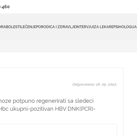
-460
ORA
BOLESTI
LEČENJE
PORODICA I ZDRAVLJE
INTERVJUI
ZA LEKARE
PSIHOLOGIJA
Odgovoreno: 16. 05. 2022.
 moze potpuno regenerirati sa sledeci
Hbc ukupni-pozitivan HBV DNK(PCR)-