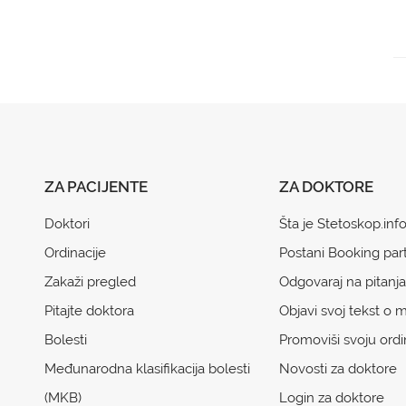
ZA PACIJENTE
ZA DOKTORE
Doktori
Šta je Stetoskop.inf
Ordinacije
Postani Booking par
Zakaži pregled
Odgovaraj na pitanja
Pitajte doktora
Objavi svoj tekst o m
Bolesti
Promoviši svoju ordi
Međunarodna klasifikacija bolesti
Novosti za doktore
(MKB)
Login za doktore