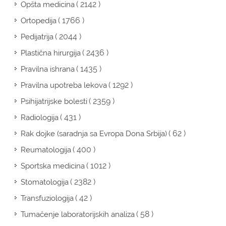
( 2142 )
Opšta medicina
( 1766 )
Ortopedija
( 2044 )
Pedijatrija
( 2436 )
Plastična hirurgija
( 1435 )
Pravilna ishrana
( 1292 )
Pravilna upotreba lekova
( 2359 )
Psihijatrijske bolesti
( 431 )
Radiologija
( 62 )
Rak dojke (saradnja sa Evropa Dona Srbija)
( 400 )
Reumatologija
( 1012 )
Sportska medicina
( 2382 )
Stomatologija
( 42 )
Transfuziologija
( 58 )
Tumačenje laboratorijskih analiza