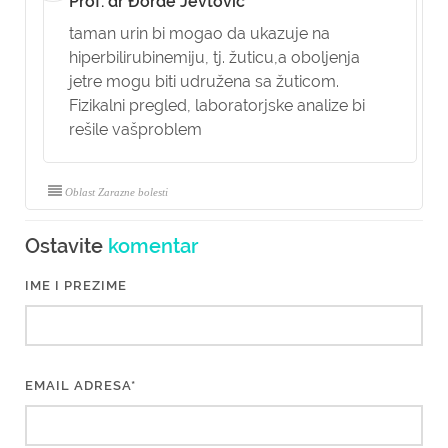
Prof. dr Đorđe Jevtović
taman urin bi mogao da ukazuje na
hiperbilirubinemiju, tj. žuticu,a oboljenja
jetre mogu biti udružena sa žuticom.
Fizikalni pregled, laboratorjske analize bi
rešile vašproblem
Oblast Zarazne bolesti
Ostavite
komentar
IME I PREZIME
EMAIL ADRESA*