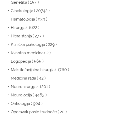
( 157 )
Genetika
( 20742 )
Ginekologija
( 939 )
Hematologija
( 1622 )
Hirurgija
( 277 )
Hitna stanja
( 229 )
Klinička psihologija
( 2 )
Kvantna medicina
( 565 )
Logopedija
( 1760 )
Maksilofacijalna hirurgija
( 42 )
Medicina rada
( 1201 )
Neurohirurgija
( 4463 )
Neurologija
( 904 )
Onkologija
( 20 )
Oporavak posle trudnoće