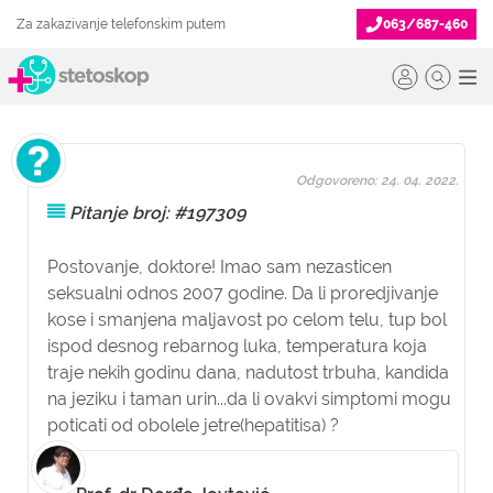
Za zakazivanje telefonskim putem
063/687-460
Odgovoreno: 24. 04. 2022.
Pitanje broj: #197309
Postovanje, doktore! Imao sam nezasticen
seksualni odnos 2007 godine. Da li proredjivanje
kose i smanjena maljavost po celom telu, tup bol
ispod desnog rebarnog luka, temperatura koja
traje nekih godinu dana, nadutost trbuha, kandida
na jeziku i taman urin...da li ovakvi simptomi mogu
poticati od obolele jetre(hepatitisa) ?