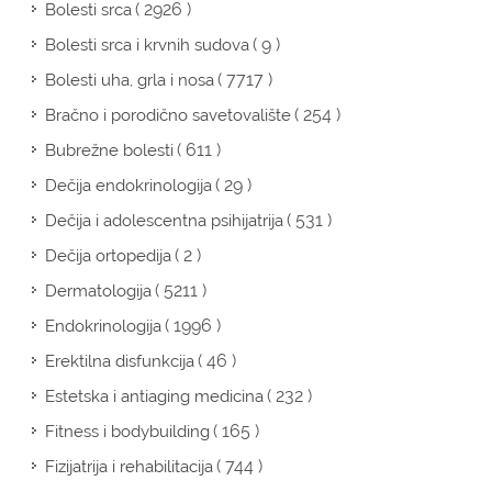
( 2926 )
Bolesti srca
( 9 )
Bolesti srca i krvnih sudova
( 7717 )
Bolesti uha, grla i nosa
( 254 )
Bračno i porodično savetovalište
( 611 )
Bubrežne bolesti
( 29 )
Dečija endokrinologija
( 531 )
Dečija i adolescentna psihijatrija
( 2 )
Dečija ortopedija
( 5211 )
Dermatologija
( 1996 )
Endokrinologija
( 46 )
Erektilna disfunkcija
( 232 )
Estetska i antiaging medicina
( 165 )
Fitness i bodybuilding
( 744 )
Fizijatrija i rehabilitacija