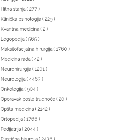
( 277 )
Hitna stanja
( 229 )
Klinička psihologija
( 2 )
Kvantna medicina
( 565 )
Logopedija
( 1760 )
Maksilofacijalna hirurgija
( 42 )
Medicina rada
( 1201 )
Neurohirurgija
( 4463 )
Neurologija
( 904 )
Onkologija
( 20 )
Oporavak posle trudnoće
( 2142 )
Opšta medicina
( 1766 )
Ortopedija
( 2044 )
Pedijatrija
( 2436 )
Plastična hirurgija