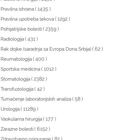
( 1435 )
Pravilna ishrana
( 1292 )
Pravilna upotreba lekova
( 2359 )
Psihijatrijske bolesti
( 431 )
Radiologija
( 62 )
Rak dojke (saradnja sa Evropa Dona Srbija)
( 400 )
Reumatologija
( 1012 )
Sportska medicina
( 2382 )
Stomatologija
( 42 )
Transfuziologija
( 58 )
Tumačenje laboratorijskih analiza
( 11289 )
Urologija
( 177 )
Vaskularna hirurgija
( 6152 )
Zarazne bolesti
( 82 )
Zdravstveno osiguranje