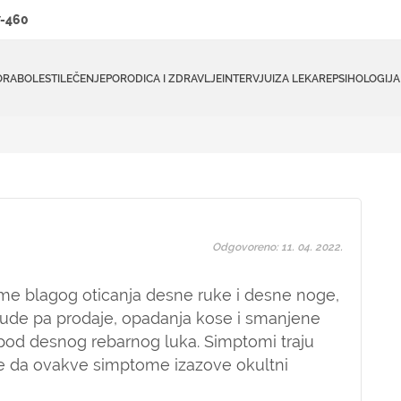
-460
ORA
BOLESTI
LEČENJE
PORODICA I ZDRAVLJE
INTERVJUI
ZA LEKARE
PSIHOLOGIJA
Odgovoreno: 11. 04. 2022.
me blagog oticanja desne ruke i desne noge,
bude pa prodaje, opadanja kose i smanjene
spod desnog rebarnog luka. Simptomi traju
će da ovakve simptome izazove okultni