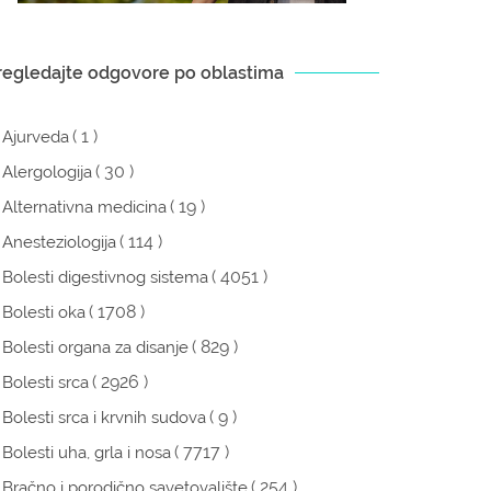
regledajte odgovore po oblastima
( 1 )
Ajurveda
( 30 )
Alergologija
( 19 )
Alternativna medicina
( 114 )
Anesteziologija
( 4051 )
Bolesti digestivnog sistema
( 1708 )
Bolesti oka
( 829 )
Bolesti organa za disanje
( 2926 )
Bolesti srca
( 9 )
Bolesti srca i krvnih sudova
( 7717 )
Bolesti uha, grla i nosa
( 254 )
Bračno i porodično savetovalište