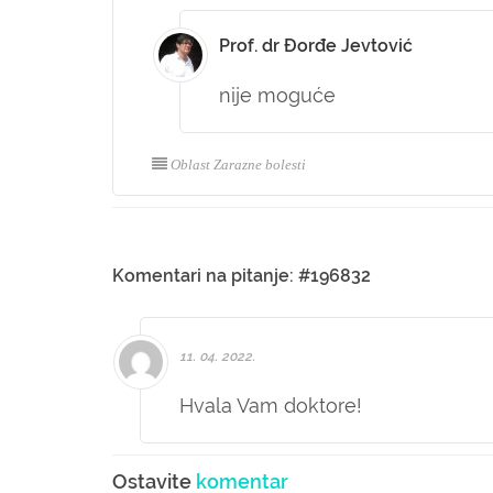
Prof. dr Đorđe Jevtović
nije moguće
Oblast Zarazne bolesti
Komentari na pitanje: #196832
11. 04. 2022.
Hvala Vam doktore!
Ostavite
komentar