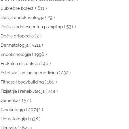
( 611 )
Bubrežne bolesti
( 29 )
Dečija endokrinologija
( 531 )
Dečija i adolescentna psihijatrija
( 2 )
Dečija ortopedija
( 5211 )
Dermatologija
( 1996 )
Endokrinologija
( 46 )
Erektilna disfunkcija
( 232 )
Estetska i antiaging medicina
( 165 )
Fitness i bodybuilding
( 744 )
Fizijatrija i rehabilitacija
( 157 )
Genetika
( 20742 )
Ginekologija
( 938 )
Hematologija
( 1622 )
Hirurgija