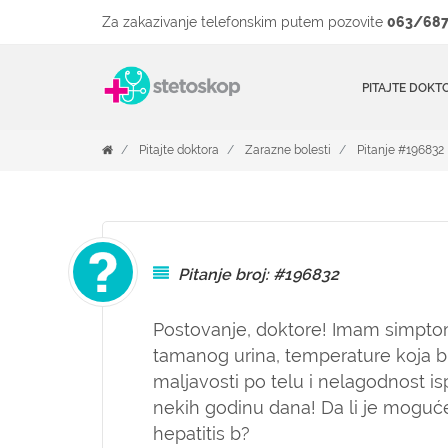
Za zakazivanje telefonskim putem pozovite
063/687
PITAJTE DOKT
Pitajte doktora
Zarazne bolesti
Pitanje #196832
Pitanje broj: #196832
Postovanje, doktore! Imam simpto
tamanog urina, temperature koja 
maljavosti po telu i nelagodnost i
nekih godinu dana! Da li je mogu
hepatitis b?