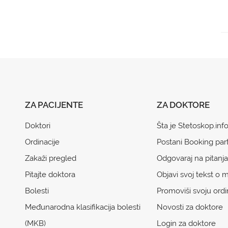
ZA PACIJENTE
ZA DOKTORE
Doktori
Šta je Stetoskop.inf
Ordinacije
Postani Booking par
Zakaži pregled
Odgovaraj na pitanja
Pitajte doktora
Objavi svoj tekst o m
Bolesti
Promoviši svoju ordi
Međunarodna klasifikacija bolesti
Novosti za doktore
(MKB)
Login za doktore