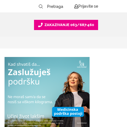
Prijavite se
ZAKAZIVANJE
063/687-460