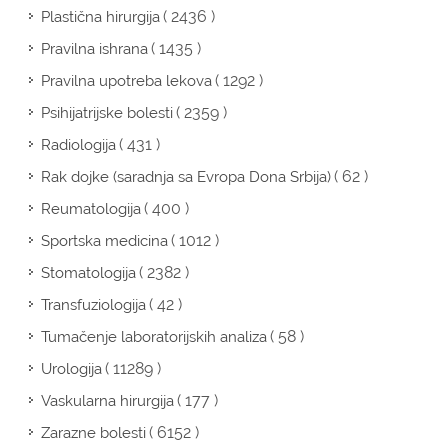
( 2436 )
Plastična hirurgija
( 1435 )
Pravilna ishrana
( 1292 )
Pravilna upotreba lekova
( 2359 )
Psihijatrijske bolesti
( 431 )
Radiologija
( 62 )
Rak dojke (saradnja sa Evropa Dona Srbija)
( 400 )
Reumatologija
( 1012 )
Sportska medicina
( 2382 )
Stomatologija
( 42 )
Transfuziologija
( 58 )
Tumačenje laboratorijskih analiza
( 11289 )
Urologija
( 177 )
Vaskularna hirurgija
( 6152 )
Zarazne bolesti