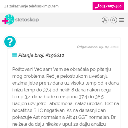
Za zakazivanje telefonskim putem
063/687-460
Odgovoreno: 05. 04. 2022.
Pitanje broj: #196610
Poštovani Već sam Vam se obraćala po pitanju
mog problema. Reč je petostrukom uvećanju
enzima jetre pre 17.dana uz visoku temp od 4 dana
i nižu temp do 37.4 od nekih 8 dana nakon čega
temp 3,4 dana bude u rasponu 37.4 do 38.5.
Radjen uzv jetre i abdomena, nalaz uredan. Test na
hepatitise B i C negativan. Ks na danasnji dan
pokazuje Ast normalan a Alt 41.GGT normalan. Dr
ne žele da daju nikakav uput za dalju analizu