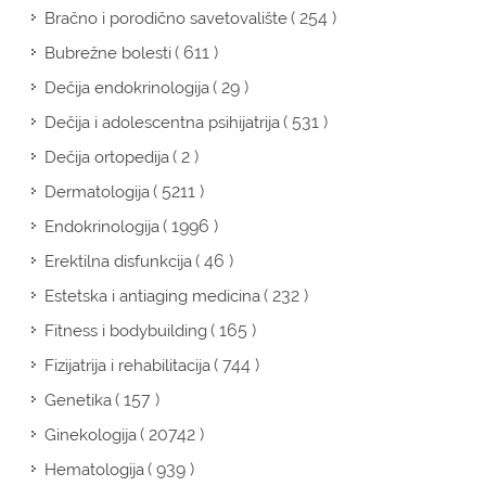
( 254 )
Bračno i porodično savetovalište
( 611 )
Bubrežne bolesti
( 29 )
Dečija endokrinologija
( 531 )
Dečija i adolescentna psihijatrija
( 2 )
Dečija ortopedija
( 5211 )
Dermatologija
( 1996 )
Endokrinologija
( 46 )
Erektilna disfunkcija
( 232 )
Estetska i antiaging medicina
( 165 )
Fitness i bodybuilding
( 744 )
Fizijatrija i rehabilitacija
( 157 )
Genetika
( 20742 )
Ginekologija
( 939 )
Hematologija