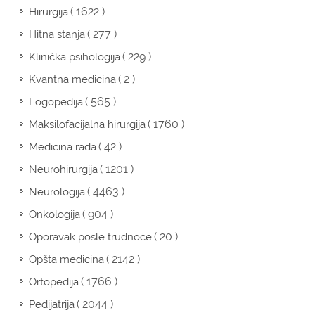
( 1622 )
Hirurgija
( 277 )
Hitna stanja
( 229 )
Klinička psihologija
( 2 )
Kvantna medicina
( 565 )
Logopedija
( 1760 )
Maksilofacijalna hirurgija
( 42 )
Medicina rada
( 1201 )
Neurohirurgija
( 4463 )
Neurologija
( 904 )
Onkologija
( 20 )
Oporavak posle trudnoće
( 2142 )
Opšta medicina
( 1766 )
Ortopedija
( 2044 )
Pedijatrija