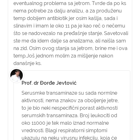
eventualnog problema sa jetrom. Tvrde da po ks
nema potrebe za dalju analizu, a za produženu
temp dobijem antibiotik jer osim kašlja, sada i
slinavim i imam le oko 11 pa je kao reč o nečemu
što se nadovezalo na pređašnje stanje. Savetovali
ste me da idem dalje sa analizama, ali naišla sam
na zid. Osim ovog stanja sa jetrom, brine me i ova
temp.Još jednom molim za mišljenje nakon
današnje ks.
Prof. dr Đorđe Jevtović
Serusmke transaminaze su sada normlne
aktivnosti, nema znakov za oboljenje jetre,
to je bio neki nespecifični porast aktivnosti
serumskih transaminaza. Broj leukociti od
oko 11000 je tek malo iznad normalne
vrednosti. Blagi respiratorni simptomi
ukazuju na neku virusnu infekciju, koja će