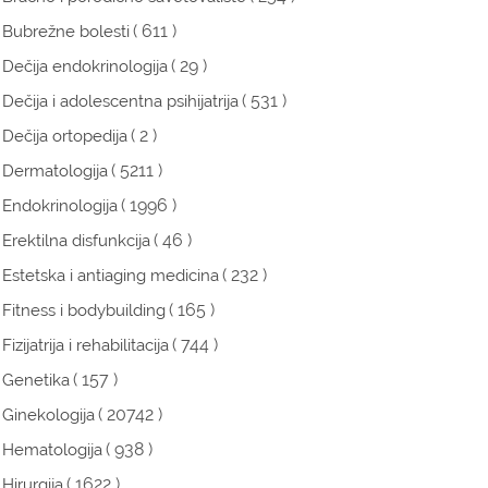
( 611 )
Bubrežne bolesti
( 29 )
Dečija endokrinologija
( 531 )
Dečija i adolescentna psihijatrija
( 2 )
Dečija ortopedija
( 5211 )
Dermatologija
( 1996 )
Endokrinologija
( 46 )
Erektilna disfunkcija
( 232 )
Estetska i antiaging medicina
( 165 )
Fitness i bodybuilding
( 744 )
Fizijatrija i rehabilitacija
( 157 )
Genetika
( 20742 )
Ginekologija
( 938 )
Hematologija
( 1622 )
Hirurgija