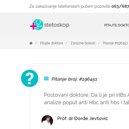
Za zakazivanje telefonskim putem pozovite
063/687
PITAJTE DOKT
Pitajte doktora
Zarazne bolesti
Pitanje #196451
Pitanje broj: #196451
Postovani doktore, Da li je pri HBs
analize poput anti Hbc anti hbs i 
Prof. dr Đorđe Jevtović