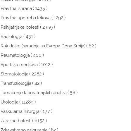
( 1435 )
Pravilna ishrana
( 1292 )
Pravilna upotreba lekova
( 2359 )
Psihijatrijske bolesti
( 431 )
Radiologija
( 62 )
Rak dojke (saradnja sa Evropa Dona Srbija)
( 400 )
Reumatologija
( 1012 )
Sportska medicina
( 2382 )
Stomatologija
( 42 )
Transfuziologija
( 58 )
Tumačenje laboratorijskih analiza
( 11289 )
Urologija
( 177 )
Vaskularna hirurgija
( 6152 )
Zarazne bolesti
( 82 )
Zdravstveno osiguranje