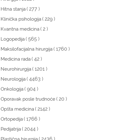
( 277 )
Hitna stanja
( 229 )
Klinička psihologija
( 2 )
Kvantna medicina
( 565 )
Logopedija
( 1760 )
Maksilofacijalna hirurgija
( 42 )
Medicina rada
( 1201 )
Neurohirurgija
( 4463 )
Neurologija
( 904 )
Onkologija
( 20 )
Oporavak posle trudnoće
( 2142 )
Opšta medicina
( 1766 )
Ortopedija
( 2044 )
Pedijatrija
( 2436 )
Plastična hirurgija