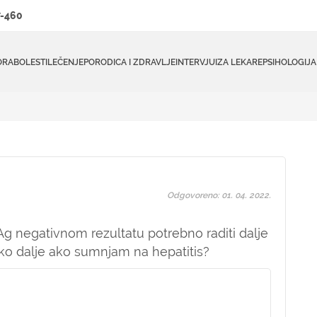
-460
ORA
BOLESTI
LEČENJE
PORODICA I ZDRAVLJE
INTERVJUI
ZA LEKARE
PSIHOLOGIJA
Odgovoreno: 01. 04. 2022.
 Ag negativnom rezultatu potrebno raditi dalje
tako dalje ako sumnjam na hepatitis?