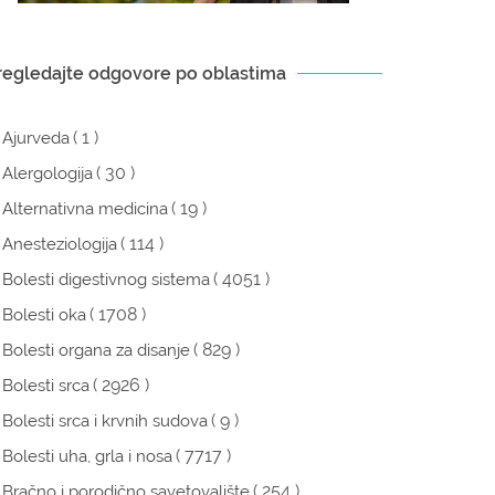
regledajte odgovore po oblastima
( 1 )
Ajurveda
( 30 )
Alergologija
( 19 )
Alternativna medicina
( 114 )
Anesteziologija
( 4051 )
Bolesti digestivnog sistema
( 1708 )
Bolesti oka
( 829 )
Bolesti organa za disanje
( 2926 )
Bolesti srca
( 9 )
Bolesti srca i krvnih sudova
( 7717 )
Bolesti uha, grla i nosa
( 254 )
Bračno i porodično savetovalište