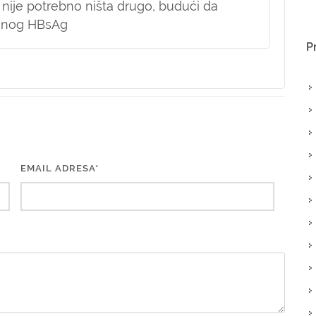
 nije potrebno ništa drugo, budući da
šenog HBsAg
P
EMAIL ADRESA*