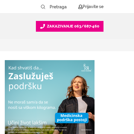
Prijavite se
ZAKAZIVANJE
063/687-460