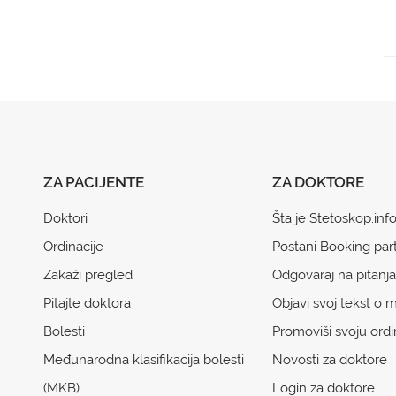
ZA PACIJENTE
ZA DOKTORE
Doktori
Šta je Stetoskop.inf
Ordinacije
Postani Booking par
Zakaži pregled
Odgovaraj na pitanja
Pitajte doktora
Objavi svoj tekst o m
Bolesti
Promoviši svoju ordi
Međunarodna klasifikacija bolesti
Novosti za doktore
(MKB)
Login za doktore