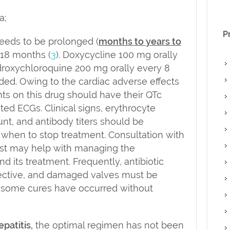
a;
P
eeds to be prolonged (
months to years to
t 18 months (
3
).
Doxycycline
100 mg orally
roxychloroquine
200 mg orally every 8
ed. Owing to the cardiac adverse effects
ents on this drug should have their QTc
ted ECGs. Clinical signs, erythrocyte
nt, and antibody titers should be
when to stop treatment. Consultation with
list may help with managing the
d its treatment. Frequently, antibiotic
ffective, and damaged valves must be
h some cures have occurred without
patitis,
the optimal regimen has not been