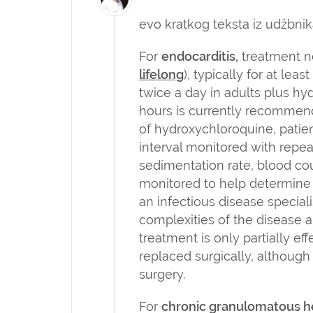
evo kratkog teksta iz udžbnik
For
endocarditis,
treatment n
lifelong
), typically for at leas
twice a day in adults plus
hyd
hours is currently recommend
of
hydroxychloroquine
, pati
interval monitored with repea
sedimentation rate, blood cou
monitored to help determine 
an infectious disease specia
complexities of the disease an
treatment is only partially e
replaced surgically, althoug
surgery.
For
chronic granulomatous he