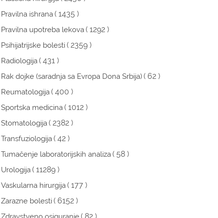
( 1435 )
Pravilna ishrana
( 1292 )
Pravilna upotreba lekova
( 2359 )
Psihijatrijske bolesti
( 431 )
Radiologija
( 62 )
Rak dojke (saradnja sa Evropa Dona Srbija)
( 400 )
Reumatologija
( 1012 )
Sportska medicina
( 2382 )
Stomatologija
( 42 )
Transfuziologija
( 58 )
Tumačenje laboratorijskih analiza
( 11289 )
Urologija
( 177 )
Vaskularna hirurgija
( 6152 )
Zarazne bolesti
( 82 )
Zdravstveno osiguranje