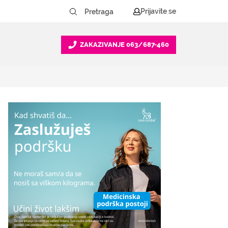
Prijavite se
ZAKAZIVANJE
063/687-460