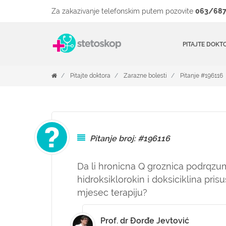
Za zakazivanje telefonskim putem pozovite
063/687
PITAJTE DOKT
Pitajte doktora
Zarazne bolesti
Pitanje #196116
Pitanje broj: #196116
Da li hronicna Q groznica podrqzumj
hidroksiklorokin i doksiciklina pri
mjesec terapiju?
Prof. dr Đorđe Jevtović