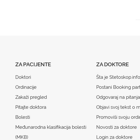
ZA PACIJENTE
ZA DOKTORE
Doktori
Šta je Stetoskop.inf
Ordinacije
Postani Booking par
Zakaži pregled
Odgovaraj na pitanja
Pitajte doktora
Objavi svoj tekst o m
Bolesti
Promoviši svoju ordi
Međunarodna klasifikacija bolesti
Novosti za doktore
(MKB)
Login za doktore