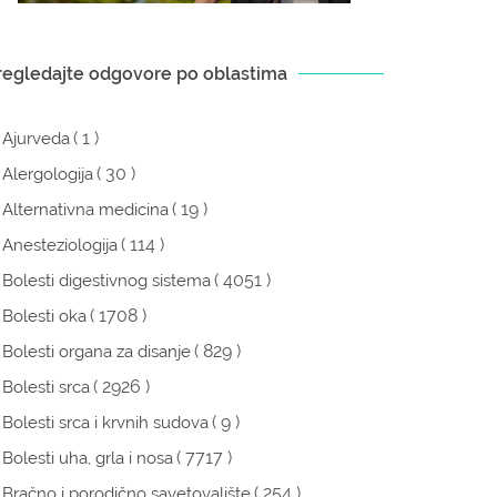
regledajte odgovore po oblastima
( 1 )
Ajurveda
( 30 )
Alergologija
( 19 )
Alternativna medicina
( 114 )
Anesteziologija
( 4051 )
Bolesti digestivnog sistema
( 1708 )
Bolesti oka
( 829 )
Bolesti organa za disanje
( 2926 )
Bolesti srca
( 9 )
Bolesti srca i krvnih sudova
( 7717 )
Bolesti uha, grla i nosa
( 254 )
Bračno i porodično savetovalište