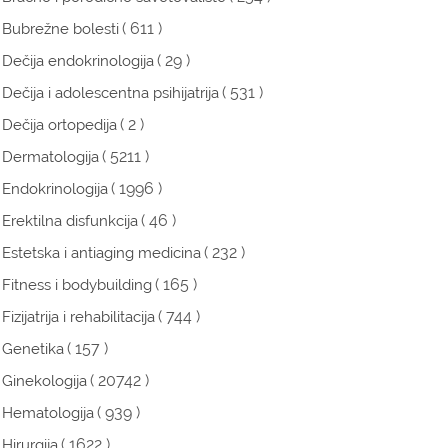
( 611 )
Bubrežne bolesti
( 29 )
Dečija endokrinologija
( 531 )
Dečija i adolescentna psihijatrija
( 2 )
Dečija ortopedija
( 5211 )
Dermatologija
( 1996 )
Endokrinologija
( 46 )
Erektilna disfunkcija
( 232 )
Estetska i antiaging medicina
( 165 )
Fitness i bodybuilding
( 744 )
Fizijatrija i rehabilitacija
( 157 )
Genetika
( 20742 )
Ginekologija
( 939 )
Hematologija
( 1622 )
Hirurgija