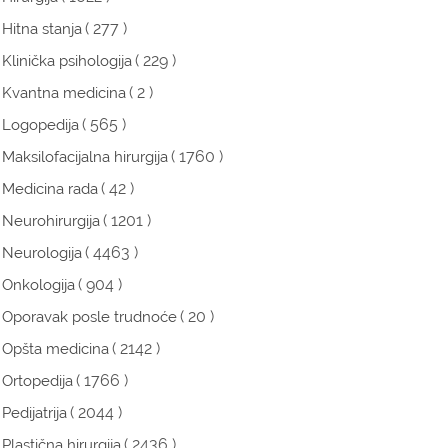
( 277 )
Hitna stanja
( 229 )
Klinička psihologija
( 2 )
Kvantna medicina
( 565 )
Logopedija
( 1760 )
Maksilofacijalna hirurgija
( 42 )
Medicina rada
( 1201 )
Neurohirurgija
( 4463 )
Neurologija
( 904 )
Onkologija
( 20 )
Oporavak posle trudnoće
( 2142 )
Opšta medicina
( 1766 )
Ortopedija
( 2044 )
Pedijatrija
( 2436 )
Plastična hirurgija