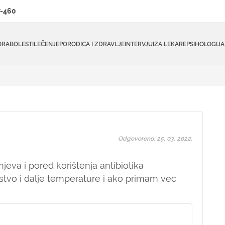
-460
ORA
BOLESTI
LEČENJE
PORODICA I ZDRAVLJE
INTERVJUI
ZA LEKARE
PSIHOLOGIJA
Odgovoreno: 25. 03. 2022.
eva i pored korištenja antibiotika
sustvo i dalje temperature i ako primam vec