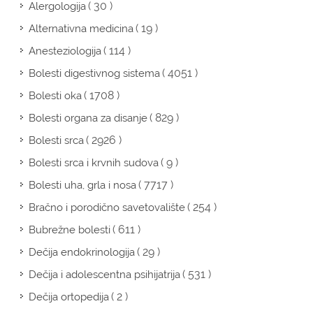
( 30 )
Alergologija
( 19 )
Alternativna medicina
( 114 )
Anesteziologija
( 4051 )
Bolesti digestivnog sistema
( 1708 )
Bolesti oka
( 829 )
Bolesti organa za disanje
( 2926 )
Bolesti srca
( 9 )
Bolesti srca i krvnih sudova
( 7717 )
Bolesti uha, grla i nosa
( 254 )
Bračno i porodično savetovalište
( 611 )
Bubrežne bolesti
( 29 )
Dečija endokrinologija
( 531 )
Dečija i adolescentna psihijatrija
( 2 )
Dečija ortopedija