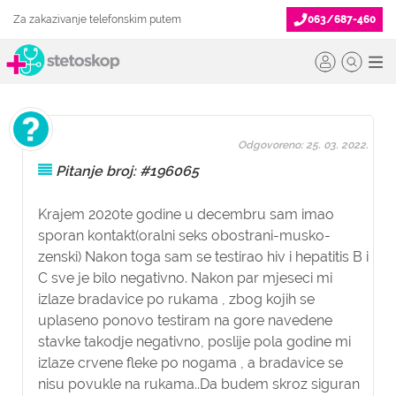
Za zakazivanje telefonskim putem
063/687-460
Odgovoreno: 25. 03. 2022.
Pitanje broj: #196065
Krajem 2020te godine u decembru sam imao
sporan kontakt(oralni seks obostrani-musko-
zenski) Nakon toga sam se testirao hiv i hepatitis B i
C sve je bilo negativno. Nakon par mjeseci mi
izlaze bradavice po rukama , zbog kojih se
uplaseno ponovo testiram na gore navedene
stavke takodje negativno, poslije pola godine mi
izlaze crvene fleke po nogama , a bradavice se
nisu povukle na rukama..Da budem skroz siguran