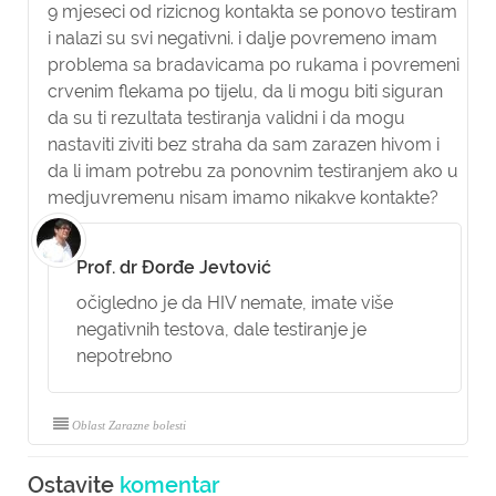
9 mjeseci od rizicnog kontakta se ponovo testiram
i nalazi su svi negativni. i dalje povremeno imam
problema sa bradavicama po rukama i povremeni
crvenim flekama po tijelu, da li mogu biti siguran
da su ti rezultata testiranja validni i da mogu
nastaviti ziviti bez straha da sam zarazen hivom i
da li imam potrebu za ponovnim testiranjem ako u
medjuvremenu nisam imamo nikakve kontakte?
Prof. dr Đorđe Jevtović
očigledno je da HIV nemate, imate više
negativnih testova, dale testiranje je
nepotrebno
Oblast Zarazne bolesti
Ostavite
komentar