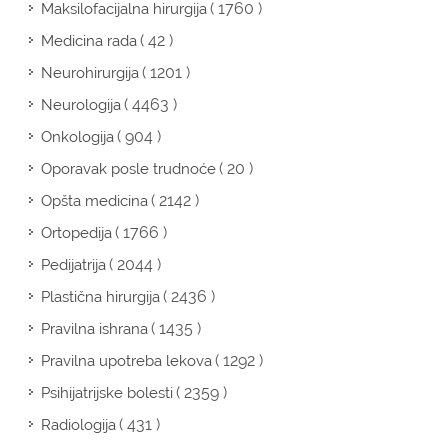
( 1760 )
Maksilofacijalna hirurgija
( 42 )
Medicina rada
( 1201 )
Neurohirurgija
( 4463 )
Neurologija
( 904 )
Onkologija
( 20 )
Oporavak posle trudnoće
( 2142 )
Opšta medicina
( 1766 )
Ortopedija
( 2044 )
Pedijatrija
( 2436 )
Plastična hirurgija
( 1435 )
Pravilna ishrana
( 1292 )
Pravilna upotreba lekova
( 2359 )
Psihijatrijske bolesti
( 431 )
Radiologija