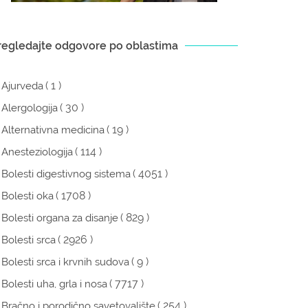
regledajte odgovore po oblastima
( 1 )
Ajurveda
( 30 )
Alergologija
( 19 )
Alternativna medicina
( 114 )
Anesteziologija
( 4051 )
Bolesti digestivnog sistema
( 1708 )
Bolesti oka
( 829 )
Bolesti organa za disanje
( 2926 )
Bolesti srca
( 9 )
Bolesti srca i krvnih sudova
( 7717 )
Bolesti uha, grla i nosa
( 254 )
Bračno i porodično savetovalište