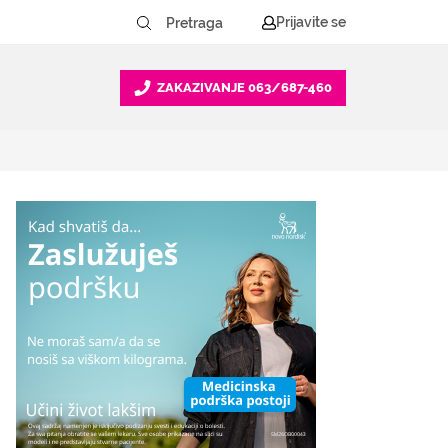
Prijavite se
ZAKAZIVANJE
063/687-460