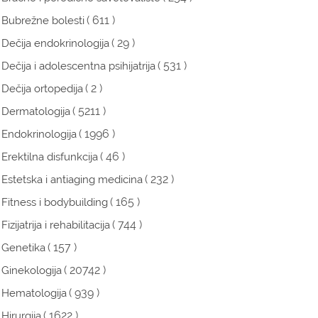
( 611 )
Bubrežne bolesti
( 29 )
Dečija endokrinologija
( 531 )
Dečija i adolescentna psihijatrija
( 2 )
Dečija ortopedija
( 5211 )
Dermatologija
( 1996 )
Endokrinologija
( 46 )
Erektilna disfunkcija
( 232 )
Estetska i antiaging medicina
( 165 )
Fitness i bodybuilding
( 744 )
Fizijatrija i rehabilitacija
( 157 )
Genetika
( 20742 )
Ginekologija
( 939 )
Hematologija
( 1622 )
Hirurgija