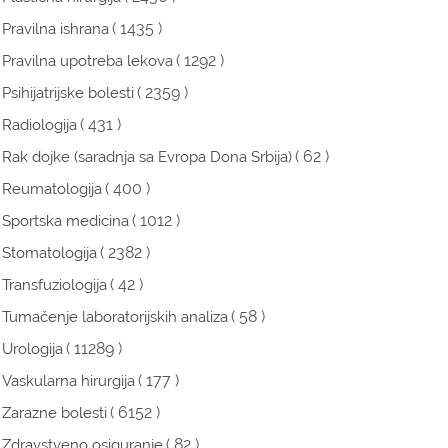
( 1435 )
Pravilna ishrana
( 1292 )
Pravilna upotreba lekova
( 2359 )
Psihijatrijske bolesti
( 431 )
Radiologija
( 62 )
Rak dojke (saradnja sa Evropa Dona Srbija)
( 400 )
Reumatologija
( 1012 )
Sportska medicina
( 2382 )
Stomatologija
( 42 )
Transfuziologija
( 58 )
Tumačenje laboratorijskih analiza
( 11289 )
Urologija
( 177 )
Vaskularna hirurgija
( 6152 )
Zarazne bolesti
( 82 )
Zdravstveno osiguranje