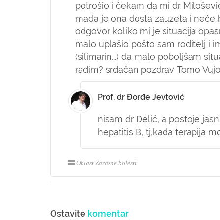
potrošio i čekam da mi dr Milošević
mada je ona dosta zauzeta i neče b
odgovor koliko mi je situacija opa
malo uplašio pošto sam roditelj 
(silimarin...) da malo poboljšam sit
radim? srdačan pozdrav Tomo Vujo
Prof. dr Đorđe Jevtović
nisam dr Delić, a postoje jasn
hepatitis B, tj,kada terapija 
Oblast Zarazne bolesti
Ostavite
komentar