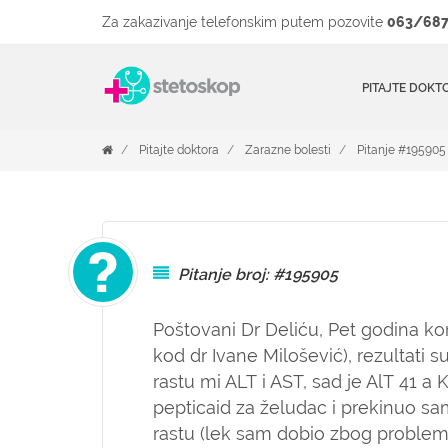
Za zakazivanje telefonskim putem pozovite
063/687
PITAJTE DOKT
Pitajte doktora
Zarazne bolesti
Pitanje #195905
Pitanje broj: #195905
Poštovani Dr Deliću, Pet godina kor
kod dr Ivane Milošević), rezultati su
rastu mi ALT i AST, sad je AlT 41 a
pepticaid za želudac i prekinuo s
rastu (lek sam dobio zbog problem