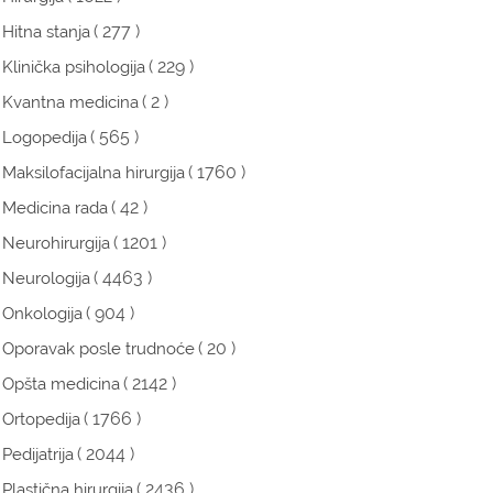
( 277 )
Hitna stanja
( 229 )
Klinička psihologija
( 2 )
Kvantna medicina
( 565 )
Logopedija
( 1760 )
Maksilofacijalna hirurgija
( 42 )
Medicina rada
( 1201 )
Neurohirurgija
( 4463 )
Neurologija
( 904 )
Onkologija
( 20 )
Oporavak posle trudnoće
( 2142 )
Opšta medicina
( 1766 )
Ortopedija
( 2044 )
Pedijatrija
( 2436 )
Plastična hirurgija