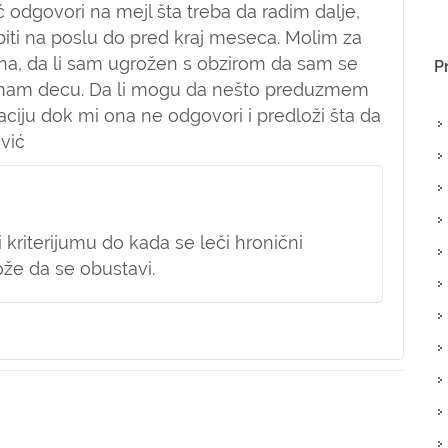
 odgovori na mejl šta treba da radim dalje,
iti na poslu do pred kraj meseca. Molim za
sna, da li sam ugrožen s obzirom da sam se
P
i imam decu. Da li mogu da nešto preduzmem
uaciju dok mi ona ne odgovori i predloži šta da
vić
i kriterijumu do kada se leči hronični
može da se obustavi.