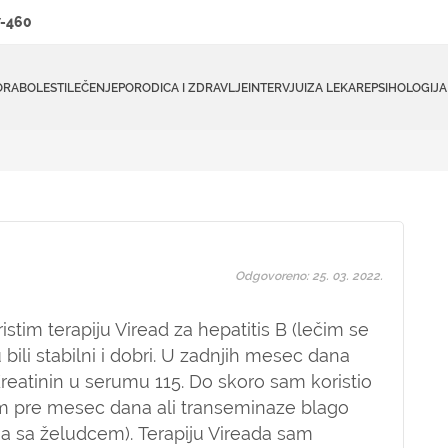
-460
ORA
BOLESTI
LEČENJE
PORODICA I ZDRAVLJE
INTERVJUI
ZA LEKARE
PSIHOLOGIJA
Odgovoreno: 25. 03. 2022.
istim terapiju Viread za hepatitis B (lečim se
 bili stabilni i dobri. U zadnjih mesec dana
 Kreatinin u serumu 115. Do skoro sam koristio
am pre mesec dana ali transeminaze blago
a sa želudcem). Terapiju Vireada sam