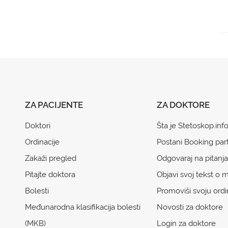
ZA PACIJENTE
ZA DOKTORE
Doktori
Šta je Stetoskop.inf
Ordinacije
Postani Booking par
Zakaži pregled
Odgovaraj na pitanja
Pitajte doktora
Objavi svoj tekst o m
Bolesti
Promoviši svoju ordi
Međunarodna klasifikacija bolesti
Novosti za doktore
(MKB)
Login za doktore