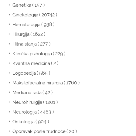
( 157 )
Genetika
( 20742 )
Ginekologija
( 938 )
Hematologija
( 1622 )
Hirurgija
( 277 )
Hitna stanja
( 229 )
Klinička psihologija
( 2 )
Kvantna medicina
( 565 )
Logopedija
( 1760 )
Maksilofacijalna hirurgija
( 42 )
Medicina rada
( 1201 )
Neurohirurgija
( 4463 )
Neurologija
( 904 )
Onkologija
( 20 )
Oporavak posle trudnoće