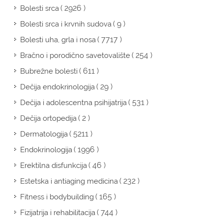
( 2926 )
Bolesti srca
( 9 )
Bolesti srca i krvnih sudova
( 7717 )
Bolesti uha, grla i nosa
( 254 )
Bračno i porodično savetovalište
( 611 )
Bubrežne bolesti
( 29 )
Dečija endokrinologija
( 531 )
Dečija i adolescentna psihijatrija
( 2 )
Dečija ortopedija
( 5211 )
Dermatologija
( 1996 )
Endokrinologija
( 46 )
Erektilna disfunkcija
( 232 )
Estetska i antiaging medicina
( 165 )
Fitness i bodybuilding
( 744 )
Fizijatrija i rehabilitacija