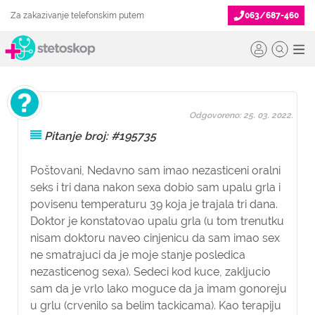
Za zakazivanje telefonskim putem
063/687-460
Odgovoreno: 25. 03. 2022.
Pitanje broj: #195735
Poštovani, Nedavno sam imao nezasticeni oralni
seks i tri dana nakon sexa dobio sam upalu grla i
povisenu temperaturu 39 koja je trajala tri dana.
Doktor je konstatovao upalu grla (u tom trenutku
nisam doktoru naveo cinjenicu da sam imao sex
ne smatrajuci da je moje stanje posledica
nezasticenog sexa). Sedeci kod kuce, zakljucio
sam da je vrlo lako moguce da ja imam gonoreju
u grlu (crvenilo sa belim tackicama). Kao terapiju