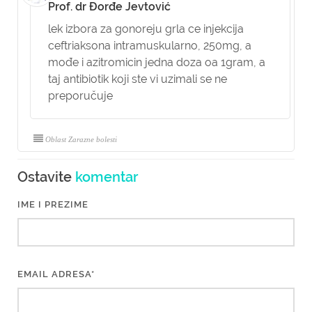
Prof. dr Đorđe Jevtović
lek izbora za gonoreju grla ce injekcija
ceftriaksona intramuskularno, 250mg, a
mođe i azitromicin jedna doza oa 1gram, a
taj antibiotik koji ste vi uzimali se ne
preporučuje
Oblast Zarazne bolesti
Ostavite
komentar
IME I PREZIME
EMAIL ADRESA*