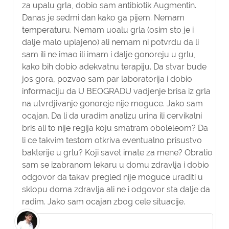
za upalu grla, dobio sam antibiotik Augmentin.
Danas je sedmi dan kako ga pijem. Nemam
temperaturu. Nemam uoalu grla (osim sto je i
dalje malo uplajeno) ali nemam ni potvrdu da li
sam ili ne imao ili imam i dalje gonoreju u grlu,
kako bih dobio adekvatnu terapiju. Da stvar bude
jos gora, pozvao sam par laboratorija i dobio
informaciju da U BEOGRADU vadjenje brisa iz grla
na utvrdjivanje gonoreje nije moguce. Jako sam
ocajan. Da li da uradim analizu urina ili cervikalni
bris ali to nije regija koju smatram oboleleom? Da
li ce takvim testom otkriva eventualno prisustvo
bakterije u grlu? Koji savet imate za mene? Obratio
sam se izabranom lekaru u domu zdravlja i dobio
odgovor da takav pregled nije moguce uraditi u
sklopu doma zdravlja ali ne i odgovor sta dalje da
radim. Jako sam ocajan zbog cele situacije.