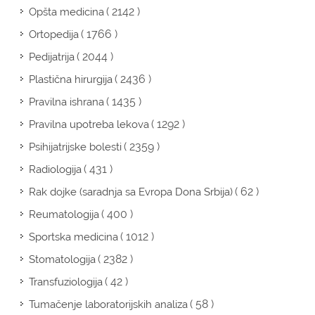
( 2142 )
Opšta medicina
( 1766 )
Ortopedija
( 2044 )
Pedijatrija
( 2436 )
Plastična hirurgija
( 1435 )
Pravilna ishrana
( 1292 )
Pravilna upotreba lekova
( 2359 )
Psihijatrijske bolesti
( 431 )
Radiologija
( 62 )
Rak dojke (saradnja sa Evropa Dona Srbija)
( 400 )
Reumatologija
( 1012 )
Sportska medicina
( 2382 )
Stomatologija
( 42 )
Transfuziologija
( 58 )
Tumačenje laboratorijskih analiza