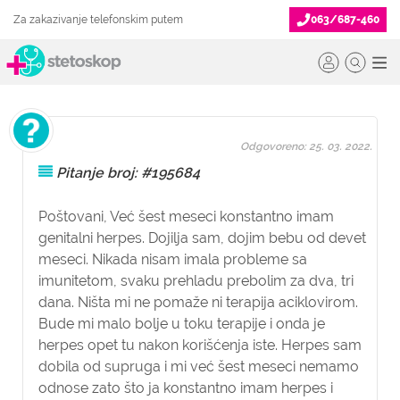
Za zakazivanje telefonskim putem
063/687-460
Odgovoreno: 25. 03. 2022.
Pitanje broj: #195684
Poštovani, Već šest meseci konstantno imam
genitalni herpes. Dojilja sam, dojim bebu od devet
meseci. Nikada nisam imala probleme sa
imunitetom, svaku prehladu prebolim za dva, tri
dana. Ništa mi ne pomaže ni terapija aciklovirom.
Bude mi malo bolje u toku terapije i onda je
herpes opet tu nakon korišćenja iste. Herpes sam
dobila od supruga i mi već šest meseci nemamo
odnose zato što ja konstantno imam herpes i