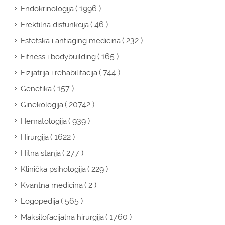
( 1996 )
Endokrinologija
( 46 )
Erektilna disfunkcija
( 232 )
Estetska i antiaging medicina
( 165 )
Fitness i bodybuilding
( 744 )
Fizijatrija i rehabilitacija
( 157 )
Genetika
( 20742 )
Ginekologija
( 939 )
Hematologija
( 1622 )
Hirurgija
( 277 )
Hitna stanja
( 229 )
Klinička psihologija
( 2 )
Kvantna medicina
( 565 )
Logopedija
( 1760 )
Maksilofacijalna hirurgija