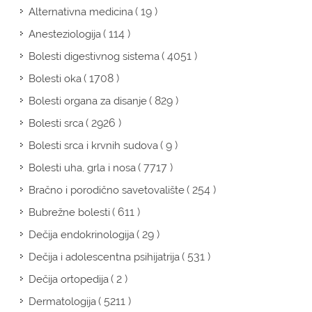
( 19 )
Alternativna medicina
( 114 )
Anesteziologija
( 4051 )
Bolesti digestivnog sistema
( 1708 )
Bolesti oka
( 829 )
Bolesti organa za disanje
( 2926 )
Bolesti srca
( 9 )
Bolesti srca i krvnih sudova
( 7717 )
Bolesti uha, grla i nosa
( 254 )
Bračno i porodično savetovalište
( 611 )
Bubrežne bolesti
( 29 )
Dečija endokrinologija
( 531 )
Dečija i adolescentna psihijatrija
( 2 )
Dečija ortopedija
( 5211 )
Dermatologija