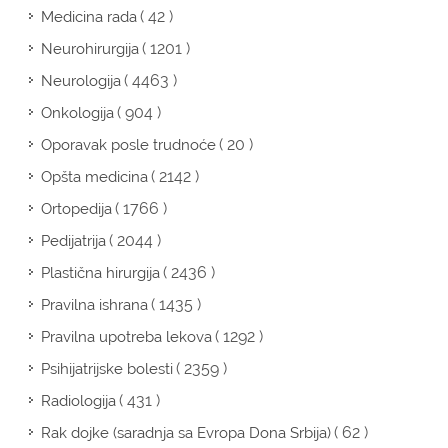
( 42 )
Medicina rada
( 1201 )
Neurohirurgija
( 4463 )
Neurologija
( 904 )
Onkologija
( 20 )
Oporavak posle trudnoće
( 2142 )
Opšta medicina
( 1766 )
Ortopedija
( 2044 )
Pedijatrija
( 2436 )
Plastična hirurgija
( 1435 )
Pravilna ishrana
( 1292 )
Pravilna upotreba lekova
( 2359 )
Psihijatrijske bolesti
( 431 )
Radiologija
( 62 )
Rak dojke (saradnja sa Evropa Dona Srbija)