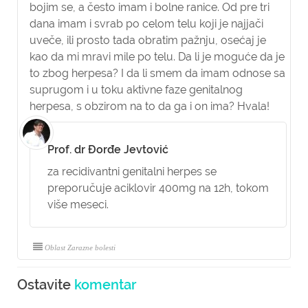
bojim se, a često imam i bolne ranice. Od pre tri
dana imam i svrab po celom telu koji je najjači
uveče, ili prosto tada obratim pažnju, osećaj je
kao da mi mravi mile po telu. Da li je moguće da je
to zbog herpesa? I da li smem da imam odnose sa
suprugom i u toku aktivne faze genitalnog
herpesa, s obzirom na to da ga i on ima? Hvala!
Prof. dr Đorđe Jevtović
za recidivantni genitalni herpes se
preporučuje aciklovir 400mg na 12h, tokom
više meseci.
Oblast Zarazne bolesti
Ostavite
komentar