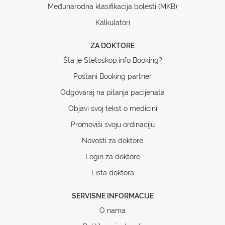
Međunarodna klasifikacija bolesti (MKB)
Kalkulatori
ZA DOKTORE
Šta je Stetoskop.info Booking?
Postani Booking partner
Odgovaraj na pitanja pacijenata
Objavi svoj tekst o medicini
Promoviši svoju ordinaciju
Novosti za doktore
Login za doktore
Lista doktora
SERVISNE INFORMACIJE
O nama