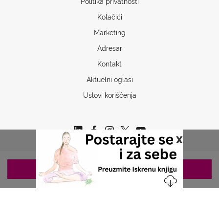
Politika privatnosti
Kolačići
Marketing
Adresar
Kontakt
Aktuelni oglasi
Uslovi korišćenja
x
ZAKAZIVANJE 063/687-460
Copyrights © 2026 Sva prava www.stetoskop.info