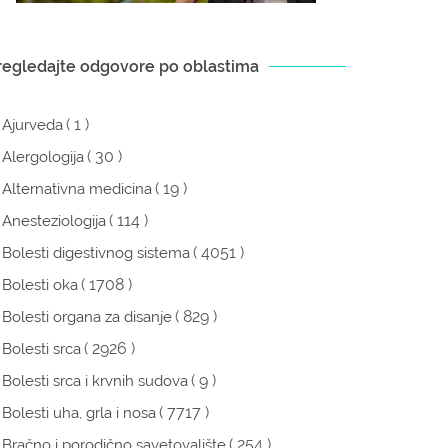
regledajte odgovore po oblastima
( 1 )
Ajurveda
( 30 )
Alergologija
( 19 )
Alternativna medicina
( 114 )
Anesteziologija
( 4051 )
Bolesti digestivnog sistema
( 1708 )
Bolesti oka
( 829 )
Bolesti organa za disanje
( 2926 )
Bolesti srca
( 9 )
Bolesti srca i krvnih sudova
( 7717 )
Bolesti uha, grla i nosa
( 254 )
Bračno i porodično savetovalište