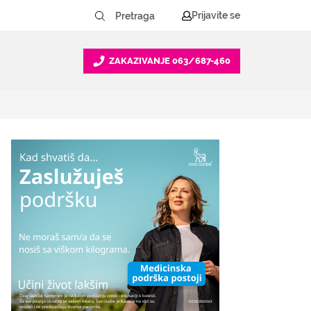
Prijavite se
ZAKAZIVANJE
063/687-460