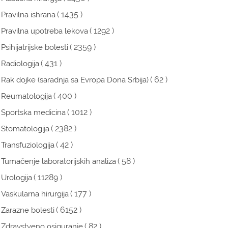
( 1435 )
Pravilna ishrana
( 1292 )
Pravilna upotreba lekova
( 2359 )
Psihijatrijske bolesti
( 431 )
Radiologija
( 62 )
Rak dojke (saradnja sa Evropa Dona Srbija)
( 400 )
Reumatologija
( 1012 )
Sportska medicina
( 2382 )
Stomatologija
( 42 )
Transfuziologija
( 58 )
Tumačenje laboratorijskih analiza
( 11289 )
Urologija
( 177 )
Vaskularna hirurgija
( 6152 )
Zarazne bolesti
( 82 )
Zdravstveno osiguranje