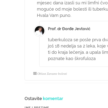
mjesec dana izasli su mi limfni čvoro
moguće od moje bolesti ili tuberkul
Hvala Vam puno.
Prof. dr Đorđe Jevtović
tuberkuloza se posle prva dva
još 18 nedelja sa 2 leka, koj
ti do kraja lečenja. a upala li
poznate kao škrofuloza
Oblast Zarazne bolesti
Ostavite
komentar
IME I PREZIME