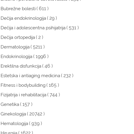
( 611 )
Bubrežne bolesti
( 29 )
Dečija endokrinologija
( 531 )
Dečija i adolescentna psihijatrija
( 2 )
Dečija ortopedija
( 5211 )
Dermatologija
( 1996 )
Endokrinologija
( 46 )
Erektilna disfunkcija
( 232 )
Estetska i antiaging medicina
( 165 )
Fitness i bodybuilding
( 744 )
Fizijatrija i rehabilitacija
( 157 )
Genetika
( 20742 )
Ginekologija
( 939 )
Hematologija
( 1622 )
Hirurgija