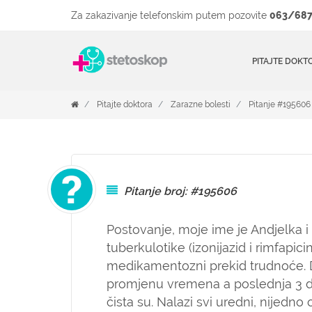
Za zakazivanje telefonskim putem pozovite
063/687
PITAJTE DOKT
Pitajte doktora
Zarazne bolesti
Pitanje #195606
Pitanje broj: #195606
Postovanje, moje ime je Andjelka i
tuberkulotike (izonijazid i rimfap
medikamentozni prekid trudnoće. 
promjenu vremena a poslednja 3 da
čista su. Nalazi svi uredni, nijedno 