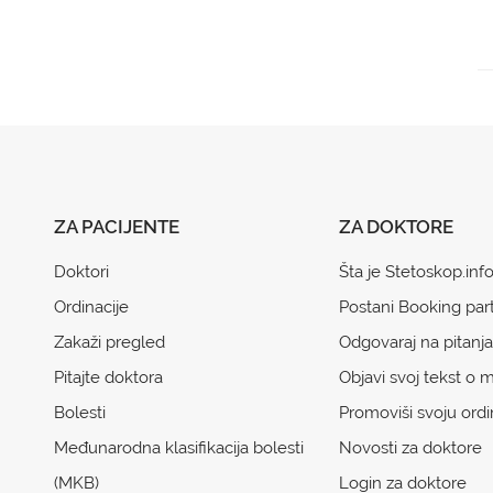
ZA PACIJENTE
ZA DOKTORE
Doktori
Šta je Stetoskop.inf
Ordinacije
Postani Booking par
Zakaži pregled
Odgovaraj na pitanja
Pitajte doktora
Objavi svoj tekst o m
Bolesti
Promoviši svoju ordi
Međunarodna klasifikacija bolesti
Novosti za doktore
(MKB)
Login za doktore