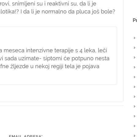
vi, snimljeni su i reaktivni su, da li je
otika!? I da li je normalno da pluca još bole?
P
 meseca intenzivne terapije s 4 leka, leči
e vi sada uzimate- siptomi će potpuno nesta
mfne žljezde u nekoj regiji tela je pojava
EMAIL ADRESA*