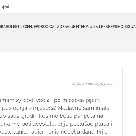
-460
ORA
BOLESTI
LEČENJE
PORODICA I ZDRAVLJE
INTERVJUI
ZA LEKARE
PSIHOLOGIJA
Odgovoreno: 25. 03. 2022.
 imam 27 god. Već 4 i po mjeseca pijem
icin poslednja 2 mjeseca) Nedavno sam imala
Do sada grudni kos me bolio par puta na
na me boli učestalo, dr je poslušao pluca i
odstupanje, radjeni prije nedelju dana. Prije