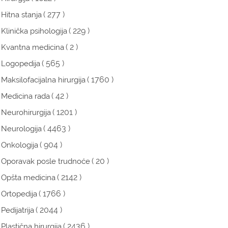
( 277 )
Hitna stanja
( 229 )
Klinička psihologija
( 2 )
Kvantna medicina
( 565 )
Logopedija
( 1760 )
Maksilofacijalna hirurgija
( 42 )
Medicina rada
( 1201 )
Neurohirurgija
( 4463 )
Neurologija
( 904 )
Onkologija
( 20 )
Oporavak posle trudnoće
( 2142 )
Opšta medicina
( 1766 )
Ortopedija
( 2044 )
Pedijatrija
( 2436 )
Plastična hirurgija