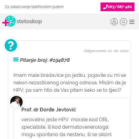
Za zakazivanje telefonskim putem
063/687-460
Odgovoreno: 21. 02. 2022.
Pitanje broj: #194878
Imam male bradavice po jeziku, pojavile su mi se
nakon nezasticenog oralnog odnosa. Mislim da je
HPV, pa sam htio da Vas pitam kako se to lijeci?
Prof. dr Đorđe Jevtović
verovatno jeste HPV morate kod ORL
specialiste, ili kod dermatovenerologa;
mogu spontano da nestanu, ili se skloni