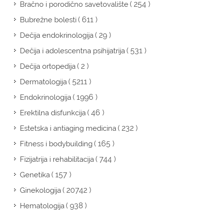
( 254 )
Bračno i porodično savetovalište
( 611 )
Bubrežne bolesti
( 29 )
Dečija endokrinologija
( 531 )
Dečija i adolescentna psihijatrija
( 2 )
Dečija ortopedija
( 5211 )
Dermatologija
( 1996 )
Endokrinologija
( 46 )
Erektilna disfunkcija
( 232 )
Estetska i antiaging medicina
( 165 )
Fitness i bodybuilding
( 744 )
Fizijatrija i rehabilitacija
( 157 )
Genetika
( 20742 )
Ginekologija
( 938 )
Hematologija