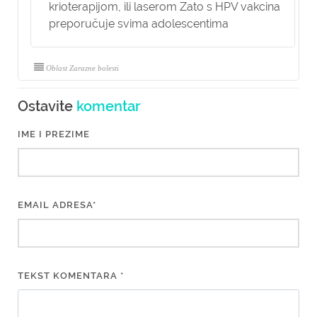
krioterapijom, ili laserom Zato s HPV vakcina
preporučuje svima adolescentima
Oblast Zarazne bolesti
Ostavite
komentar
IME I PREZIME
EMAIL ADRESA*
TEKST KOMENTARA *