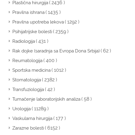
( 2436 )
Plastična hirurgija
( 1435 )
Pravilna ishrana
( 1292 )
Pravilna upotreba lekova
( 2359 )
Psihijatrijske bolesti
( 431 )
Radiologija
( 62 )
Rak dojke (saradnja sa Evropa Dona Srbija)
( 400 )
Reumatologija
( 1012 )
Sportska medicina
( 2382 )
Stomatologija
( 42 )
Transfuziologija
( 58 )
Tumačenje laboratorijskih analiza
( 11289 )
Urologija
( 177 )
Vaskularna hirurgija
( 6152 )
Zarazne bolesti