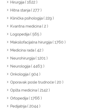
( 1622 )
Hirurgija
( 277 )
Hitna stanja
( 229 )
Klinička psihologija
( 2 )
Kvantna medicina
( 565 )
Logopedija
( 1760 )
Maksilofacijalna hirurgija
( 42 )
Medicina rada
( 1201 )
Neurohirurgija
( 4463 )
Neurologija
( 904 )
Onkologija
( 20 )
Oporavak posle trudnoće
( 2142 )
Opšta medicina
( 1766 )
Ortopedija
( 2044 )
Pedijatrija