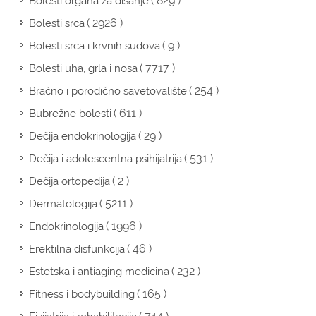
( 829 )
Bolesti organa za disanje
( 2926 )
Bolesti srca
( 9 )
Bolesti srca i krvnih sudova
( 7717 )
Bolesti uha, grla i nosa
( 254 )
Bračno i porodično savetovalište
( 611 )
Bubrežne bolesti
( 29 )
Dečija endokrinologija
( 531 )
Dečija i adolescentna psihijatrija
( 2 )
Dečija ortopedija
( 5211 )
Dermatologija
( 1996 )
Endokrinologija
( 46 )
Erektilna disfunkcija
( 232 )
Estetska i antiaging medicina
( 165 )
Fitness i bodybuilding