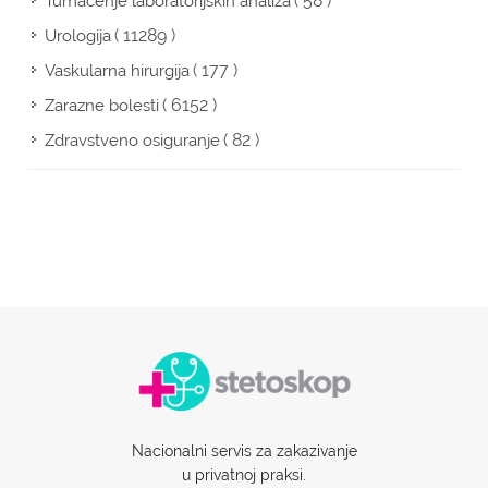
( 58 )
Tumačenje laboratorijskih analiza
( 11289 )
Urologija
( 177 )
Vaskularna hirurgija
( 6152 )
Zarazne bolesti
( 82 )
Zdravstveno osiguranje
Nacionalni servis za zakazivanje
u privatnoj praksi.