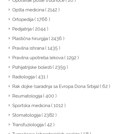
( 20 )
Oporavak posle trudnoće
( 2142 )
Opšta medicina
( 1766 )
Ortopedija
( 2044 )
Pedijatrija
( 2436 )
Plastična hirurgija
( 1435 )
Pravilna ishrana
( 1292 )
Pravilna upotreba lekova
( 2359 )
Psihijatrijske bolesti
( 431 )
Radiologija
( 62 )
Rak dojke (saradnja sa Evropa Dona Srbija)
( 400 )
Reumatologija
( 1012 )
Sportska medicina
( 2382 )
Stomatologija
( 42 )
Transfuziologija