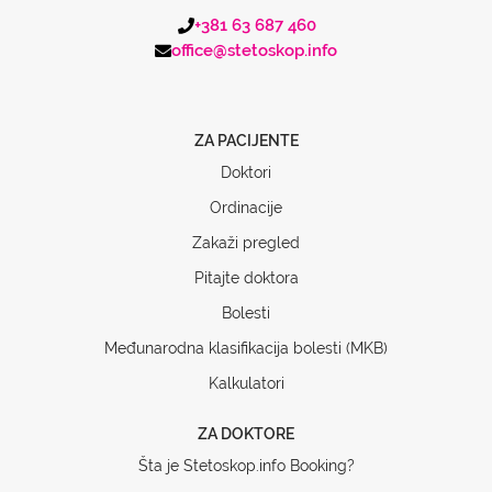
+381 63 687 460
office@stetoskop.info
ZA PACIJENTE
Doktori
Ordinacije
Zakaži pregled
Pitajte doktora
Bolesti
Međunarodna klasifikacija bolesti (MKB)
Kalkulatori
ZA DOKTORE
Šta je Stetoskop.info Booking?