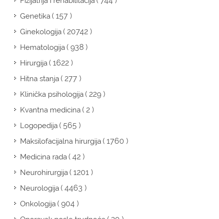
( 744 )
Fizijatrija i rehabilitacija
( 157 )
Genetika
( 20742 )
Ginekologija
( 938 )
Hematologija
( 1622 )
Hirurgija
( 277 )
Hitna stanja
( 229 )
Klinička psihologija
( 2 )
Kvantna medicina
( 565 )
Logopedija
( 1760 )
Maksilofacijalna hirurgija
( 42 )
Medicina rada
( 1201 )
Neurohirurgija
( 4463 )
Neurologija
( 904 )
Onkologija