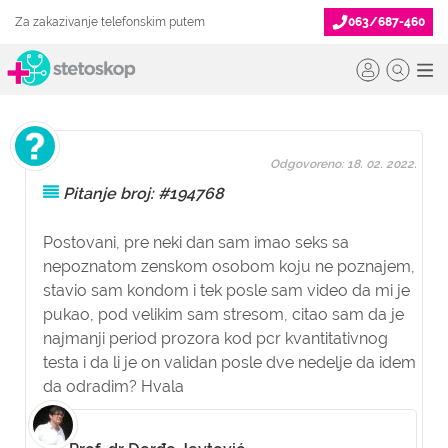
Za zakazivanje telefonskim putem
063/687-460
Odgovoreno: 18. 02. 2022.
Pitanje broj: #194768
Postovani, pre neki dan sam imao seks sa
nepoznatom zenskom osobom koju ne poznajem,
stavio sam kondom i tek posle sam video da mi je
pukao, pod velikim sam stresom, citao sam da je
najmanji period prozora kod pcr kvantitativnog
testa i da li je on validan posle dve nedelje da idem
da odradim? Hvala