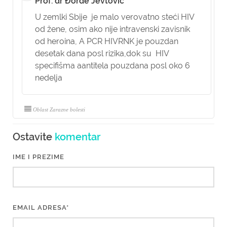
Prof. dr Đorđe Jevtović
U zemlki Sbije je malo verovatno steći HIV
od žene, osim ako nije intravenski zavisnik
od heroina, A PCR HIVRNK je pouzdan
desetak dana posl rizika,dok su HIV
specifišma aantitela pouzdana posl oko 6
nedelja
Oblast Zarazne bolesti
Ostavite
komentar
IME I PREZIME
EMAIL ADRESA*