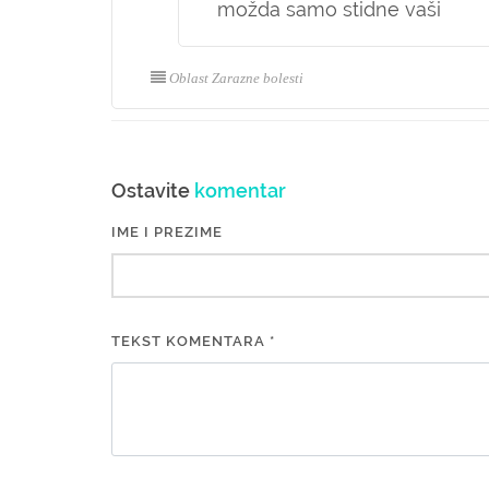
možda samo stidne vaši
Oblast Zarazne bolesti
Ostavite
komentar
IME I PREZIME
TEKST KOMENTARA *