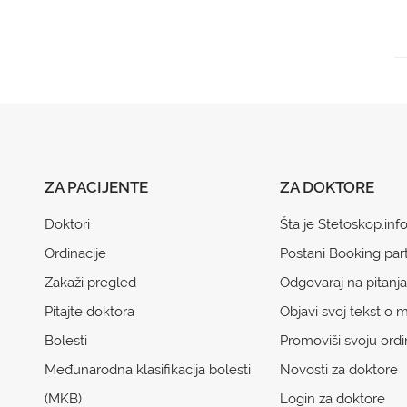
ZA PACIJENTE
ZA DOKTORE
Doktori
Šta je Stetoskop.inf
Ordinacije
Postani Booking par
Zakaži pregled
Odgovaraj na pitanja
Pitajte doktora
Objavi svoj tekst o m
Bolesti
Promoviši svoju ordi
Međunarodna klasifikacija bolesti
Novosti za doktore
(MKB)
Login za doktore