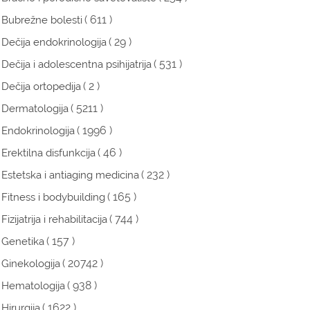
( 611 )
Bubrežne bolesti
( 29 )
Dečija endokrinologija
( 531 )
Dečija i adolescentna psihijatrija
( 2 )
Dečija ortopedija
( 5211 )
Dermatologija
( 1996 )
Endokrinologija
( 46 )
Erektilna disfunkcija
( 232 )
Estetska i antiaging medicina
( 165 )
Fitness i bodybuilding
( 744 )
Fizijatrija i rehabilitacija
( 157 )
Genetika
( 20742 )
Ginekologija
( 938 )
Hematologija
( 1622 )
Hirurgija