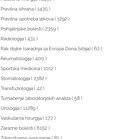
( 1435 )
Pravilna ishrana
( 1292 )
Pravilna upotreba lekova
( 2359 )
Psihijatrijske bolesti
( 431 )
Radiologija
( 62 )
Rak dojke (saradnja sa Evropa Dona Srbija)
( 400 )
Reumatologija
( 1012 )
Sportska medicina
( 2382 )
Stomatologija
( 42 )
Transfuziologija
( 58 )
Tumačenje laboratorijskih analiza
( 11289 )
Urologija
( 177 )
Vaskularna hirurgija
( 6152 )
Zarazne bolesti
( 82 )
Zdravstveno osiguranje