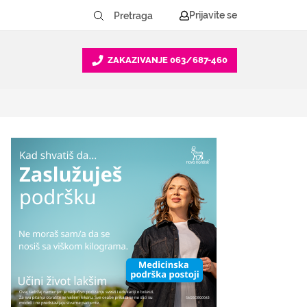
Prijavite se
ZAKAZIVANJE
063/687-460