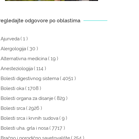
regledajte odgovore po oblastima
( 1 )
Ajurveda
( 30 )
Alergologija
( 19 )
Alternativna medicina
( 114 )
Anesteziologija
( 4051 )
Bolesti digestivnog sistema
( 1708 )
Bolesti oka
( 829 )
Bolesti organa za disanje
( 2926 )
Bolesti srca
( 9 )
Bolesti srca i krvnih sudova
( 7717 )
Bolesti uha, grla i nosa
( 254 )
Bračno i porodično savetovalište