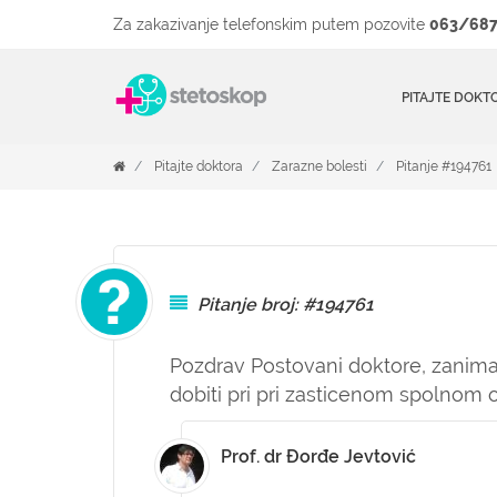
Za zakazivanje telefonskim putem pozovite
063/687
PITAJTE DOKT
Pitajte doktora
Zarazne bolesti
Pitanje #194761
Pitanje broj: #194761
Pozdrav Postovani doktore, zanim
dobiti pri pri zasticenom spolnom
Prof. dr Đorđe Jevtović