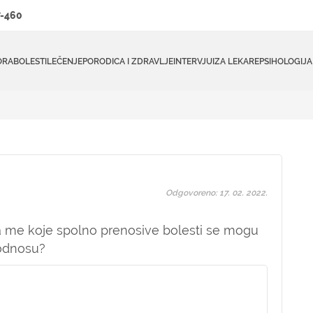
-460
ORA
BOLESTI
LEČENJE
PORODICA I ZDRAVLJE
INTERVJUI
ZA LEKARE
PSIHOLOGIJA
Odgovoreno: 17. 02. 2022.
a me koje spolno prenosive bolesti se mogu
 odnosu?