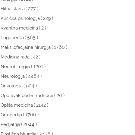
( 277 )
Hitna stanja
( 229 )
Klinička psihologija
( 2 )
Kvantna medicina
( 565 )
Logopedija
( 1760 )
Maksilofacijalna hirurgija
( 42 )
Medicina rada
( 1201 )
Neurohirurgija
( 4463 )
Neurologija
( 904 )
Onkologija
( 20 )
Oporavak posle trudnoće
( 2142 )
Opšta medicina
( 1766 )
Ortopedija
( 2044 )
Pedijatrija
( 2436 )
Plastična hirurgija