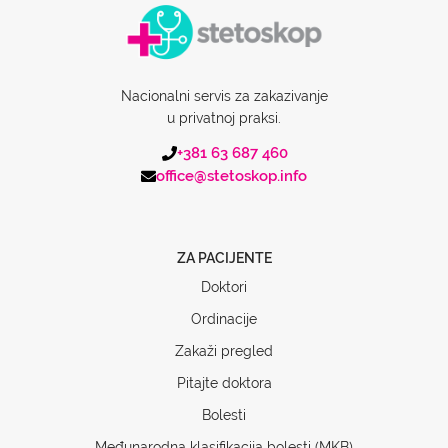
Nacionalni servis za zakazivanje
u privatnoj praksi.
+381 63 687 460
office@stetoskop.info
ZA PACIJENTE
Doktori
Ordinacije
Zakaži pregled
Pitajte doktora
Bolesti
Međunarodna klasifikacija bolesti (MKB)