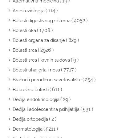
( 19 )
Alternativna medicina
( 114 )
Anesteziologija
( 4052 )
Bolesti digestivnog sistema
( 1708 )
Bolesti oka
( 829 )
Bolesti organa za disanje
( 2926 )
Bolesti srca
( 9 )
Bolesti srca i krvnih sudova
( 7717 )
Bolesti uha, grla i nosa
( 254 )
Bračno i porodično savetovalište
( 611 )
Bubrežne bolesti
( 29 )
Dečija endokrinologija
( 531 )
Dečija i adolescentna psihijatrija
( 2 )
Dečija ortopedija
( 5211 )
Dermatologija