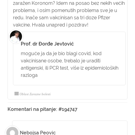
zaražen Koronom? Idem na posao bez nekih većih
problema, i osim pomenutih problema sve je u
redu. Inače sam vakcinisan sa tri doze Pfizer
vakcine. Hvala unapred i pozdrav!
Prof. dr Đorđe Jevtović
moguće ja da je bio blagi covid, kod
vakcinisane osobe, trebalo je uraditi
antigenski, ili PCR test, više iz epidemioloških
razloga
Oblast Zarazne bolesti
Komentari na pitanje: #194747
Nebojsa Peovic