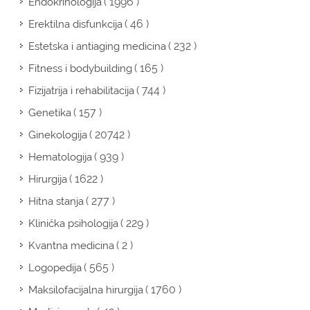
( 1996 )
Endokrinologija
( 46 )
Erektilna disfunkcija
( 232 )
Estetska i antiaging medicina
( 165 )
Fitness i bodybuilding
( 744 )
Fizijatrija i rehabilitacija
( 157 )
Genetika
( 20742 )
Ginekologija
( 939 )
Hematologija
( 1622 )
Hirurgija
( 277 )
Hitna stanja
( 229 )
Klinička psihologija
( 2 )
Kvantna medicina
( 565 )
Logopedija
( 1760 )
Maksilofacijalna hirurgija