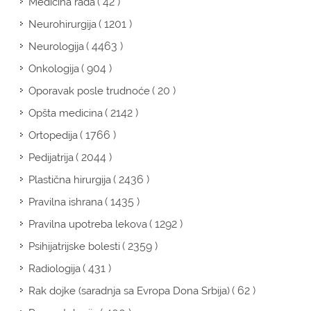
( 42 )
Medicina rada
( 1201 )
Neurohirurgija
( 4463 )
Neurologija
( 904 )
Onkologija
( 20 )
Oporavak posle trudnoće
( 2142 )
Opšta medicina
( 1766 )
Ortopedija
( 2044 )
Pedijatrija
( 2436 )
Plastična hirurgija
( 1435 )
Pravilna ishrana
( 1292 )
Pravilna upotreba lekova
( 2359 )
Psihijatrijske bolesti
( 431 )
Radiologija
( 62 )
Rak dojke (saradnja sa Evropa Dona Srbija)