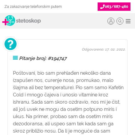
Za zakazivanje telefonskim putem
063/687-460
Odgovoreno: 17. 02. 2022.
Pitanje broj: #194747
Poštovani, bio sam prehlađen nekoliko dana
(zapušen nos, curenje nosa, promukao, malo
šlajma ali bez temperature). Pio sam samo Kafetin
Cold i mnogo čajeva i unosio vitamine kroz
ishranu. Sada sam skoro ozdravio, nos mi je čist,
ali još uvek ne mogu da osetim potpuno miris i
ukus. Na primer, probao sam da osetim miris
dezodoransa, ali uspeo sam tek kada sam ga
skroz približio nosu. Da li je moguće da sam