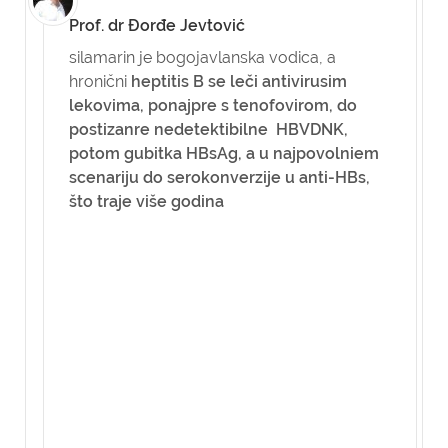
Prof. dr Đorđe Jevtović
silamarin je bogojavlanska vodica, a
hronični
heptitis B se leči antivirusim
lekovima, ponajpre s tenofovirom, do
postizanre nedetektibilne HBVDNK,
potom gubitka HBsAg, a u najpovolniem
scenariju do serokonverzije u anti-HBs,
što traje više godina