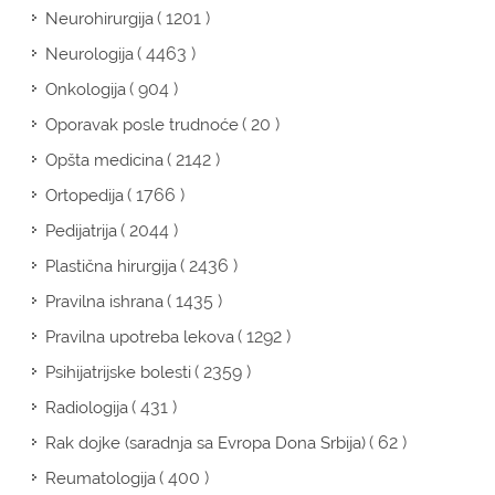
( 1201 )
Neurohirurgija
( 4463 )
Neurologija
( 904 )
Onkologija
( 20 )
Oporavak posle trudnoće
( 2142 )
Opšta medicina
( 1766 )
Ortopedija
( 2044 )
Pedijatrija
( 2436 )
Plastična hirurgija
( 1435 )
Pravilna ishrana
( 1292 )
Pravilna upotreba lekova
( 2359 )
Psihijatrijske bolesti
( 431 )
Radiologija
( 62 )
Rak dojke (saradnja sa Evropa Dona Srbija)
( 400 )
Reumatologija