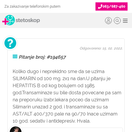
Za zakazivanje telefonskim putem
063/687-460
Odgovoreno: 15. 02. 2022.
Pitanje broj: #194657
Koliko dugo i neprekidno sme da se uzima
SILIMARIN od 100 mg. 2x1 na dan.U pitanju je
HEPATITIS B od kog bolujem od 1985
god.Transaminaze su bile dosta povecane pa sam
na preporuku izabr.lekara poceo da uzimam
Silimarin unazad 2 god. i transaminaze su sa
AST/ALT 400/370 pale na 90/70 Inace uzimam
10 god. sedativ i antidepresiv. Hvala.