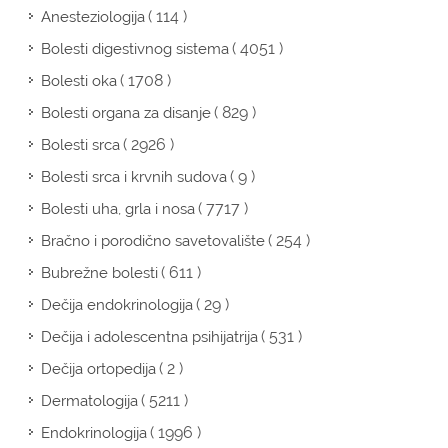
( 114 )
Anesteziologija
( 4051 )
Bolesti digestivnog sistema
( 1708 )
Bolesti oka
( 829 )
Bolesti organa za disanje
( 2926 )
Bolesti srca
( 9 )
Bolesti srca i krvnih sudova
( 7717 )
Bolesti uha, grla i nosa
( 254 )
Bračno i porodično savetovalište
( 611 )
Bubrežne bolesti
( 29 )
Dečija endokrinologija
( 531 )
Dečija i adolescentna psihijatrija
( 2 )
Dečija ortopedija
( 5211 )
Dermatologija
( 1996 )
Endokrinologija