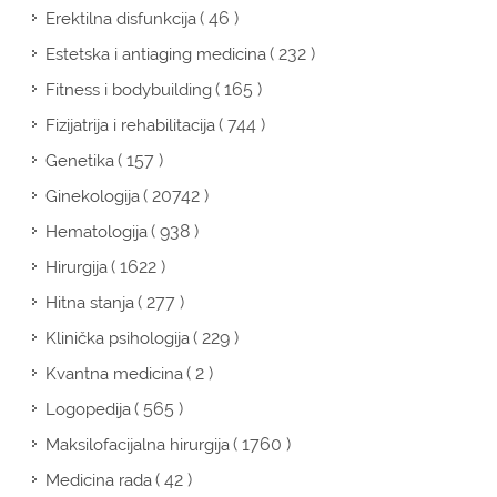
( 46 )
Erektilna disfunkcija
( 232 )
Estetska i antiaging medicina
( 165 )
Fitness i bodybuilding
( 744 )
Fizijatrija i rehabilitacija
( 157 )
Genetika
( 20742 )
Ginekologija
( 938 )
Hematologija
( 1622 )
Hirurgija
( 277 )
Hitna stanja
( 229 )
Klinička psihologija
( 2 )
Kvantna medicina
( 565 )
Logopedija
( 1760 )
Maksilofacijalna hirurgija
( 42 )
Medicina rada