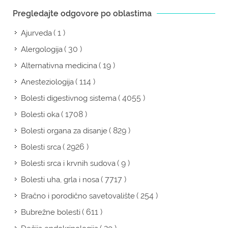
Pregledajte odgovore po oblastima
( 1 )
Ajurveda
( 30 )
Alergologija
( 19 )
Alternativna medicina
( 114 )
Anesteziologija
( 4055 )
Bolesti digestivnog sistema
( 1708 )
Bolesti oka
( 829 )
Bolesti organa za disanje
( 2926 )
Bolesti srca
( 9 )
Bolesti srca i krvnih sudova
( 7717 )
Bolesti uha, grla i nosa
( 254 )
Bračno i porodično savetovalište
( 611 )
Bubrežne bolesti