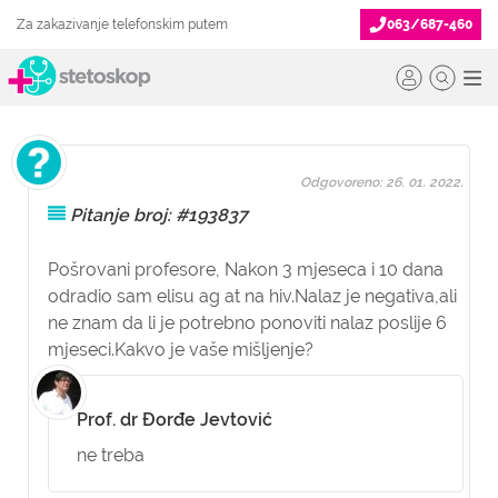
Za zakazivanje telefonskim putem
063/687-460
Odgovoreno: 26. 01. 2022.
Pitanje broj: #193837
Pošrovani profesore, Nakon 3 mjeseca i 10 dana
odradio sam elisu ag at na hiv.Nalaz je negativa,ali
ne znam da li je potrebno ponoviti nalaz poslije 6
mjeseci.Kakvo je vaše mišljenje?
Prof. dr Đorđe Jevtović
ne treba