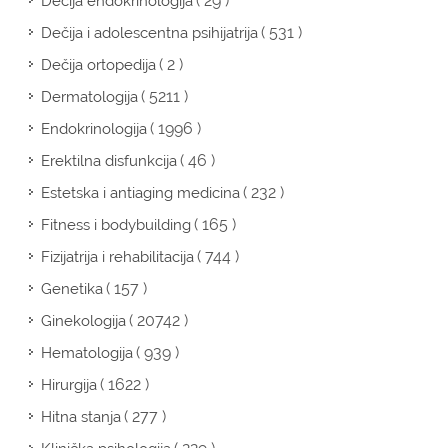
( 29 )
Dečija endokrinologija
( 531 )
Dečija i adolescentna psihijatrija
( 2 )
Dečija ortopedija
( 5211 )
Dermatologija
( 1996 )
Endokrinologija
( 46 )
Erektilna disfunkcija
( 232 )
Estetska i antiaging medicina
( 165 )
Fitness i bodybuilding
( 744 )
Fizijatrija i rehabilitacija
( 157 )
Genetika
( 20742 )
Ginekologija
( 939 )
Hematologija
( 1622 )
Hirurgija
( 277 )
Hitna stanja