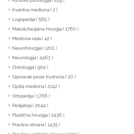
( 229 )
Klinička psihologija
( 2 )
Kvantna medicina
( 565 )
Logopedija
( 1760 )
Maksilofacijalna hirurgija
( 42 )
Medicina rada
( 1201 )
Neurohirurgija
( 4463 )
Neurologija
( 904 )
Onkologija
( 20 )
Oporavak posle trudnoće
( 2142 )
Opšta medicina
( 1766 )
Ortopedija
( 2044 )
Pedijatrija
( 2436 )
Plastična hirurgija
( 1435 )
Pravilna ishrana