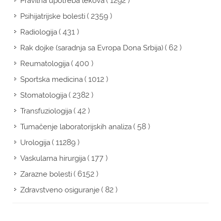
( 1292 )
Pravilna upotreba lekova
( 2359 )
Psihijatrijske bolesti
( 431 )
Radiologija
( 62 )
Rak dojke (saradnja sa Evropa Dona Srbija)
( 400 )
Reumatologija
( 1012 )
Sportska medicina
( 2382 )
Stomatologija
( 42 )
Transfuziologija
( 58 )
Tumačenje laboratorijskih analiza
( 11289 )
Urologija
( 177 )
Vaskularna hirurgija
( 6152 )
Zarazne bolesti
( 82 )
Zdravstveno osiguranje