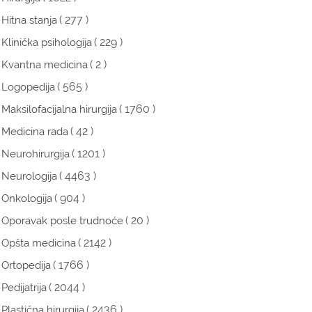
( 277 )
Hitna stanja
( 229 )
Klinička psihologija
( 2 )
Kvantna medicina
( 565 )
Logopedija
( 1760 )
Maksilofacijalna hirurgija
( 42 )
Medicina rada
( 1201 )
Neurohirurgija
( 4463 )
Neurologija
( 904 )
Onkologija
( 20 )
Oporavak posle trudnoće
( 2142 )
Opšta medicina
( 1766 )
Ortopedija
( 2044 )
Pedijatrija
( 2436 )
Plastična hirurgija