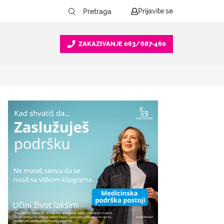
Prijavite se
ZAKAZIVANJE
063/687-460