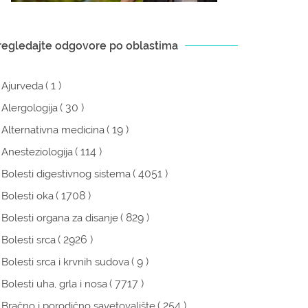
regledajte odgovore po oblastima
( 1 )
Ajurveda
( 30 )
Alergologija
( 19 )
Alternativna medicina
( 114 )
Anesteziologija
( 4051 )
Bolesti digestivnog sistema
( 1708 )
Bolesti oka
( 829 )
Bolesti organa za disanje
( 2926 )
Bolesti srca
( 9 )
Bolesti srca i krvnih sudova
( 7717 )
Bolesti uha, grla i nosa
( 254 )
Bračno i porodično savetovalište