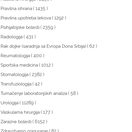
( 1435 )
Pravilna ishrana
( 1292 )
Pravilna upotreba lekova
( 2359 )
Psihijatrijske bolesti
( 431 )
Radiologija
( 62 )
Rak dojke (saradnja sa Evropa Dona Srbija)
( 400 )
Reumatologija
( 1012 )
Sportska medicina
( 2382 )
Stomatologija
( 42 )
Transfuziologija
( 58 )
Tumačenje laboratorijskih analiza
( 11289 )
Urologija
( 177 )
Vaskularna hirurgija
( 6152 )
Zarazne bolesti
( 82 )
Zdravstveno osiguranje