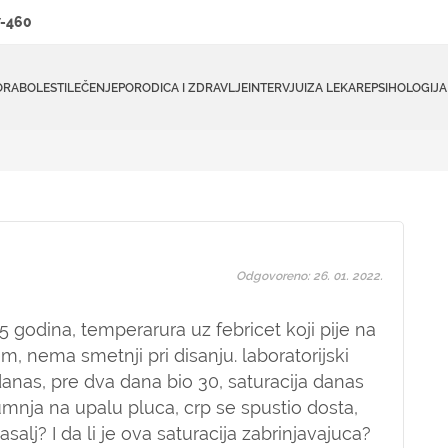
-460
ORA
BOLESTI
LEČENJE
PORODICA I ZDRAVLJE
INTERVJUI
ZA LEKARE
PSIHOLOGIJA
Odgovoreno: 26. 01. 2022.
5 godina, temperarura uz febricet koji pije na
em, nema smetnji pri disanju. laboratorijski
danas, pre dva dana bio 30, saturacija danas
sumnja na upalu pluca, crp se spustio dosta,
alj? I da li je ova saturacija zabrinjavajuca?