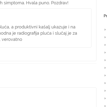
ih simptoma. Hvala puno. Pozdrav!
P
ća, a produktivni kašalj ukazuje i na
odna je radiografija pluća i slučaj je za
, verovatno