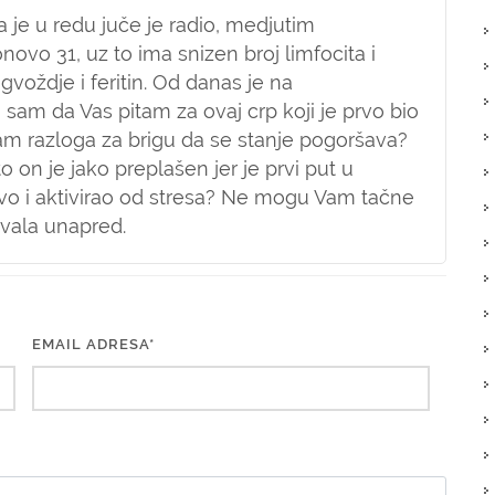
je u redu juče je radio, medjutim
novo 31, uz to ima snizen broj limfocita i
gvoždje i feritin. Od danas je na
a sam da Vas pitam za ovaj crp koji je prvo bio
imam razloga za brigu da se stanje pogoršava?
 on je jako preplašen jer je prvi put u
ovo i aktivirao od stresa? Ne mogu Vam tačne
 Hvala unapred.
EMAIL ADRESA*