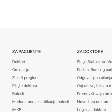
ZA PACIJENTE
ZA DOKTORE
Doktori
Šta je Stetoskop.inf
Ordinacije
Postani Booking par
Zakaži pregled
Odgovaraj na pitanja
Pitajte doktora
Objavi svoj tekst o m
Bolesti
Promoviši svoju ordi
Međunarodna klasifikacija bolesti
Novosti za doktore
(MKB)
Login za doktore