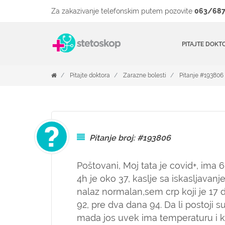
Za zakazivanje telefonskim putem pozovite
063/687
PITAJTE DOKT
Pitajte doktora
Zarazne bolesti
Pitanje #193806
Pitanje broj: #193806
Poštovani, Moj tata je covid+, ima 6
4h je oko 37, kaslje sa iskasljavanj
nalaz normalan,sem crp koji je 17 
92, pre dva dana 94. Da li postoji 
mada jos uvek ima temperaturu i kas