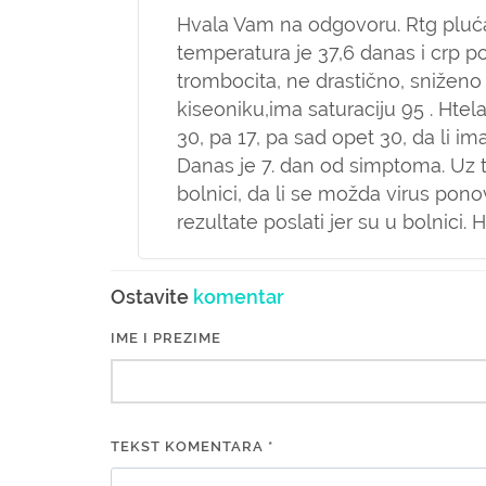
Hvala Vam na odgovoru. Rtg pluća 
temperatura je 37,6 danas i crp po
trombocita, ne drastično, sniženo 
kiseoniku,ima saturaciju 95 . Htel
30, pa 17, pa sad opet 30, da li 
Danas je 7. dan od simptoma. Uz to
bolnici, da li se možda virus pon
rezultate poslati jer su u bolnici.
Ostavite
komentar
IME I PREZIME
TEKST KOMENTARA *