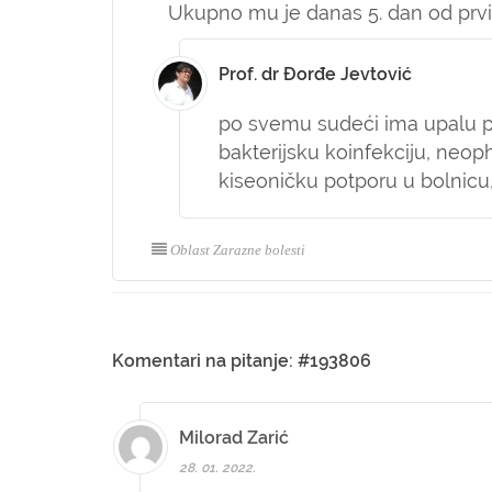
Ukupno mu je danas 5. dan od prv
Prof. dr Đorđe Jevtović
po svemu sudeći ima upalu plu
bakterijsku koinfekciju, neoph
kiseoničku potporu u bolnicu
Oblast Zarazne bolesti
Komentari na pitanje: #193806
Milorad Zarić
28. 01. 2022.