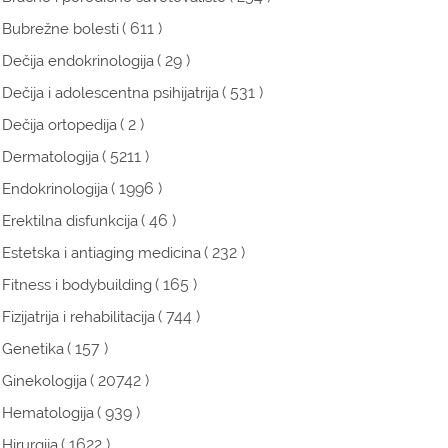
( 611 )
Bubrežne bolesti
( 29 )
Dečija endokrinologija
( 531 )
Dečija i adolescentna psihijatrija
( 2 )
Dečija ortopedija
( 5211 )
Dermatologija
( 1996 )
Endokrinologija
( 46 )
Erektilna disfunkcija
( 232 )
Estetska i antiaging medicina
( 165 )
Fitness i bodybuilding
( 744 )
Fizijatrija i rehabilitacija
( 157 )
Genetika
( 20742 )
Ginekologija
( 939 )
Hematologija
( 1622 )
Hirurgija