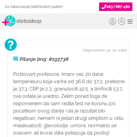
Za zakazivanje telefonskim putem
063/687-460
Odgovoreno: 25. 01. 2022.
Pitanje broj: #193738
Poštovani profesore, Imam vec 20 dana
temperaturu koja varira od 36.6 do 37.3, pretezno
je 37.3. CRP je 2,3, granulociti 42.5, a limfociti 53.7,
sve ostale je uredno. Zelim pored toga da
napomenem da sam radila test na koronu jos
pocetkom ovog stanja i da je razultat bio
negativan, nemam ni jedan drugi simptom u vidu
malaksalosti, glavobolje, umora, normalno se
osecam, ali krvna slika pokazuje da postoji