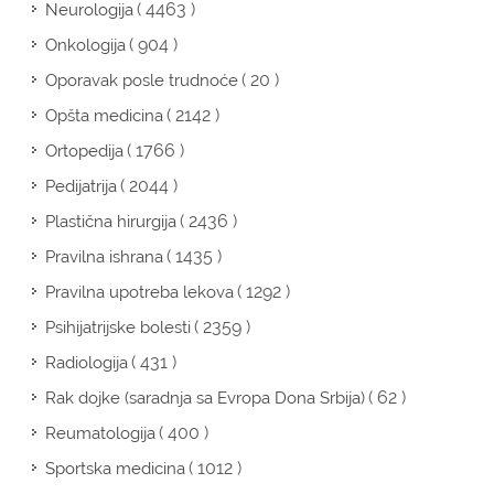
( 4463 )
Neurologija
( 904 )
Onkologija
( 20 )
Oporavak posle trudnoće
( 2142 )
Opšta medicina
( 1766 )
Ortopedija
( 2044 )
Pedijatrija
( 2436 )
Plastična hirurgija
( 1435 )
Pravilna ishrana
( 1292 )
Pravilna upotreba lekova
( 2359 )
Psihijatrijske bolesti
( 431 )
Radiologija
( 62 )
Rak dojke (saradnja sa Evropa Dona Srbija)
( 400 )
Reumatologija
( 1012 )
Sportska medicina