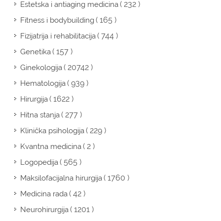
( 232 )
Estetska i antiaging medicina
( 165 )
Fitness i bodybuilding
( 744 )
Fizijatrija i rehabilitacija
( 157 )
Genetika
( 20742 )
Ginekologija
( 939 )
Hematologija
( 1622 )
Hirurgija
( 277 )
Hitna stanja
( 229 )
Klinička psihologija
( 2 )
Kvantna medicina
( 565 )
Logopedija
( 1760 )
Maksilofacijalna hirurgija
( 42 )
Medicina rada
( 1201 )
Neurohirurgija