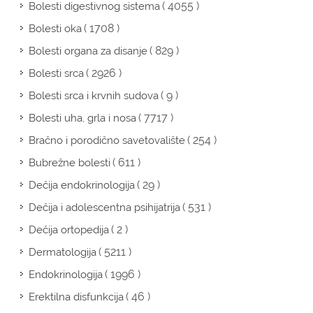
( 4055 )
Bolesti digestivnog sistema
( 1708 )
Bolesti oka
( 829 )
Bolesti organa za disanje
( 2926 )
Bolesti srca
( 9 )
Bolesti srca i krvnih sudova
( 7717 )
Bolesti uha, grla i nosa
( 254 )
Bračno i porodično savetovalište
( 611 )
Bubrežne bolesti
( 29 )
Dečija endokrinologija
( 531 )
Dečija i adolescentna psihijatrija
( 2 )
Dečija ortopedija
( 5211 )
Dermatologija
( 1996 )
Endokrinologija
( 46 )
Erektilna disfunkcija