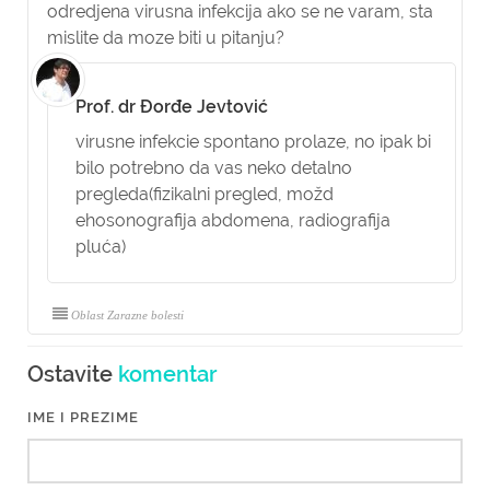
odredjena virusna infekcija ako se ne varam, sta
mislite da moze biti u pitanju?
Prof. dr Đorđe Jevtović
virusne infekcie spontano prolaze, no ipak bi
bilo potrebno da vas neko detalno
pregleda(fizikalni pregled, možd
ehosonografija abdomena, radiografija
pluća)
Oblast Zarazne bolesti
Ostavite
komentar
IME I PREZIME