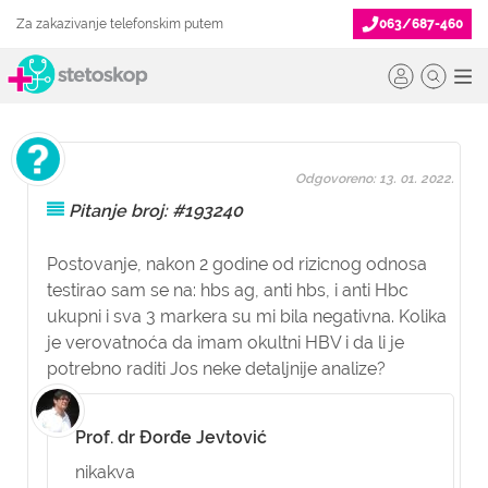
Za zakazivanje telefonskim putem
063/687-460
Odgovoreno: 13. 01. 2022.
Pitanje broj: #193240
Postovanje, nakon 2 godine od rizicnog odnosa
testirao sam se na: hbs ag, anti hbs, i anti Hbc
ukupni i sva 3 markera su mi bila negativna. Kolika
je verovatnoća da imam okultni HBV i da li je
potrebno raditi Jos neke detaljnije analize?
Prof. dr Đorđe Jevtović
nikakva