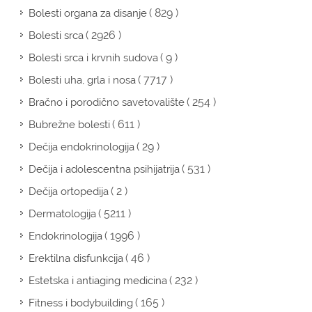
( 829 )
Bolesti organa za disanje
( 2926 )
Bolesti srca
( 9 )
Bolesti srca i krvnih sudova
( 7717 )
Bolesti uha, grla i nosa
( 254 )
Bračno i porodično savetovalište
( 611 )
Bubrežne bolesti
( 29 )
Dečija endokrinologija
( 531 )
Dečija i adolescentna psihijatrija
( 2 )
Dečija ortopedija
( 5211 )
Dermatologija
( 1996 )
Endokrinologija
( 46 )
Erektilna disfunkcija
( 232 )
Estetska i antiaging medicina
( 165 )
Fitness i bodybuilding