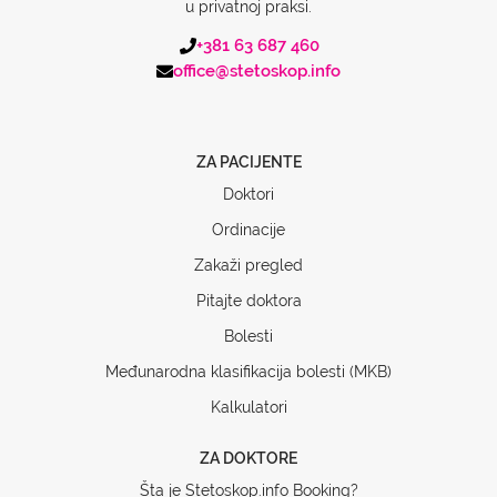
u privatnoj praksi.
+381 63 687 460
office@stetoskop.info
ZA PACIJENTE
Doktori
Ordinacije
Zakaži pregled
Pitajte doktora
Bolesti
Međunarodna klasifikacija bolesti (MKB)
Kalkulatori
ZA DOKTORE
Šta je Stetoskop.info Booking?