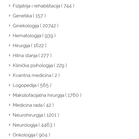
( 744 )
Fizijatrija i rehabilitacija
( 157 )
Genetika
( 20742 )
Ginekologija
( 939 )
Hematologija
( 1622 )
Hirurgija
( 277 )
Hitna stanja
( 229 )
Klinička psihologija
( 2 )
Kvantna medicina
( 565 )
Logopedija
( 1760 )
Maksilofacijalna hirurgija
( 42 )
Medicina rada
( 1201 )
Neurohirurgija
( 4463 )
Neurologija
( 904 )
Onkologija