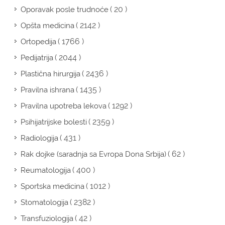
( 20 )
Oporavak posle trudnoće
( 2142 )
Opšta medicina
( 1766 )
Ortopedija
( 2044 )
Pedijatrija
( 2436 )
Plastična hirurgija
( 1435 )
Pravilna ishrana
( 1292 )
Pravilna upotreba lekova
( 2359 )
Psihijatrijske bolesti
( 431 )
Radiologija
( 62 )
Rak dojke (saradnja sa Evropa Dona Srbija)
( 400 )
Reumatologija
( 1012 )
Sportska medicina
( 2382 )
Stomatologija
( 42 )
Transfuziologija