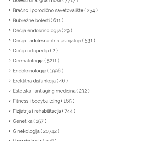
( 7717 )
Bolesti uha, grla i nosa
( 254 )
Bračno i porodično savetovalište
( 611 )
Bubrežne bolesti
( 29 )
Dečija endokrinologija
( 531 )
Dečija i adolescentna psihijatrija
( 2 )
Dečija ortopedija
( 5211 )
Dermatologija
( 1996 )
Endokrinologija
( 46 )
Erektilna disfunkcija
( 232 )
Estetska i antiaging medicina
( 165 )
Fitness i bodybuilding
( 744 )
Fizijatrija i rehabilitacija
( 157 )
Genetika
( 20742 )
Ginekologija