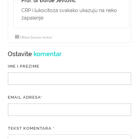
Prof. dr Đorđe Jevtović
CRP i lukocitoza svakako ukazuju na neko
zapalenje
Oblast Zarazne bolesti
Ostavite
komentar
IME I PREZIME
EMAIL ADRESA*
TEKST KOMENTARA *