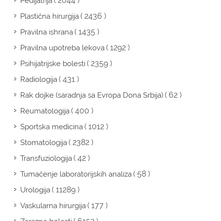
( 2044 )
Pedijatrija
( 2436 )
Plastična hirurgija
( 1435 )
Pravilna ishrana
( 1292 )
Pravilna upotreba lekova
( 2359 )
Psihijatrijske bolesti
( 431 )
Radiologija
( 62 )
Rak dojke (saradnja sa Evropa Dona Srbija)
( 400 )
Reumatologija
( 1012 )
Sportska medicina
( 2382 )
Stomatologija
( 42 )
Transfuziologija
( 58 )
Tumačenje laboratorijskih analiza
( 11289 )
Urologija
( 177 )
Vaskularna hirurgija