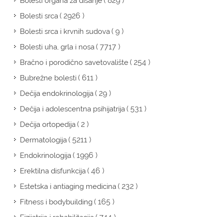
( 829 )
Bolesti organa za disanje
( 2926 )
Bolesti srca
( 9 )
Bolesti srca i krvnih sudova
( 7717 )
Bolesti uha, grla i nosa
( 254 )
Bračno i porodično savetovalište
( 611 )
Bubrežne bolesti
( 29 )
Dečija endokrinologija
( 531 )
Dečija i adolescentna psihijatrija
( 2 )
Dečija ortopedija
( 5211 )
Dermatologija
( 1996 )
Endokrinologija
( 46 )
Erektilna disfunkcija
( 232 )
Estetska i antiaging medicina
( 165 )
Fitness i bodybuilding