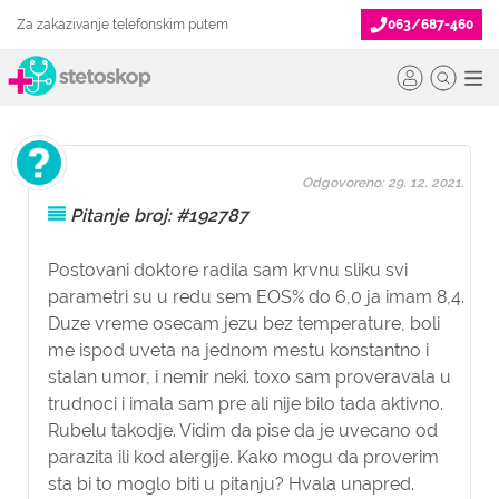
Za zakazivanje telefonskim putem
063/687-460
Odgovoreno: 29. 12. 2021.
Pitanje broj: #192787
Postovani doktore radila sam krvnu sliku svi
parametri su u redu sem EOS% do 6,0 ja imam 8,4.
Duze vreme osecam jezu bez temperature, boli
me ispod uveta na jednom mestu konstantno i
stalan umor, i nemir neki. toxo sam proveravala u
trudnoci i imala sam pre ali nije bilo tada aktivno.
Rubelu takodje. Vidim da pise da je uvecano od
parazita ili kod alergije. Kako mogu da proverim
sta bi to moglo biti u pitanju? Hvala unapred.