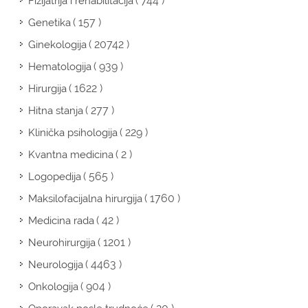
( 744 )
Fizijatrija i rehabilitacija
( 157 )
Genetika
( 20742 )
Ginekologija
( 939 )
Hematologija
( 1622 )
Hirurgija
( 277 )
Hitna stanja
( 229 )
Klinička psihologija
( 2 )
Kvantna medicina
( 565 )
Logopedija
( 1760 )
Maksilofacijalna hirurgija
( 42 )
Medicina rada
( 1201 )
Neurohirurgija
( 4463 )
Neurologija
( 904 )
Onkologija