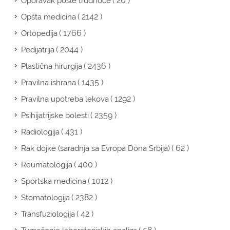
( 20 )
Oporavak posle trudnoće
( 2142 )
Opšta medicina
( 1766 )
Ortopedija
( 2044 )
Pedijatrija
( 2436 )
Plastična hirurgija
( 1435 )
Pravilna ishrana
( 1292 )
Pravilna upotreba lekova
( 2359 )
Psihijatrijske bolesti
( 431 )
Radiologija
( 62 )
Rak dojke (saradnja sa Evropa Dona Srbija)
( 400 )
Reumatologija
( 1012 )
Sportska medicina
( 2382 )
Stomatologija
( 42 )
Transfuziologija