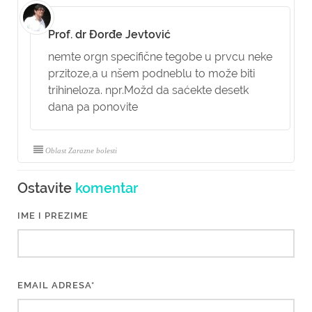
Prof. dr Đorđe Jevtović
nemte orgn specifične tegobe u prvcu neke
przitoze,a u nšem podneblu to može biti
trihineloza. npr.Možd da saćekte desetk
dana pa ponovite
Oblast Zarazne bolesti
Ostavite
komentar
IME I PREZIME
EMAIL ADRESA*