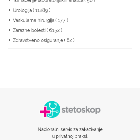
( 58 )
Tumačenje laboratorijskih analiza
( 11289 )
Urologija
( 177 )
Vaskularna hirurgija
( 6152 )
Zarazne bolesti
( 82 )
Zdravstveno osiguranje
Nacionalni servis za zakazivanje
u privatnoj praksi.