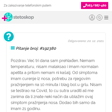
Za zakazivanje telefonskim putem
063/687-460
Odgovoreno: 20. 12. 2021.
Pitanje broj: #192380
Pozdrav. Već tri dana sam prehlađen. Nemam
temperaturu, nisam malaksao i imam normalan
apetita a pritom nemam ni kašalj. Od simptoma
imam curenje iz nosa, potrebu za njegovim
pražnjenjem na 10 minuta i blag bol u grlu. Nisam
se testirao na Covid, to cu sutra uraditi ali me
zanima da li znate neki način da ublažim ovaj
simptom pražnjenja nosa. Dodao bih samo da
imam 21 godinu.