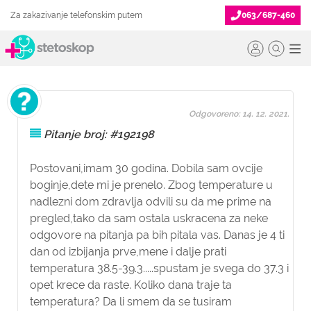
Za zakazivanje telefonskim putem
063/687-460
Odgovoreno: 14. 12. 2021.
Pitanje broj: #192198
Postovani,imam 30 godina. Dobila sam ovcije
boginje,dete mi je prenelo. Zbog temperature u
nadlezni dom zdravlja odvili su da me prime na
pregled,tako da sam ostala uskracena za neke
odgovore na pitanja pa bih pitala vas. Danas je 4 ti
dan od izbijanja prve,mene i dalje prati
temperatura 38.5-39.3.....spustam je svega do 37.3 i
opet krece da raste. Koliko dana traje ta
temperatura? Da li smem da se tusiram