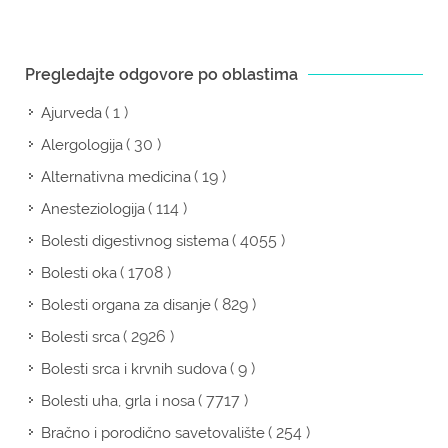
Pregledajte odgovore po oblastima
( 1 )
Ajurveda
( 30 )
Alergologija
( 19 )
Alternativna medicina
( 114 )
Anesteziologija
( 4055 )
Bolesti digestivnog sistema
( 1708 )
Bolesti oka
( 829 )
Bolesti organa za disanje
( 2926 )
Bolesti srca
( 9 )
Bolesti srca i krvnih sudova
( 7717 )
Bolesti uha, grla i nosa
( 254 )
Bračno i porodično savetovalište