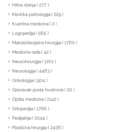
( 277 )
Hitna stanja
( 229 )
Klinička psihologija
( 2 )
Kvantna medicina
( 565 )
Logopedija
( 1760 )
Maksilofacijalna hirurgija
( 42 )
Medicina rada
( 1201 )
Neurohirurgija
( 4463 )
Neurologija
( 904 )
Onkologija
( 20 )
Oporavak posle trudnoće
( 2142 )
Opšta medicina
( 1766 )
Ortopedija
( 2044 )
Pedijatrija
( 2436 )
Plastična hirurgija