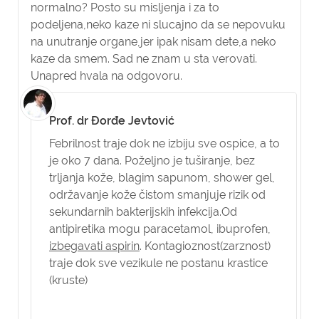
normalno? Posto su misljenja i za to
podeljena,neko kaze ni slucajno da se nepovuku
na unutranje organe,jer ipak nisam dete,a neko
kaze da smem. Sad ne znam u sta verovati.
Unapred hvala na odgovoru.
Prof. dr Đorđe Jevtović
Febrilnost traje dok ne izbiju sve ospice, a to
je oko 7 dana. Poželjno je tuširanje, bez
trljanja kože, blagim sapunom, shower gel,
održavanje kože čistom smanjuje rizik od
sekundarnih bakterijskih infekcija.Od
antipiretika mogu paracetamol, ibuprofen,
izbegavati aspirin
. Kontagioznost(zarznost)
traje dok sve vezikule ne postanu krastice
(kruste)