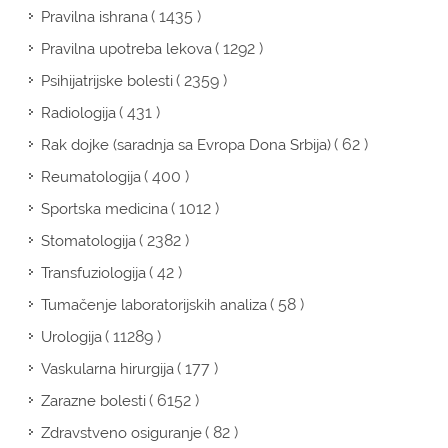
( 1435 )
Pravilna ishrana
( 1292 )
Pravilna upotreba lekova
( 2359 )
Psihijatrijske bolesti
( 431 )
Radiologija
( 62 )
Rak dojke (saradnja sa Evropa Dona Srbija)
( 400 )
Reumatologija
( 1012 )
Sportska medicina
( 2382 )
Stomatologija
( 42 )
Transfuziologija
( 58 )
Tumačenje laboratorijskih analiza
( 11289 )
Urologija
( 177 )
Vaskularna hirurgija
( 6152 )
Zarazne bolesti
( 82 )
Zdravstveno osiguranje