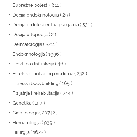
( 611 )
Bubrežne bolesti
( 29 )
Dečija endokrinologija
( 531 )
Dečija i adolescentna psihijatrija
( 2 )
Dečija ortopedija
( 5211 )
Dermatologija
( 1996 )
Endokrinologija
( 46 )
Erektilna disfunkcija
( 232 )
Estetska i antiaging medicina
( 165 )
Fitness i bodybuilding
( 744 )
Fizijatrija i rehabilitacija
( 157 )
Genetika
( 20742 )
Ginekologija
( 939 )
Hematologija
( 1622 )
Hirurgija