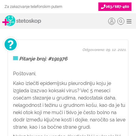
Za zakazivanje telefonskim putem
063/687-460
Odgovoreno: 09. 12. 2021.
Pitanje broj: #191976
Poštovani,
Kako izlečiti epidemijsku pleurodiniju koju je
izgleda izazvao koksaki virus? Već 5 meseci
osećam stezanje u grudima, nedostatak daha,
nelagodnost i težinu u grudnom košu, kao da je tu
neki otok koji me muči i tkivo je često bolno na
dodir između ključne kosti i dojke, naročito sa leve
strane, kao i sa bočne strane grudi.