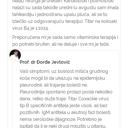
Nalaz hirurga je uredan. Kardiološki i pulmološki
nalazi su sada takođe uredni (u avgustu sam imala
tahikardiju i jednostranu upalu pluća, ali se to
izlečilo uz odgovarajuću terapiju). Titar na koksaki
virus B4 je 1:1024.
Preporučena mi je sada samo vitaminska terapija i
po potrebi brufen, ali ne deluje i sve mi je teže.
Prof. dr Đorđe Jevtović
Vaši simptomi, uz bolnost mišića grudnog
koša mogli bi da ukazuju na epidemijsku
pleurodinii, ali trajanje bolesti ne.
Pleurodinija spontano prolazi posle nekoliko
dana, retko duže traje. Titar Coxackie virus
tip B specifičnih antitela jeste visok, ali bez
pozitivnih IgM antitela u akutnoj fazi bolesti,
nema serološke dijagnoze. Potrebno je
ispitati da li je neki drugi miozitis u pitanju.