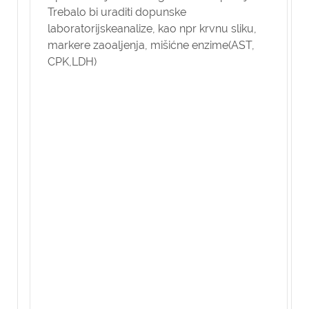
Trebalo bi uraditi dopunske
laboratorijskeanalize, kao npr krvnu sliku,
markere zaoaljenja, mišićne enzime(AST,
CPK,LDH)