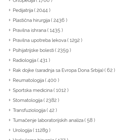
( 1766 )
Ortopedija
( 2044 )
Pedijatrija
( 2436 )
Plastična hirurgija
( 1435 )
Pravilna ishrana
( 1292 )
Pravilna upotreba lekova
( 2359 )
Psihijatrijske bolesti
( 431 )
Radiologija
( 62 )
Rak dojke (saradnja sa Evropa Dona Srbija)
( 400 )
Reumatologija
( 1012 )
Sportska medicina
( 2382 )
Stomatologija
( 42 )
Transfuziologija
( 58 )
Tumačenje laboratorijskih analiza
( 11289 )
Urologija