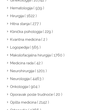
( 20742 )
Ginekologija
( 939 )
Hematologija
( 1622 )
Hirurgija
( 277 )
Hitna stanja
( 229 )
Klinička psihologija
( 2 )
Kvantna medicina
( 565 )
Logopedija
( 1760 )
Maksilofacijalna hirurgija
( 42 )
Medicina rada
( 1201 )
Neurohirurgija
( 4463 )
Neurologija
( 904 )
Onkologija
( 20 )
Oporavak posle trudnoće
( 2142 )
Opšta medicina