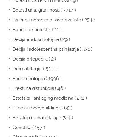
( 9 )
Bolesti srca i krvnih sudova
( 7717 )
Bolesti uha, grla i nosa
( 254 )
Bračno i porodično savetovalište
( 611 )
Bubrežne bolesti
( 29 )
Dečija endokrinologija
( 531 )
Dečija i adolescentna psihijatrija
( 2 )
Dečija ortopedija
( 5211 )
Dermatologija
( 1996 )
Endokrinologija
( 46 )
Erektilna disfunkcija
( 232 )
Estetska i antiaging medicina
( 165 )
Fitness i bodybuilding
( 744 )
Fizijatrija i rehabilitacija
( 157 )
Genetika