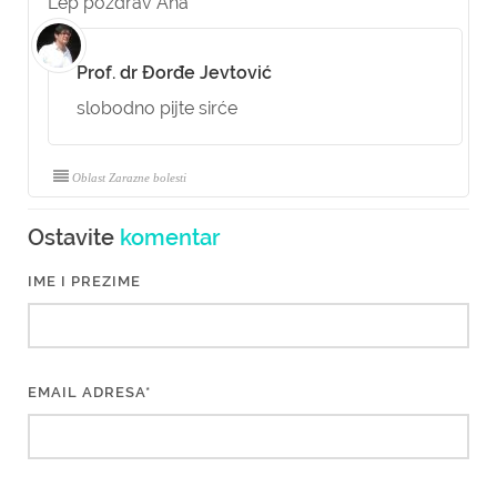
Lep pozdrav Ana
Prof. dr Đorđe Jevtović
slobodno pijte sirće
Oblast Zarazne bolesti
Ostavite
komentar
IME I PREZIME
EMAIL ADRESA*