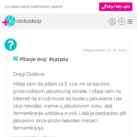
Za zakazivanje telefonskim putem
063/687-460
Odgovoreno: 07. 12. 2021.
Pitanje broj: #191904
Dragi Doktore,
Htela sam da pitam za E coli, mi se bavimo
proizvodnjom jabukovog sirceta, i citala sam na
internet da e coli moze da bude u jabukama i da
stoji nekoliko vreme u jabukovom soku, dali
fermentiranje unistava e coli, i dali je bezbedno piti
jabukovo sirce posle nekoliko meseci
fermentiranja.