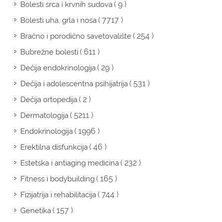
( 9 )
Bolesti srca i krvnih sudova
( 7717 )
Bolesti uha, grla i nosa
( 254 )
Bračno i porodično savetovalište
( 611 )
Bubrežne bolesti
( 29 )
Dečija endokrinologija
( 531 )
Dečija i adolescentna psihijatrija
( 2 )
Dečija ortopedija
( 5211 )
Dermatologija
( 1996 )
Endokrinologija
( 46 )
Erektilna disfunkcija
( 232 )
Estetska i antiaging medicina
( 165 )
Fitness i bodybuilding
( 744 )
Fizijatrija i rehabilitacija
( 157 )
Genetika