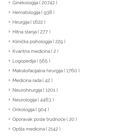
( 20742 )
Ginekologija
( 938 )
Hematologija
( 1622 )
Hirurgija
( 277 )
Hitna stanja
( 229 )
Klinička psihologija
( 2 )
Kvantna medicina
( 565 )
Logopedija
( 1760 )
Maksilofacijalna hirurgija
( 42 )
Medicina rada
( 1201 )
Neurohirurgija
( 4463 )
Neurologija
( 904 )
Onkologija
( 20 )
Oporavak posle trudnoće
( 2142 )
Opšta medicina