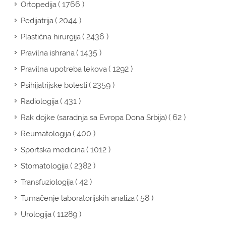
( 1766 )
Ortopedija
( 2044 )
Pedijatrija
( 2436 )
Plastična hirurgija
( 1435 )
Pravilna ishrana
( 1292 )
Pravilna upotreba lekova
( 2359 )
Psihijatrijske bolesti
( 431 )
Radiologija
( 62 )
Rak dojke (saradnja sa Evropa Dona Srbija)
( 400 )
Reumatologija
( 1012 )
Sportska medicina
( 2382 )
Stomatologija
( 42 )
Transfuziologija
( 58 )
Tumačenje laboratorijskih analiza
( 11289 )
Urologija