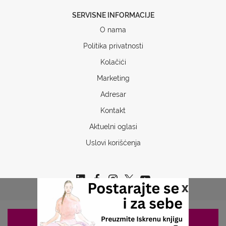
SERVISNE INFORMACIJE
O nama
Politika privatnosti
Kolačići
Marketing
Adresar
Kontakt
Aktuelni oglasi
Uslovi korišćenja
x
ZAKAZIVANJE 063/687-460
Copyrights © 2026 Sva prava www.stetoskop.info