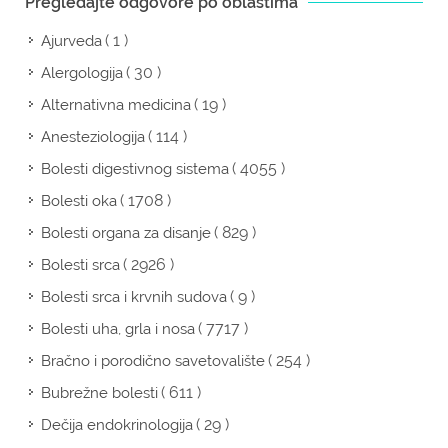
Pregledajte odgovore po oblastima
( 1 )
Ajurveda
( 30 )
Alergologija
( 19 )
Alternativna medicina
( 114 )
Anesteziologija
( 4055 )
Bolesti digestivnog sistema
( 1708 )
Bolesti oka
( 829 )
Bolesti organa za disanje
( 2926 )
Bolesti srca
( 9 )
Bolesti srca i krvnih sudova
( 7717 )
Bolesti uha, grla i nosa
( 254 )
Bračno i porodično savetovalište
( 611 )
Bubrežne bolesti
( 29 )
Dečija endokrinologija