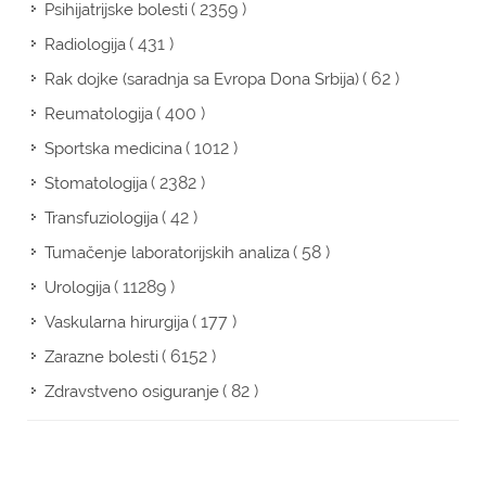
( 2359 )
Psihijatrijske bolesti
( 431 )
Radiologija
( 62 )
Rak dojke (saradnja sa Evropa Dona Srbija)
( 400 )
Reumatologija
( 1012 )
Sportska medicina
( 2382 )
Stomatologija
( 42 )
Transfuziologija
( 58 )
Tumačenje laboratorijskih analiza
( 11289 )
Urologija
( 177 )
Vaskularna hirurgija
( 6152 )
Zarazne bolesti
( 82 )
Zdravstveno osiguranje