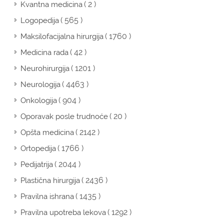
( 2 )
Kvantna medicina
( 565 )
Logopedija
( 1760 )
Maksilofacijalna hirurgija
( 42 )
Medicina rada
( 1201 )
Neurohirurgija
( 4463 )
Neurologija
( 904 )
Onkologija
( 20 )
Oporavak posle trudnoće
( 2142 )
Opšta medicina
( 1766 )
Ortopedija
( 2044 )
Pedijatrija
( 2436 )
Plastična hirurgija
( 1435 )
Pravilna ishrana
( 1292 )
Pravilna upotreba lekova