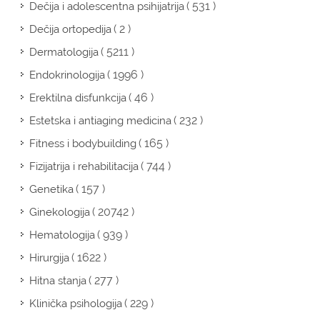
( 531 )
Dečija i adolescentna psihijatrija
( 2 )
Dečija ortopedija
( 5211 )
Dermatologija
( 1996 )
Endokrinologija
( 46 )
Erektilna disfunkcija
( 232 )
Estetska i antiaging medicina
( 165 )
Fitness i bodybuilding
( 744 )
Fizijatrija i rehabilitacija
( 157 )
Genetika
( 20742 )
Ginekologija
( 939 )
Hematologija
( 1622 )
Hirurgija
( 277 )
Hitna stanja
( 229 )
Klinička psihologija