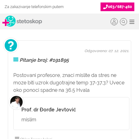
Za zakazivanje telefonskim putem
063/687-460
Odgovoreno: 07. 12. 2021.
Pitanje broj: #191895
Postovani profesore, znaci mislite da stres ne
moze biti uzrok dugotrajne temp 37-37.3? Uvece
oko ponoci spadne na 36.5 Hvala
Prof. dr Đorđe Jevtović
mislim