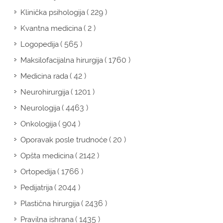
( 229 )
Klinička psihologija
( 2 )
Kvantna medicina
( 565 )
Logopedija
( 1760 )
Maksilofacijalna hirurgija
( 42 )
Medicina rada
( 1201 )
Neurohirurgija
( 4463 )
Neurologija
( 904 )
Onkologija
( 20 )
Oporavak posle trudnoće
( 2142 )
Opšta medicina
( 1766 )
Ortopedija
( 2044 )
Pedijatrija
( 2436 )
Plastična hirurgija
( 1435 )
Pravilna ishrana