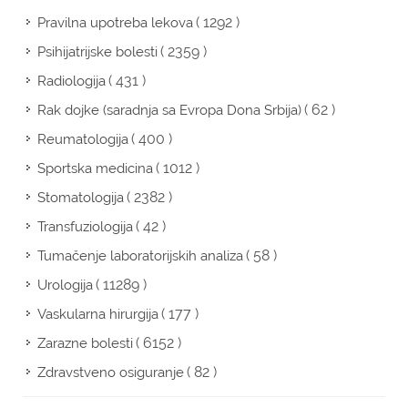
( 1292 )
Pravilna upotreba lekova
( 2359 )
Psihijatrijske bolesti
( 431 )
Radiologija
( 62 )
Rak dojke (saradnja sa Evropa Dona Srbija)
( 400 )
Reumatologija
( 1012 )
Sportska medicina
( 2382 )
Stomatologija
( 42 )
Transfuziologija
( 58 )
Tumačenje laboratorijskih analiza
( 11289 )
Urologija
( 177 )
Vaskularna hirurgija
( 6152 )
Zarazne bolesti
( 82 )
Zdravstveno osiguranje