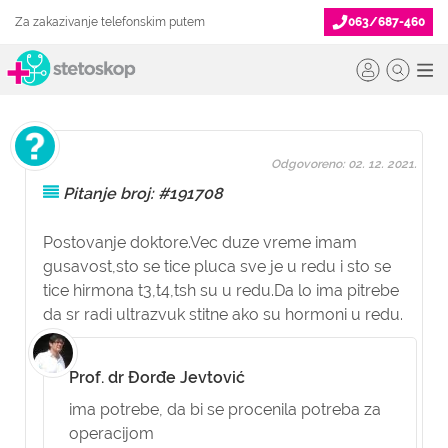
Za zakazivanje telefonskim putem
063/687-460
Odgovoreno: 02. 12. 2021.
Pitanje broj: #191708
Postovanje doktore.Vec duze vreme imam
gusavost,sto se tice pluca sve je u redu i sto se
tice hirmona t3,t4,tsh su u redu.Da lo ima pitrebe
da sr radi ultrazvuk stitne ako su hormoni u redu.
Prof. dr Đorđe Jevtović
ima potrebe, da bi se procenila potreba za
operacijom