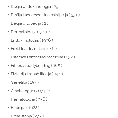
( 29 )
Dečija endokrinologija
( 531 )
Dečija i adolescentna psihijatrija
( 2 )
Dečija ortopedija
( 5211 )
Dermatologija
( 1996 )
Endokrinologija
( 46 )
Erektilna disfunkcija
( 232 )
Estetska i antiaging medicina
( 165 )
Fitness i bodybuilding
( 744 )
Fizijatrija i rehabilitacija
( 157 )
Genetika
( 20742 )
Ginekologija
( 938 )
Hematologija
( 1622 )
Hirurgija
( 277 )
Hitna stanja