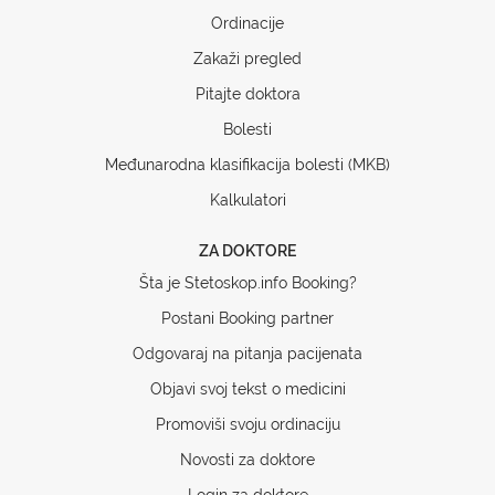
Ordinacije
Zakaži pregled
Pitajte doktora
Bolesti
Međunarodna klasifikacija bolesti (MKB)
Kalkulatori
ZA DOKTORE
Šta je Stetoskop.info Booking?
Postani Booking partner
Odgovaraj na pitanja pacijenata
Objavi svoj tekst o medicini
Promoviši svoju ordinaciju
Novosti za doktore
Login za doktore