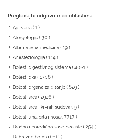
Pregledajte odgovore po oblastima
( 1 )
Ajurveda
( 30 )
Alergologija
( 19 )
Alternativna medicina
( 114 )
Anesteziologija
( 4051 )
Bolesti digestivnog sistema
( 1708 )
Bolesti oka
( 829 )
Bolesti organa za disanje
( 2926 )
Bolesti srca
( 9 )
Bolesti srca i krvnih sudova
( 7717 )
Bolesti uha, grla i nosa
( 254 )
Bračno i porodično savetovalište
( 611 )
Bubrežne bolesti