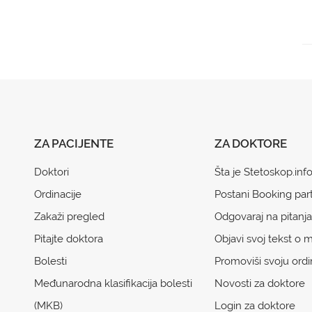
ZA PACIJENTE
ZA DOKTORE
Doktori
Šta je Stetoskop.inf
Ordinacije
Postani Booking par
Zakaži pregled
Odgovaraj na pitanja
Pitajte doktora
Objavi svoj tekst o m
Bolesti
Promoviši svoju ordi
Međunarodna klasifikacija bolesti
Novosti za doktore
(MKB)
Login za doktore