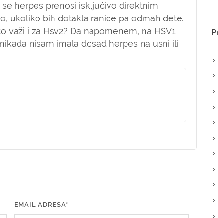
se herpes prenosi isključivo direktnim
no, ukoliko bih dotakla ranice pa odmah dete.
i to važi i za Hsv2? Da napomenem, na HSV1
P
 nikada nisam imala dosad herpes na usni ili
EMAIL ADRESA*