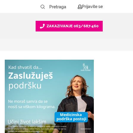
Prijavite se
ZAKAZIVANJE
063/687-460