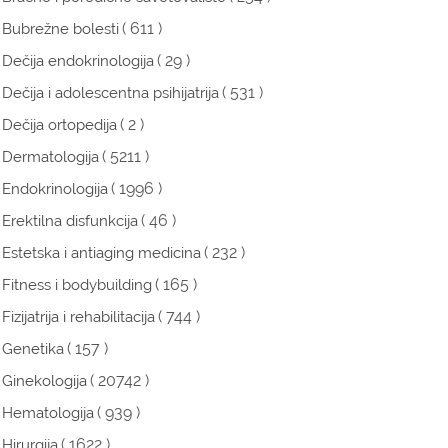
( 611 )
Bubrežne bolesti
( 29 )
Dečija endokrinologija
( 531 )
Dečija i adolescentna psihijatrija
( 2 )
Dečija ortopedija
( 5211 )
Dermatologija
( 1996 )
Endokrinologija
( 46 )
Erektilna disfunkcija
( 232 )
Estetska i antiaging medicina
( 165 )
Fitness i bodybuilding
( 744 )
Fizijatrija i rehabilitacija
( 157 )
Genetika
( 20742 )
Ginekologija
( 939 )
Hematologija
( 1622 )
Hirurgija