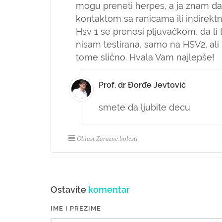
mogu preneti herpes, a ja znam da 
kontaktom sa ranicama ili indirekt
Hsv 1 se prenosi pljuvačkom, da l
nisam testirana, samo na HSV2, ali
tome slično. Hvala Vam najlepše!
Prof. dr Đorđe Jevtović
smete da ljubite decu
Oblast Zarazne bolesti
Ostavite
komentar
IME I PREZIME