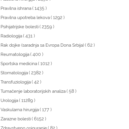
( 1435 )
Pravilna ishrana
( 1292 )
Pravilna upotreba lekova
( 2359 )
Psihijatrijske bolesti
( 431 )
Radiologija
( 62 )
Rak dojke (saradnja sa Evropa Dona Srbija)
( 400 )
Reumatologija
( 1012 )
Sportska medicina
( 2382 )
Stomatologija
( 42 )
Transfuziologija
( 58 )
Tumačenje laboratorijskih analiza
( 11289 )
Urologija
( 177 )
Vaskularna hirurgija
( 6152 )
Zarazne bolesti
( 82 )
Zdravstveno osiguranje