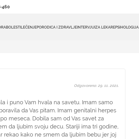
-460
ORA
BOLESTI
LEČENJE
PORODICA I ZDRAVLJE
INTERVJUI
ZA LEKARE
PSIHOLOGIJA
Odgovoreno: 29. 11. 2021.
ala i puno Vam hvala na savetu. Imam samo
aboravila da Vas pitam. Imam genitalni herpes
i po meseca. Dobila sam od Vas savet za
 da ljubim svoju decu. Stariji ima tri godine,
ar rekao kako ne smem da ljubim bebu jer joj