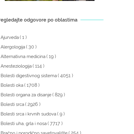
regledajte odgovore po oblastima
( 1 )
Ajurveda
( 30 )
Alergologija
( 19 )
Alternativna medicina
( 114 )
Anesteziologija
( 4051 )
Bolesti digestivnog sistema
( 1708 )
Bolesti oka
( 829 )
Bolesti organa za disanje
( 2926 )
Bolesti srca
( 9 )
Bolesti srca i krvnih sudova
( 7717 )
Bolesti uha, grla i nosa
( 254 )
Bračno i porodično savetovalište