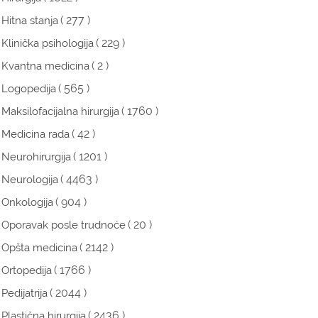
( 277 )
Hitna stanja
( 229 )
Klinička psihologija
( 2 )
Kvantna medicina
( 565 )
Logopedija
( 1760 )
Maksilofacijalna hirurgija
( 42 )
Medicina rada
( 1201 )
Neurohirurgija
( 4463 )
Neurologija
( 904 )
Onkologija
( 20 )
Oporavak posle trudnoće
( 2142 )
Opšta medicina
( 1766 )
Ortopedija
( 2044 )
Pedijatrija
( 2436 )
Plastična hirurgija