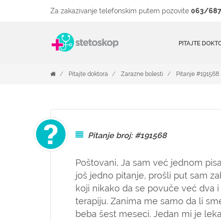
Za zakazivanje telefonskim putem pozovite
063/687
PITAJTE DOKT
Pitajte doktora
Zarazne bolesti
Pitanje #191568
Pitanje broj: #191568
Poštovani, Ja sam već jednom pis
još jedno pitanje, prošli put sam z
koji nikako da se povuče već dva 
terapiju. Zanima me samo da li smem
beba šest meseci. Jedan mi je lek