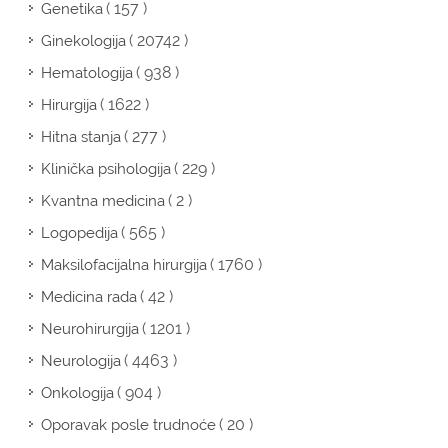
( 157 )
Genetika
( 20742 )
Ginekologija
( 938 )
Hematologija
( 1622 )
Hirurgija
( 277 )
Hitna stanja
( 229 )
Klinička psihologija
( 2 )
Kvantna medicina
( 565 )
Logopedija
( 1760 )
Maksilofacijalna hirurgija
( 42 )
Medicina rada
( 1201 )
Neurohirurgija
( 4463 )
Neurologija
( 904 )
Onkologija
( 20 )
Oporavak posle trudnoće