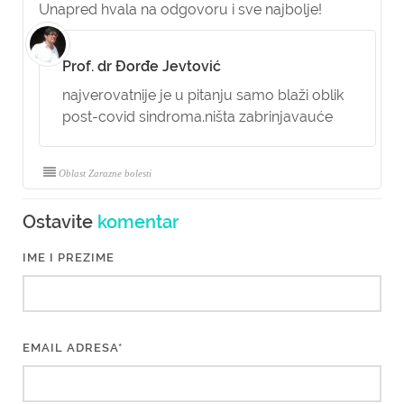
Unapred hvala na odgovoru i sve najbolje!
Prof. dr Đorđe Jevtović
najverovatnije je u pitanju samo blaži oblik
post-covid sindroma.ništa zabrinjavauće
Oblast Zarazne bolesti
Ostavite
komentar
IME I PREZIME
EMAIL ADRESA*