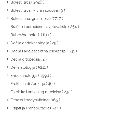
( 2926 )
Bolesti srca
( 9 )
Bolesti srca i krvnih sudova
( 7717 )
Bolesti uha, grla i nosa
( 254 )
Bračno i porodično savetovalište
( 611 )
Bubrežne bolesti
( 29 )
Dečija endokrinologija
( 531 )
Dečija i adolescentna psihijatrija
( 2 )
Dečija ortopedija
( 5211 )
Dermatologija
( 1996 )
Endokrinologija
( 46 )
Erektilna disfunkcija
( 232 )
Estetska i antiaging medicina
( 165 )
Fitness i bodybuilding
( 744 )
Fizijatrija i rehabilitacija