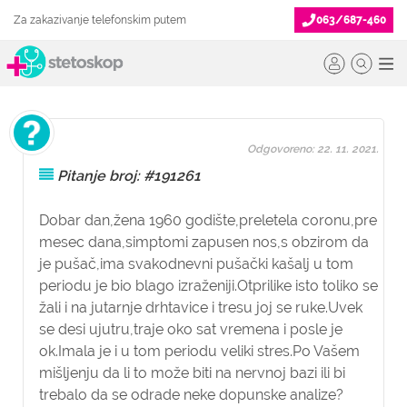
Za zakazivanje telefonskim putem
063/687-460
Odgovoreno: 22. 11. 2021.
Pitanje broj: #191261
Dobar dan,žena 1960 godište,preletela coronu,pre
mesec dana,simptomi zapusen nos,s obzirom da
je pušač,ima svakodnevni pušački kašalj u tom
periodu je bio blago izraženiji.Otprilike isto toliko se
žali i na jutarnje drhtavice i tresu joj se ruke.Uvek
se desi ujutru,traje oko sat vremena i posle je
ok.Imala je i u tom periodu veliki stres.Po Vašem
mišljenju da li to može biti na nervnoj bazi ili bi
trebalo da se odrade neke dopunske analize?