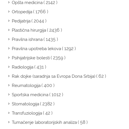
( 2142 )
Opšta medicina
( 1766 )
Ortopedija
( 2044 )
Pedijatrija
( 2436 )
Plastična hirurgija
( 1435 )
Pravilna ishrana
( 1292 )
Pravilna upotreba lekova
( 2359 )
Psihijatrijske bolesti
( 431 )
Radiologija
( 62 )
Rak dojke (saradnja sa Evropa Dona Srbija)
( 400 )
Reumatologija
( 1012 )
Sportska medicina
( 2382 )
Stomatologija
( 42 )
Transfuziologija
( 58 )
Tumačenje laboratorijskih analiza