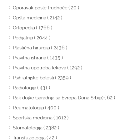
( 20 )
Oporavak posle trudnoće
( 2142 )
Opšta medicina
( 1766 )
Ortopedija
( 2044 )
Pedijatrija
( 2436 )
Plastična hirurgija
( 1435 )
Pravilna ishrana
( 1292 )
Pravilna upotreba lekova
( 2359 )
Psihijatrijske bolesti
( 431 )
Radiologija
( 62 )
Rak dojke (saradnja sa Evropa Dona Srbija)
( 400 )
Reumatologija
( 1012 )
Sportska medicina
( 2382 )
Stomatologija
( 42 )
Transfuziologija