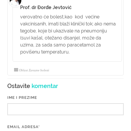
Prof. dr Đorđe Jevtović
verovatno će bolest,kao kod većine
vakcinisanih, imati blaži klinički tok; ako nema
tegobe, koje bi ukazivale na pneumoniju
(suvi kašal, otežano disanje), može da
uzima, za sada samo paracetamol za
povišenu temperaturu.
Oblast Zarazne bolesti
Ostavite
komentar
IME I PREZIME
EMAIL ADRESA*