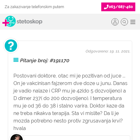
Za zakazivanje telefonskim putem
063/687-460
Odgovoreno: 19. 11. 2021.
Pitanje broj: #191170
Postovani doktore, otac mi je pozitivan od juce ...
On je vakcinisan fajzerom dve doze u junu. Danas
je vadio nalaze i CRP mu je 42(do 5 dozvoljeno) a
D dimer 237( do 200 dozvoljeno). I temperatura
mu je od 36 do 38 i stalno varira. Doktor kaze da
ne treba nikakva terapija. Sta vi mislite? Da li je
mozda potrebno nesto protiv zgrusavanja krvi?
hvala