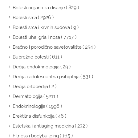
( 829 )
Bolesti organa za disanje
( 2926 )
Bolesti srca
( 9 )
Bolesti srca i krvnih sudova
( 7717 )
Bolesti uha, grla i nosa
( 254 )
Bračno i porodično savetovalište
( 611 )
Bubrežne bolesti
( 29 )
Dečija endokrinologija
( 531 )
Dečija i adolescentna psihijatrija
( 2 )
Dečija ortopedija
( 5211 )
Dermatologija
( 1996 )
Endokrinologija
( 46 )
Erektilna disfunkcija
( 232 )
Estetska i antiaging medicina
( 165 )
Fitness i bodybuilding