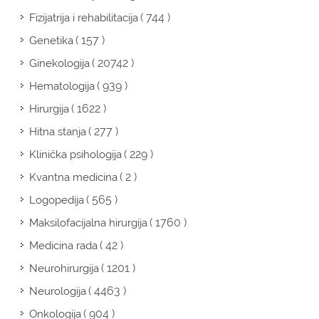
( 744 )
Fizijatrija i rehabilitacija
( 157 )
Genetika
( 20742 )
Ginekologija
( 939 )
Hematologija
( 1622 )
Hirurgija
( 277 )
Hitna stanja
( 229 )
Klinička psihologija
( 2 )
Kvantna medicina
( 565 )
Logopedija
( 1760 )
Maksilofacijalna hirurgija
( 42 )
Medicina rada
( 1201 )
Neurohirurgija
( 4463 )
Neurologija
( 904 )
Onkologija