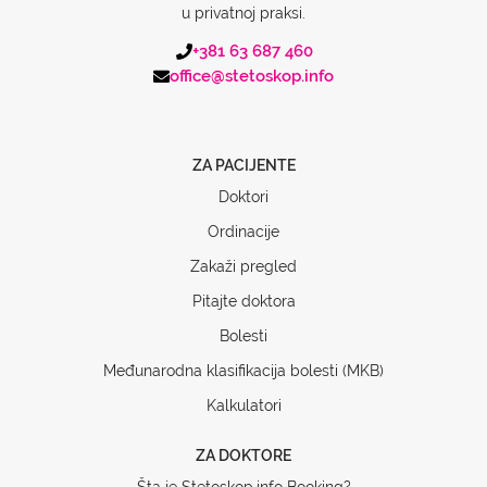
u privatnoj praksi.
+381 63 687 460
office@stetoskop.info
ZA PACIJENTE
Doktori
Ordinacije
Zakaži pregled
Pitajte doktora
Bolesti
Međunarodna klasifikacija bolesti (MKB)
Kalkulatori
ZA DOKTORE
Šta je Stetoskop.info Booking?