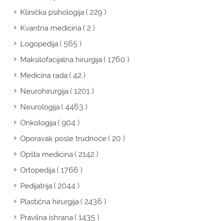
( 229 )
Klinička psihologija
( 2 )
Kvantna medicina
( 565 )
Logopedija
( 1760 )
Maksilofacijalna hirurgija
( 42 )
Medicina rada
( 1201 )
Neurohirurgija
( 4463 )
Neurologija
( 904 )
Onkologija
( 20 )
Oporavak posle trudnoće
( 2142 )
Opšta medicina
( 1766 )
Ortopedija
( 2044 )
Pedijatrija
( 2436 )
Plastična hirurgija
( 1435 )
Pravilna ishrana