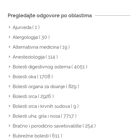
Pregledajte odgovore po oblastima
( 1 )
Ajurveda
( 30 )
Alergologija
( 19 )
Alternativna medicina
( 114 )
Anesteziologija
( 4051 )
Bolesti digestivnog sistema
( 1708 )
Bolesti oka
( 829 )
Bolesti organa za disanje
( 2926 )
Bolesti srca
( 9 )
Bolesti srca i krvnih sudova
( 7717 )
Bolesti uha, grla i nosa
( 254 )
Bračno i porodično savetovalište
( 611 )
Bubrežne bolesti