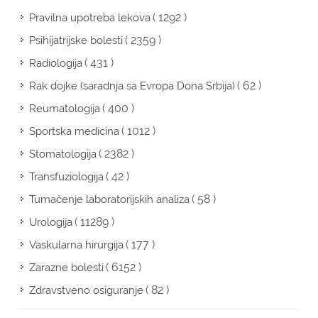
( 1292 )
Pravilna upotreba lekova
( 2359 )
Psihijatrijske bolesti
( 431 )
Radiologija
( 62 )
Rak dojke (saradnja sa Evropa Dona Srbija)
( 400 )
Reumatologija
( 1012 )
Sportska medicina
( 2382 )
Stomatologija
( 42 )
Transfuziologija
( 58 )
Tumačenje laboratorijskih analiza
( 11289 )
Urologija
( 177 )
Vaskularna hirurgija
( 6152 )
Zarazne bolesti
( 82 )
Zdravstveno osiguranje