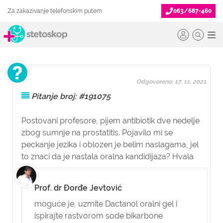
Za zakazivanje telefonskim putem
063/687-460
Odgovoreno: 17. 11. 2021.
Pitanje broj: #191075
Postovani profesore, pijem antibiotik dve nedelje
zbog sumnje na prostatitis. Pojavilo mi se
peckanje jezika i oblozen je belim naslagama, jel
to znaci da je nastala oralna kandidijaza? Hvala
Prof. dr Đorđe Jevtović
moguće je, uzmite Dactanol oralni gel i
ispirajte rastvorom sode bikarbone