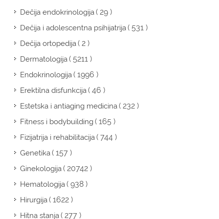
( 29 )
Dečija endokrinologija
( 531 )
Dečija i adolescentna psihijatrija
( 2 )
Dečija ortopedija
( 5211 )
Dermatologija
( 1996 )
Endokrinologija
( 46 )
Erektilna disfunkcija
( 232 )
Estetska i antiaging medicina
( 165 )
Fitness i bodybuilding
( 744 )
Fizijatrija i rehabilitacija
( 157 )
Genetika
( 20742 )
Ginekologija
( 938 )
Hematologija
( 1622 )
Hirurgija
( 277 )
Hitna stanja