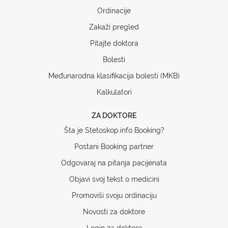
Ordinacije
Zakaži pregled
Pitajte doktora
Bolesti
Međunarodna klasifikacija bolesti (MKB)
Kalkulatori
ZA DOKTORE
Šta je Stetoskop.info Booking?
Postani Booking partner
Odgovaraj na pitanja pacijenata
Objavi svoj tekst o medicini
Promoviši svoju ordinaciju
Novosti za doktore
Login za doktore