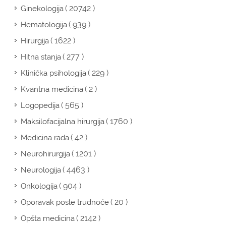
( 20742 )
Ginekologija
( 939 )
Hematologija
( 1622 )
Hirurgija
( 277 )
Hitna stanja
( 229 )
Klinička psihologija
( 2 )
Kvantna medicina
( 565 )
Logopedija
( 1760 )
Maksilofacijalna hirurgija
( 42 )
Medicina rada
( 1201 )
Neurohirurgija
( 4463 )
Neurologija
( 904 )
Onkologija
( 20 )
Oporavak posle trudnoće
( 2142 )
Opšta medicina