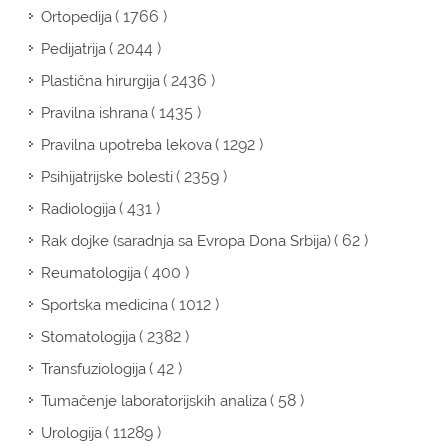
( 1766 )
Ortopedija
( 2044 )
Pedijatrija
( 2436 )
Plastična hirurgija
( 1435 )
Pravilna ishrana
( 1292 )
Pravilna upotreba lekova
( 2359 )
Psihijatrijske bolesti
( 431 )
Radiologija
( 62 )
Rak dojke (saradnja sa Evropa Dona Srbija)
( 400 )
Reumatologija
( 1012 )
Sportska medicina
( 2382 )
Stomatologija
( 42 )
Transfuziologija
( 58 )
Tumačenje laboratorijskih analiza
( 11289 )
Urologija