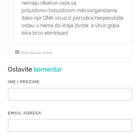
nemaju nikakve veze sa
prisustvno/odsustvom mikroorganizama
(tako npr DNK virusi iz porodice herpesvirida
ostau u nama do kraja života, a virus gripa
biva brzo eliminisan)
Oblast Zarazne bolesti
Ostavite
komentar
IME I PREZIME
EMAIL ADRESA*