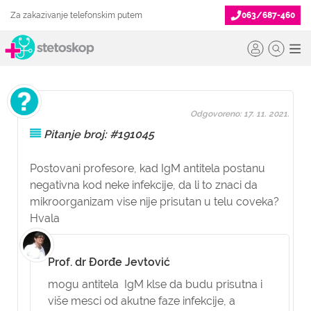
Za zakazivanje telefonskim putem
063/687-460
Odgovoreno: 17. 11. 2021.
Pitanje broj: #191045
Postovani profesore, kad IgM antitela postanu
negativna kod neke infekcije, da li to znaci da
mikroorganizam vise nije prisutan u telu coveka?
Hvala
Prof. dr Đorđe Jevtović
mogu antitela IgM klse da budu prisutna i
više mesci od akutne faze infekcije, a