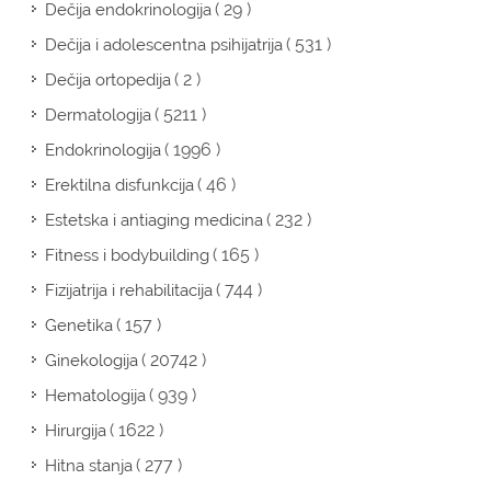
( 29 )
Dečija endokrinologija
( 531 )
Dečija i adolescentna psihijatrija
( 2 )
Dečija ortopedija
( 5211 )
Dermatologija
( 1996 )
Endokrinologija
( 46 )
Erektilna disfunkcija
( 232 )
Estetska i antiaging medicina
( 165 )
Fitness i bodybuilding
( 744 )
Fizijatrija i rehabilitacija
( 157 )
Genetika
( 20742 )
Ginekologija
( 939 )
Hematologija
( 1622 )
Hirurgija
( 277 )
Hitna stanja