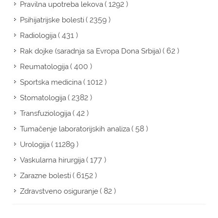
( 1292 )
Pravilna upotreba lekova
( 2359 )
Psihijatrijske bolesti
( 431 )
Radiologija
( 62 )
Rak dojke (saradnja sa Evropa Dona Srbija)
( 400 )
Reumatologija
( 1012 )
Sportska medicina
( 2382 )
Stomatologija
( 42 )
Transfuziologija
( 58 )
Tumačenje laboratorijskih analiza
( 11289 )
Urologija
( 177 )
Vaskularna hirurgija
( 6152 )
Zarazne bolesti
( 82 )
Zdravstveno osiguranje