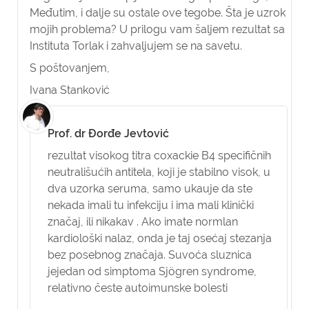
Međutim, i dalje su ostale ove tegobe. Šta je uzrok
mojih problema? U prilogu vam šaljem rezultat sa
Instituta Torlak i zahvaljujem se na savetu.
S poštovanjem,
Ivana Stanković
Prof. dr Đorđe Jevtović
rezultat visokog titra coxackie B4 specifičnih
neutrališućih antitela, koji je stabilno visok, u
dva uzorka seruma, samo ukauje da ste
nekada imali tu infekciju i ima mali klinički
značaj, ili nikakav . Ako imate normlan
kardiološki nalaz, onda je taj osećaj stezanja
bez posebnog značaja. Suvoća sluznica
jejedan od simptoma Sjögren syndrome,
relativno česte autoimunske bolesti