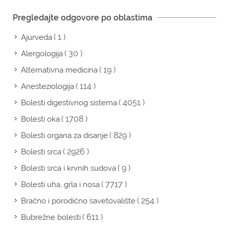
Pregledajte odgovore po oblastima
( 1 )
Ajurveda
( 30 )
Alergologija
( 19 )
Alternativna medicina
( 114 )
Anesteziologija
( 4051 )
Bolesti digestivnog sistema
( 1708 )
Bolesti oka
( 829 )
Bolesti organa za disanje
( 2926 )
Bolesti srca
( 9 )
Bolesti srca i krvnih sudova
( 7717 )
Bolesti uha, grla i nosa
( 254 )
Bračno i porodično savetovalište
( 611 )
Bubrežne bolesti