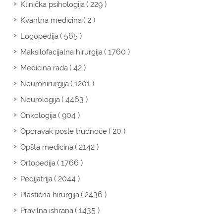
( 229 )
Klinička psihologija
( 2 )
Kvantna medicina
( 565 )
Logopedija
( 1760 )
Maksilofacijalna hirurgija
( 42 )
Medicina rada
( 1201 )
Neurohirurgija
( 4463 )
Neurologija
( 904 )
Onkologija
( 20 )
Oporavak posle trudnoće
( 2142 )
Opšta medicina
( 1766 )
Ortopedija
( 2044 )
Pedijatrija
( 2436 )
Plastična hirurgija
( 1435 )
Pravilna ishrana