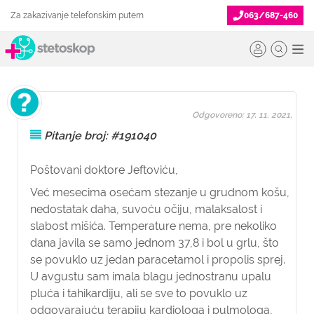
Za zakazivanje telefonskim putem
063/687-460
Odgovoreno: 17. 11. 2021.
Pitanje broj: #191040
Poštovani doktore Jeftoviću,
Već mesecima osećam stezanje u grudnom košu,
nedostatak daha, suvoću očiju, malaksalost i
slabost mišića. Temperature nema, pre nekoliko
dana javila se samo jednom 37,8 i bol u grlu, što
se povuklo uz jedan paracetamol i propolis sprej.
U avgustu sam imala blagu jednostranu upalu
pluća i tahikardiju, ali se sve to povuklo uz
odgovarajuću terapiju kardiologa i pulmologa,