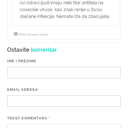
svi zdravi ljudi imaju neki titar antitela na
coxackie viruse, kao znak ranije u živou
stečene infekcije. Nemate šta da zbacujete.
Oblast Zarazne bolesti
Ostavite
komentar
IME I PREZIME
EMAIL ADRESA*
TEKST KOMENTARA *