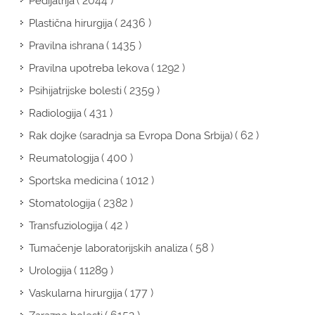
( 2044 )
Pedijatrija
( 2436 )
Plastična hirurgija
( 1435 )
Pravilna ishrana
( 1292 )
Pravilna upotreba lekova
( 2359 )
Psihijatrijske bolesti
( 431 )
Radiologija
( 62 )
Rak dojke (saradnja sa Evropa Dona Srbija)
( 400 )
Reumatologija
( 1012 )
Sportska medicina
( 2382 )
Stomatologija
( 42 )
Transfuziologija
( 58 )
Tumačenje laboratorijskih analiza
( 11289 )
Urologija
( 177 )
Vaskularna hirurgija