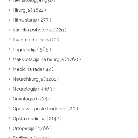
( 938 )
Hematologija
( 1622 )
Hirurgija
( 277 )
Hitna stanja
( 229 )
Klinička psihologija
( 2 )
Kvantna medicina
( 565 )
Logopedija
( 1760 )
Maksilofacijalna hirurgija
( 42 )
Medicina rada
( 1201 )
Neurohirurgija
( 4463 )
Neurologija
( 904 )
Onkologija
( 20 )
Oporavak posle trudnoće
( 2142 )
Opšta medicina
( 1766 )
Ortopedija