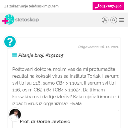
Za zakazivanje telefonskim putem
063/687-460
Odgovoreno: 16. 11. 2021.
Pitanje broj: #191015
Poštovani doktore, molim vas da mi protumačite
rezultat na koksaki virus sa Instituta Torlak. I serum:
svi titri su 1:16, samo CB4 > 1:1024. II serum svi titri
1:16, osim CB2 1:64 i CB4 > 1:1024. Da li imam
koksaki virus i da li je izlečiv? Kako ojačati imunitet i
izbaciti virus iz organizma? Hvala.
Prof. dr Đorđe Jevtović