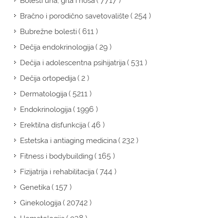
( 7717 )
Bolesti uha, grla i nosa
( 254 )
Bračno i porodično savetovalište
( 611 )
Bubrežne bolesti
( 29 )
Dečija endokrinologija
( 531 )
Dečija i adolescentna psihijatrija
( 2 )
Dečija ortopedija
( 5211 )
Dermatologija
( 1996 )
Endokrinologija
( 46 )
Erektilna disfunkcija
( 232 )
Estetska i antiaging medicina
( 165 )
Fitness i bodybuilding
( 744 )
Fizijatrija i rehabilitacija
( 157 )
Genetika
( 20742 )
Ginekologija