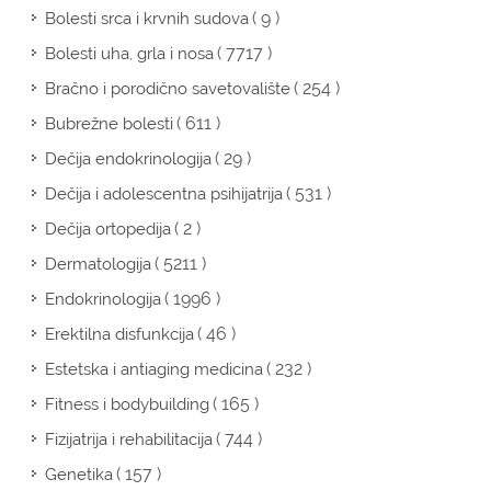
( 9 )
Bolesti srca i krvnih sudova
( 7717 )
Bolesti uha, grla i nosa
( 254 )
Bračno i porodično savetovalište
( 611 )
Bubrežne bolesti
( 29 )
Dečija endokrinologija
( 531 )
Dečija i adolescentna psihijatrija
( 2 )
Dečija ortopedija
( 5211 )
Dermatologija
( 1996 )
Endokrinologija
( 46 )
Erektilna disfunkcija
( 232 )
Estetska i antiaging medicina
( 165 )
Fitness i bodybuilding
( 744 )
Fizijatrija i rehabilitacija
( 157 )
Genetika