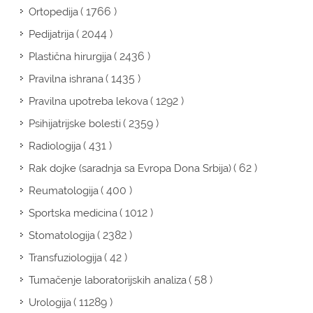
( 1766 )
Ortopedija
( 2044 )
Pedijatrija
( 2436 )
Plastična hirurgija
( 1435 )
Pravilna ishrana
( 1292 )
Pravilna upotreba lekova
( 2359 )
Psihijatrijske bolesti
( 431 )
Radiologija
( 62 )
Rak dojke (saradnja sa Evropa Dona Srbija)
( 400 )
Reumatologija
( 1012 )
Sportska medicina
( 2382 )
Stomatologija
( 42 )
Transfuziologija
( 58 )
Tumačenje laboratorijskih analiza
( 11289 )
Urologija