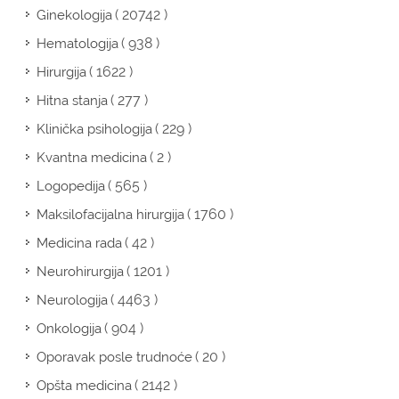
( 20742 )
Ginekologija
( 938 )
Hematologija
( 1622 )
Hirurgija
( 277 )
Hitna stanja
( 229 )
Klinička psihologija
( 2 )
Kvantna medicina
( 565 )
Logopedija
( 1760 )
Maksilofacijalna hirurgija
( 42 )
Medicina rada
( 1201 )
Neurohirurgija
( 4463 )
Neurologija
( 904 )
Onkologija
( 20 )
Oporavak posle trudnoće
( 2142 )
Opšta medicina