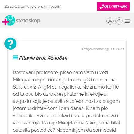
Za zakazivanje telefonskim putem
063/687-460
Odgovoreno: 15. 11. 2021.
Pitanje broj: #190849
Postovani profesore, pisao sam Vam u vezi
Mikopazme pneumonije. Imam IgG i na njih i na
Sars cov 2. A IgM su negativna. Ne znamo koji je
od ta dva bio uzrok respiratorne infekcije u
avgustu koja je ostavila subfebrilnost sa blagom
jezom u drhtavicom i dan danas. Nisam pio
antibiotik. Javi se ponekad i bol u predelu srca u
vidu žarenja. Da nije Mikoplazma (ako je ona bila)
ostavila posledice? Napominjem da sam covid