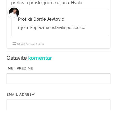
prelezao prosle godine u junu. Hvala
Prof. dr Đorđe Jevtović
nije mikoplazma ostavila posledice
Oblast Zarazne bolesti
Ostavite
komentar
IME I PREZIME
EMAIL ADRESA*