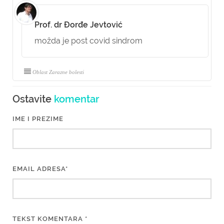
Prof. dr Đorđe Jevtović
možda je post covid sindrom
Oblast Zarazne bolesti
Ostavite
komentar
IME I PREZIME
EMAIL ADRESA*
TEKST KOMENTARA *