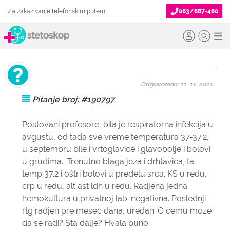
Za zakazivanje telefonskim putem
063/687-460
Odgovoreno: 11. 11. 2021.
Pitanje broj: #190797
Postovani profesore, bila je respiratorna infekcija u
avgustu, od tada sve vreme temperatura 37-37.2,
u septembru bile i vrtoglavice i glavobolje i bolovi
u grudima.. Trenutno blaga jeza i drhtavica, ta
temp 37.2 i oštri bolovi u predelu srca. KS u redu,
crp u redu, alt ast ldh u redu. Radjena jedna
hemokultura u privatnoj lab-negativna. Poslednji
rtg radjen pre mesec dana, uredan. O cemu moze
da se radi? Sta dalje? Hvala puno.