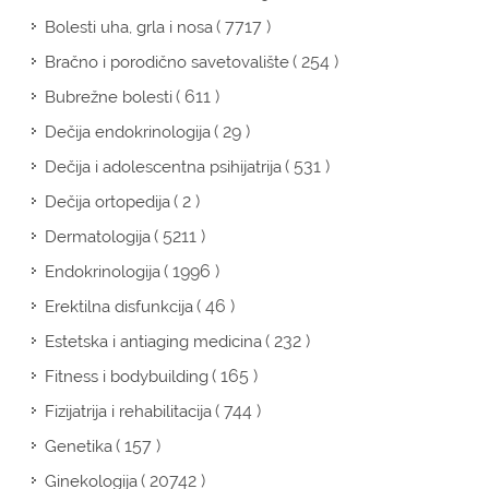
( 7717 )
Bolesti uha, grla i nosa
( 254 )
Bračno i porodično savetovalište
( 611 )
Bubrežne bolesti
( 29 )
Dečija endokrinologija
( 531 )
Dečija i adolescentna psihijatrija
( 2 )
Dečija ortopedija
( 5211 )
Dermatologija
( 1996 )
Endokrinologija
( 46 )
Erektilna disfunkcija
( 232 )
Estetska i antiaging medicina
( 165 )
Fitness i bodybuilding
( 744 )
Fizijatrija i rehabilitacija
( 157 )
Genetika
( 20742 )
Ginekologija