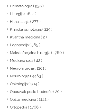
( 939 )
Hematologija
( 1622 )
Hirurgija
( 277 )
Hitna stanja
( 229 )
Klinička psihologija
( 2 )
Kvantna medicina
( 565 )
Logopedija
( 1760 )
Maksilofacijalna hirurgija
( 42 )
Medicina rada
( 1201 )
Neurohirurgija
( 4463 )
Neurologija
( 904 )
Onkologija
( 20 )
Oporavak posle trudnoće
( 2142 )
Opšta medicina
( 1766 )
Ortopedija