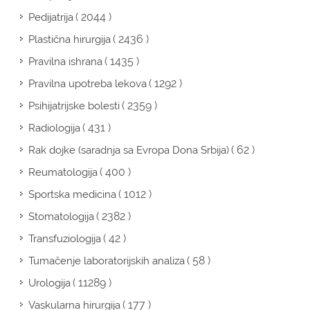
( 2044 )
Pedijatrija
( 2436 )
Plastična hirurgija
( 1435 )
Pravilna ishrana
( 1292 )
Pravilna upotreba lekova
( 2359 )
Psihijatrijske bolesti
( 431 )
Radiologija
( 62 )
Rak dojke (saradnja sa Evropa Dona Srbija)
( 400 )
Reumatologija
( 1012 )
Sportska medicina
( 2382 )
Stomatologija
( 42 )
Transfuziologija
( 58 )
Tumačenje laboratorijskih analiza
( 11289 )
Urologija
( 177 )
Vaskularna hirurgija