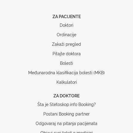
ZA PACIJENTE
Doktori
Ordinacije
Zakaži pregled
Pitajte doktora
Bolesti
Međunarodna klasifikacija bolesti (MKB)
Kalkulatori
ZA DOKTORE
Šta je Stetoskop.info Booking?
Postani Booking partner
Odgovaraj na pitanja pacijenata
Objavi svoj tekst o medicini