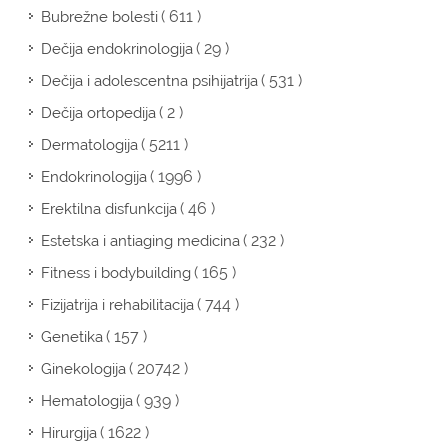
( 611 )
Bubrežne bolesti
( 29 )
Dečija endokrinologija
( 531 )
Dečija i adolescentna psihijatrija
( 2 )
Dečija ortopedija
( 5211 )
Dermatologija
( 1996 )
Endokrinologija
( 46 )
Erektilna disfunkcija
( 232 )
Estetska i antiaging medicina
( 165 )
Fitness i bodybuilding
( 744 )
Fizijatrija i rehabilitacija
( 157 )
Genetika
( 20742 )
Ginekologija
( 939 )
Hematologija
( 1622 )
Hirurgija