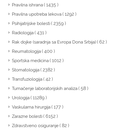
( 1435 )
Pravilna ishrana
( 1292 )
Pravilna upotreba lekova
( 2359 )
Psihijatrijske bolesti
( 431 )
Radiologija
( 62 )
Rak dojke (saradnja sa Evropa Dona Srbija)
( 400 )
Reumatologija
( 1012 )
Sportska medicina
( 2382 )
Stomatologija
( 42 )
Transfuziologija
( 58 )
Tumačenje laboratorijskih analiza
( 11289 )
Urologija
( 177 )
Vaskularna hirurgija
( 6152 )
Zarazne bolesti
( 82 )
Zdravstveno osiguranje