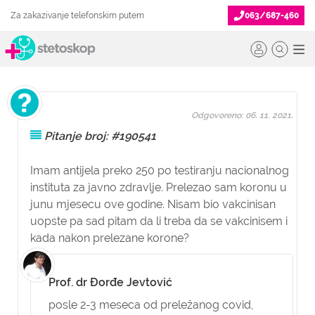
Za zakazivanje telefonskim putem
063/687-460
Odgovoreno: 06. 11. 2021.
Pitanje broj: #190541
Imam antijela preko 250 po testiranju nacionalnog
instituta za javno zdravlje. Prelezao sam koronu u
junu mjesecu ove godine. Nisam bio vakcinisan
uopste pa sad pitam da li treba da se vakcinisem i
kada nakon prelezane korone?
Prof. dr Đorđe Jevtović
posle 2-3 meseca od preležanog covid,