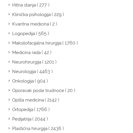
( 277 )
Hitna stanja
( 229 )
Klinička psihologija
( 2 )
Kvantna medicina
( 565 )
Logopedija
( 1760 )
Maksilofacijalna hirurgija
( 42 )
Medicina rada
( 1201 )
Neurohirurgija
( 4463 )
Neurologija
( 904 )
Onkologija
( 20 )
Oporavak posle trudnoće
( 2142 )
Opšta medicina
( 1766 )
Ortopedija
( 2044 )
Pedijatrija
( 2436 )
Plastična hirurgija