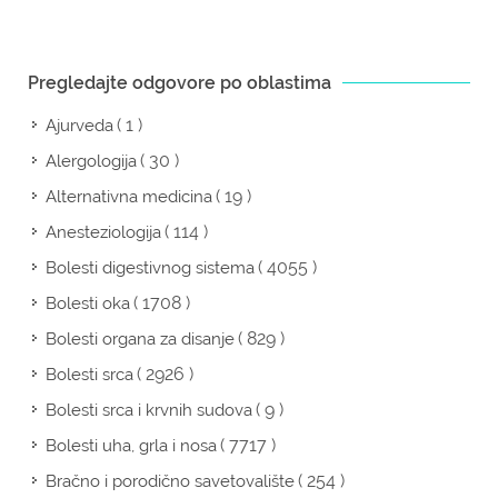
Pregledajte odgovore po oblastima
( 1 )
Ajurveda
( 30 )
Alergologija
( 19 )
Alternativna medicina
( 114 )
Anesteziologija
( 4055 )
Bolesti digestivnog sistema
( 1708 )
Bolesti oka
( 829 )
Bolesti organa za disanje
( 2926 )
Bolesti srca
( 9 )
Bolesti srca i krvnih sudova
( 7717 )
Bolesti uha, grla i nosa
( 254 )
Bračno i porodično savetovalište