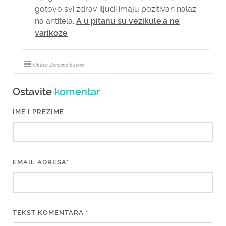
gotovo svi zdrav iljudi imaju pozitivan nalaz
na antitela.
A u pitanu su vezikule.a ne
varikoze
Oblast Zarazne bolesti
Ostavite
komentar
IME I PREZIME
EMAIL ADRESA*
TEKST KOMENTARA *