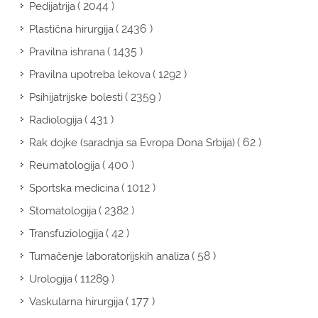
( 2044 )
Pedijatrija
( 2436 )
Plastična hirurgija
( 1435 )
Pravilna ishrana
( 1292 )
Pravilna upotreba lekova
( 2359 )
Psihijatrijske bolesti
( 431 )
Radiologija
( 62 )
Rak dojke (saradnja sa Evropa Dona Srbija)
( 400 )
Reumatologija
( 1012 )
Sportska medicina
( 2382 )
Stomatologija
( 42 )
Transfuziologija
( 58 )
Tumačenje laboratorijskih analiza
( 11289 )
Urologija
( 177 )
Vaskularna hirurgija