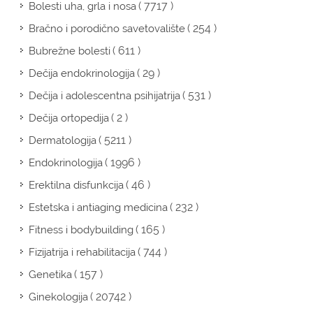
( 7717 )
Bolesti uha, grla i nosa
( 254 )
Bračno i porodično savetovalište
( 611 )
Bubrežne bolesti
( 29 )
Dečija endokrinologija
( 531 )
Dečija i adolescentna psihijatrija
( 2 )
Dečija ortopedija
( 5211 )
Dermatologija
( 1996 )
Endokrinologija
( 46 )
Erektilna disfunkcija
( 232 )
Estetska i antiaging medicina
( 165 )
Fitness i bodybuilding
( 744 )
Fizijatrija i rehabilitacija
( 157 )
Genetika
( 20742 )
Ginekologija