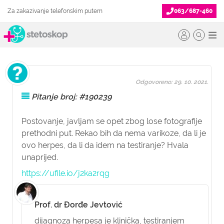
Za zakazivanje telefonskim putem
063/687-460
Odgovoreno: 29. 10. 2021.
Pitanje broj: #190239
Postovanje, javljam se opet zbog lose fotografije
prethodni put. Rekao bih da nema varikoze, da li je
ovo herpes, da li da idem na testiranje? Hvala
unaprijed.
https://ufile.io/j2ka2rqg
Prof. dr Đorđe Jevtović
dijagnoza herpesa je klinička, testiranjem