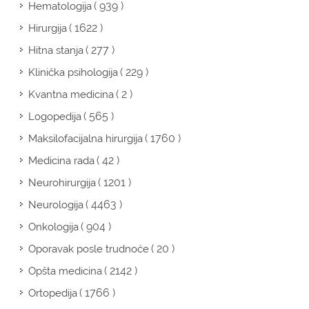
( 939 )
Hematologija
( 1622 )
Hirurgija
( 277 )
Hitna stanja
( 229 )
Klinička psihologija
( 2 )
Kvantna medicina
( 565 )
Logopedija
( 1760 )
Maksilofacijalna hirurgija
( 42 )
Medicina rada
( 1201 )
Neurohirurgija
( 4463 )
Neurologija
( 904 )
Onkologija
( 20 )
Oporavak posle trudnoće
( 2142 )
Opšta medicina
( 1766 )
Ortopedija