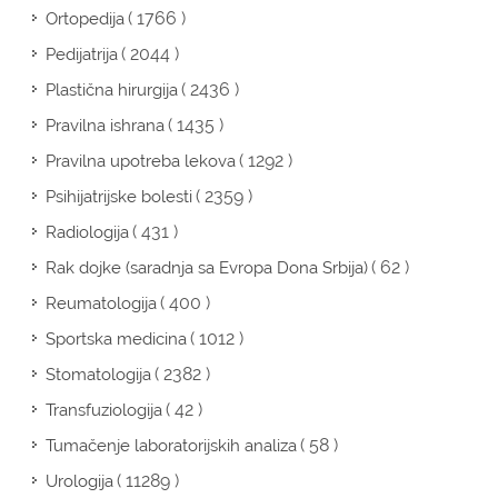
( 1766 )
Ortopedija
( 2044 )
Pedijatrija
( 2436 )
Plastična hirurgija
( 1435 )
Pravilna ishrana
( 1292 )
Pravilna upotreba lekova
( 2359 )
Psihijatrijske bolesti
( 431 )
Radiologija
( 62 )
Rak dojke (saradnja sa Evropa Dona Srbija)
( 400 )
Reumatologija
( 1012 )
Sportska medicina
( 2382 )
Stomatologija
( 42 )
Transfuziologija
( 58 )
Tumačenje laboratorijskih analiza
( 11289 )
Urologija