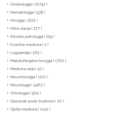
( 20742 )
Ginekologija
( 938 )
Hematologija
( 1622 )
Hirurgija
( 277 )
Hitna stanja
( 229 )
Klinička psihologija
( 2 )
Kvantna medicina
( 565 )
Logopedija
( 1760 )
Maksilofacijalna hirurgija
( 42 )
Medicina rada
( 1201 )
Neurohirurgija
( 4463 )
Neurologija
( 904 )
Onkologija
( 20 )
Oporavak posle trudnoće
( 2142 )
Opšta medicina