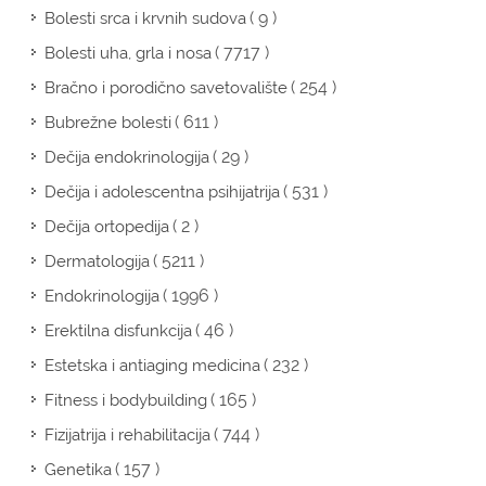
( 9 )
Bolesti srca i krvnih sudova
( 7717 )
Bolesti uha, grla i nosa
( 254 )
Bračno i porodično savetovalište
( 611 )
Bubrežne bolesti
( 29 )
Dečija endokrinologija
( 531 )
Dečija i adolescentna psihijatrija
( 2 )
Dečija ortopedija
( 5211 )
Dermatologija
( 1996 )
Endokrinologija
( 46 )
Erektilna disfunkcija
( 232 )
Estetska i antiaging medicina
( 165 )
Fitness i bodybuilding
( 744 )
Fizijatrija i rehabilitacija
( 157 )
Genetika