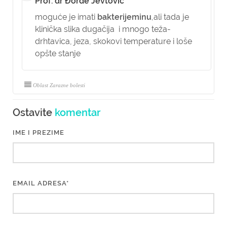
Prof. dr Đorđe Jevtović
moguće je imati
bakterijeminu
,ali tada je
klinička slika dugačija i mnogo teža-
drhtavica, jeza, skokovi temperature i loše
opšte stanje
Oblast Zarazne bolesti
Ostavite
komentar
IME I PREZIME
EMAIL ADRESA*