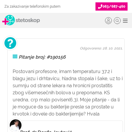
Za zakazivanje telefonskim putem
063/687-460
Odgovoreno: 28. 10. 2021.
Pitanje broj: #190156
Postovani profesore, imam temperaturu 37.2 i
blagu jezu i drhtavicu, hladna stopala i šake, uz to i
sumnju od strane lekara na hronicni prostatitis
zbog višemesečnih bolova u preponama. KS
uredna, crp malo povisen(6,3). Moje pitanje - da li
je moguce da su bakterije presle sa prostate u
krvotok i dovele do bakterijemije? Hvala