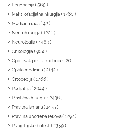
( 565 )
Logopedija
( 1760 )
Maksilofacijalna hirurgija
( 42 )
Medicina rada
( 1201 )
Neurohirurgija
( 4463 )
Neurologija
( 904 )
Onkologija
( 20 )
Oporavak posle trudnoće
( 2142 )
Opšta medicina
( 1766 )
Ortopedija
( 2044 )
Pedijatrija
( 2436 )
Plastična hirurgija
( 1435 )
Pravilna ishrana
( 1292 )
Pravilna upotreba lekova
( 2359 )
Psihijatrijske bolesti