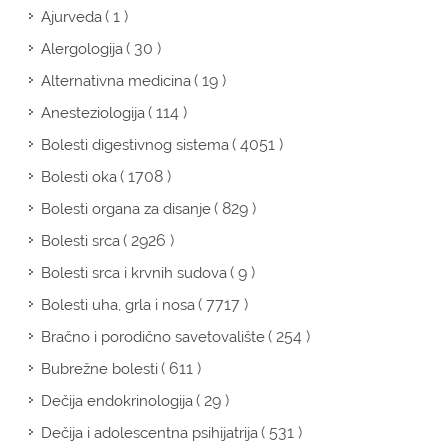
( 1 )
Ajurveda
( 30 )
Alergologija
( 19 )
Alternativna medicina
( 114 )
Anesteziologija
( 4051 )
Bolesti digestivnog sistema
( 1708 )
Bolesti oka
( 829 )
Bolesti organa za disanje
( 2926 )
Bolesti srca
( 9 )
Bolesti srca i krvnih sudova
( 7717 )
Bolesti uha, grla i nosa
( 254 )
Bračno i porodično savetovalište
( 611 )
Bubrežne bolesti
( 29 )
Dečija endokrinologija
( 531 )
Dečija i adolescentna psihijatrija