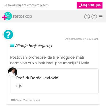
Za zakazivanje telefonskim putem
063/687-460
Odgovoreno: 27. 10. 2021.
Pitanje broj: #190141
Postovani profesore, da li je moguce imati
normalan crp a ipak imati pneumoniju? Hvala
Prof. dr Đorđe Jevtović
nije
Oblast Zarazne bolesti