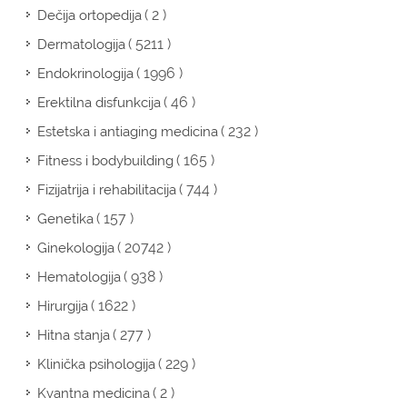
( 2 )
Dečija ortopedija
( 5211 )
Dermatologija
( 1996 )
Endokrinologija
( 46 )
Erektilna disfunkcija
( 232 )
Estetska i antiaging medicina
( 165 )
Fitness i bodybuilding
( 744 )
Fizijatrija i rehabilitacija
( 157 )
Genetika
( 20742 )
Ginekologija
( 938 )
Hematologija
( 1622 )
Hirurgija
( 277 )
Hitna stanja
( 229 )
Klinička psihologija
( 2 )
Kvantna medicina