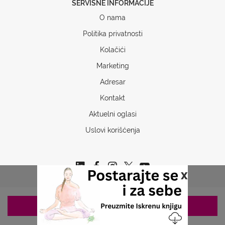
SERVISNE INFORMACIJE
O nama
Politika privatnosti
Kolačići
Marketing
Adresar
Kontakt
Aktuelni oglasi
Uslovi korišćenja
x
ZAKAZIVANJE 063/687-460
Copyrights © 2026 Sva prava www.stetoskop.info