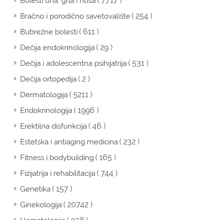
( 7717 )
Bolesti uha, grla i nosa
( 254 )
Bračno i porodično savetovalište
( 611 )
Bubrežne bolesti
( 29 )
Dečija endokrinologija
( 531 )
Dečija i adolescentna psihijatrija
( 2 )
Dečija ortopedija
( 5211 )
Dermatologija
( 1996 )
Endokrinologija
( 46 )
Erektilna disfunkcija
( 232 )
Estetska i antiaging medicina
( 165 )
Fitness i bodybuilding
( 744 )
Fizijatrija i rehabilitacija
( 157 )
Genetika
( 20742 )
Ginekologija