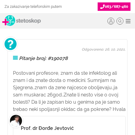
Za zakazivanje telefonskim putem
063/687-460
Odgovoreno: 26. 10. 2021.
Pitanje broj: #190078
Postovani profesore, znam da ste infektolog ali
znam i da znate dosta o medicini. Sumnjam na
Sjegrena..znam da zene najcesce oboljevaju..ja
sam muskarac 26god..Znate li nesto vise o ovoj
bolesti? Da li je zapisan bio u genima pa je samo
trebao neki spoljasnji okidac da ga pokrene? Hvala
Prof. dr Đorđe Jevtović