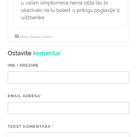
u vašim simptomima nema ništa što bi
ukazivalo na tu bolest. u prilogu poglavlje iz
udžbenika
Oblast Zarazne bolesti
Ostavite
komentar
IME I PREZIME
EMAIL ADRESA*
TEKST KOMENTARA *