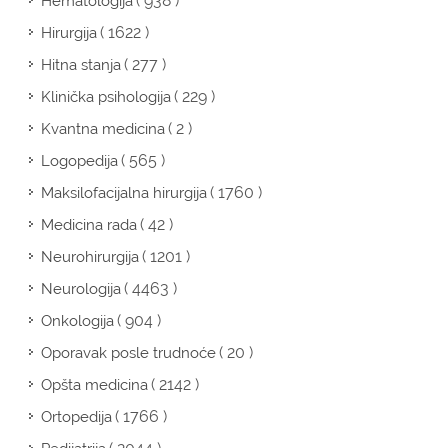
( 938 )
Hematologija
( 1622 )
Hirurgija
( 277 )
Hitna stanja
( 229 )
Klinička psihologija
( 2 )
Kvantna medicina
( 565 )
Logopedija
( 1760 )
Maksilofacijalna hirurgija
( 42 )
Medicina rada
( 1201 )
Neurohirurgija
( 4463 )
Neurologija
( 904 )
Onkologija
( 20 )
Oporavak posle trudnoće
( 2142 )
Opšta medicina
( 1766 )
Ortopedija