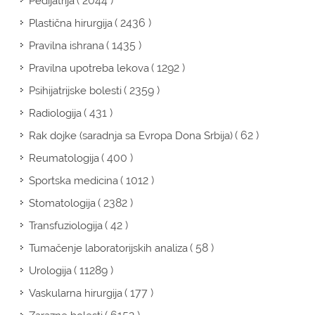
( 2044 )
Pedijatrija
( 2436 )
Plastična hirurgija
( 1435 )
Pravilna ishrana
( 1292 )
Pravilna upotreba lekova
( 2359 )
Psihijatrijske bolesti
( 431 )
Radiologija
( 62 )
Rak dojke (saradnja sa Evropa Dona Srbija)
( 400 )
Reumatologija
( 1012 )
Sportska medicina
( 2382 )
Stomatologija
( 42 )
Transfuziologija
( 58 )
Tumačenje laboratorijskih analiza
( 11289 )
Urologija
( 177 )
Vaskularna hirurgija