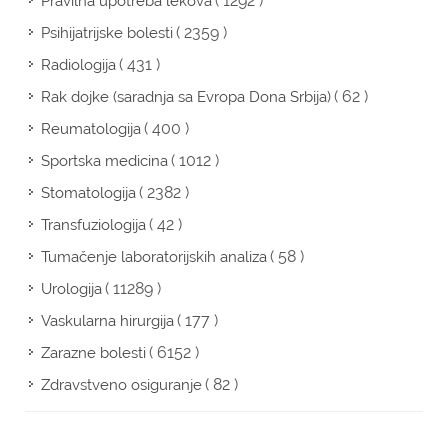
( 1292 )
Pravilna upotreba lekova
( 2359 )
Psihijatrijske bolesti
( 431 )
Radiologija
( 62 )
Rak dojke (saradnja sa Evropa Dona Srbija)
( 400 )
Reumatologija
( 1012 )
Sportska medicina
( 2382 )
Stomatologija
( 42 )
Transfuziologija
( 58 )
Tumačenje laboratorijskih analiza
( 11289 )
Urologija
( 177 )
Vaskularna hirurgija
( 6152 )
Zarazne bolesti
( 82 )
Zdravstveno osiguranje