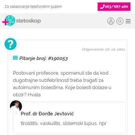
Za zakazivanje telefonskim putem
063/687-460
Odgovoreno: 26. 10. 2021.
Pitanje broj: #190053
Postovani profesore, spomenuli ste da kod
dugotrajne subfebrilnosti treba tragati za
autoimunim bolestima. Koje bolesti dolaze u
obzir? Hvala
Prof. dr Đorđe Jevtović
tiroiditis, vaskulitis, sistemski lupus, npr