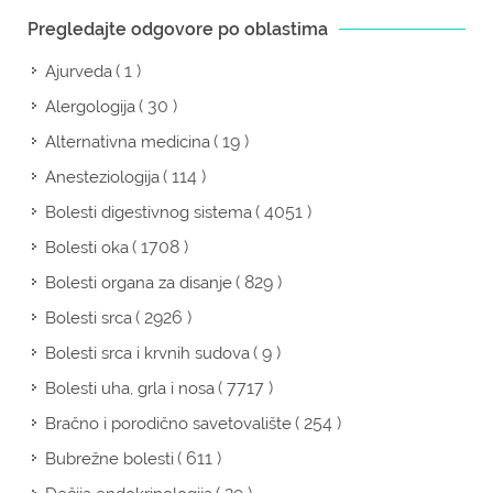
Pregledajte odgovore po oblastima
( 1 )
Ajurveda
( 30 )
Alergologija
( 19 )
Alternativna medicina
( 114 )
Anesteziologija
( 4051 )
Bolesti digestivnog sistema
( 1708 )
Bolesti oka
( 829 )
Bolesti organa za disanje
( 2926 )
Bolesti srca
( 9 )
Bolesti srca i krvnih sudova
( 7717 )
Bolesti uha, grla i nosa
( 254 )
Bračno i porodično savetovalište
( 611 )
Bubrežne bolesti