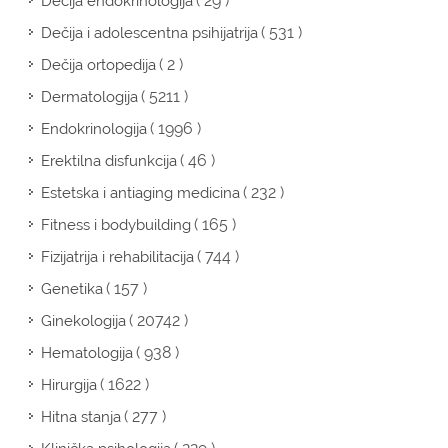
( 29 )
Dečija endokrinologija
( 531 )
Dečija i adolescentna psihijatrija
( 2 )
Dečija ortopedija
( 5211 )
Dermatologija
( 1996 )
Endokrinologija
( 46 )
Erektilna disfunkcija
( 232 )
Estetska i antiaging medicina
( 165 )
Fitness i bodybuilding
( 744 )
Fizijatrija i rehabilitacija
( 157 )
Genetika
( 20742 )
Ginekologija
( 938 )
Hematologija
( 1622 )
Hirurgija
( 277 )
Hitna stanja