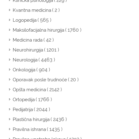
( 229 )
Klinička psihologija
( 2 )
Kvantna medicina
( 565 )
Logopedija
( 1760 )
Maksilofacijalna hirurgija
( 42 )
Medicina rada
( 1201 )
Neurohirurgija
( 4463 )
Neurologija
( 904 )
Onkologija
( 20 )
Oporavak posle trudnoće
( 2142 )
Opšta medicina
( 1766 )
Ortopedija
( 2044 )
Pedijatrija
( 2436 )
Plastična hirurgija
( 1435 )
Pravilna ishrana