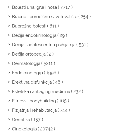
( 7717 )
Bolesti uha, grla i nosa
( 254 )
Bračno i porodično savetovalište
( 611 )
Bubrežne bolesti
( 29 )
Dečija endokrinologija
( 531 )
Dečija i adolescentna psihijatrija
( 2 )
Dečija ortopedija
( 5211 )
Dermatologija
( 1996 )
Endokrinologija
( 46 )
Erektilna disfunkcija
( 232 )
Estetska i antiaging medicina
( 165 )
Fitness i bodybuilding
( 744 )
Fizijatrija i rehabilitacija
( 157 )
Genetika
( 20742 )
Ginekologija