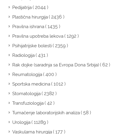
( 2044 )
Pedijatrija
( 2436 )
Plastična hirurgija
( 1435 )
Pravilna ishrana
( 1292 )
Pravilna upotreba lekova
( 2359 )
Psihijatrijske bolesti
( 431 )
Radiologija
( 62 )
Rak dojke (saradnja sa Evropa Dona Srbija)
( 400 )
Reumatologija
( 1012 )
Sportska medicina
( 2382 )
Stomatologija
( 42 )
Transfuziologija
( 58 )
Tumačenje laboratorijskih analiza
( 11289 )
Urologija
( 177 )
Vaskularna hirurgija