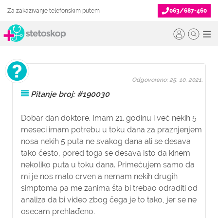
Za zakazivanje telefonskim putem
063/687-460
Odgovoreno: 25. 10. 2021.
Pitanje broj: #190030
Dobar dan doktore. Imam 21. godinu i već nekih 5
meseci imam potrebu u toku dana za praznjenjem
nosa nekih 5 puta ne svakog dana ali se desava
tako često, pored toga se desava isto da kinem
nekoliko puta u toku dana. Primećujem samo da
mi je nos malo crven a nemam nekih drugih
simptoma pa me zanima šta bi trebao odraditi od
analiza da bi video zbog čega je to tako, jer se ne
osecam prehlađeno.