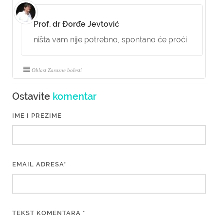
Prof. dr Đorđe Jevtović
ništa vam nije potrebno, spontano će proći
Oblast Zarazne bolesti
Ostavite
komentar
IME I PREZIME
EMAIL ADRESA*
TEKST KOMENTARA *