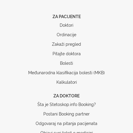
ZA PACIJENTE
Doktori
Ordinacije
Zakaži pregled
Pitajte doktora
Bolesti
Međunarodna klasifikacija bolesti (MKB)
Kalkulatori
ZA DOKTORE
Šta je Stetoskop.info Booking?
Postani Booking partner
Odgovaraj na pitanja pacijenata
Objavi svoj tekst o medicini