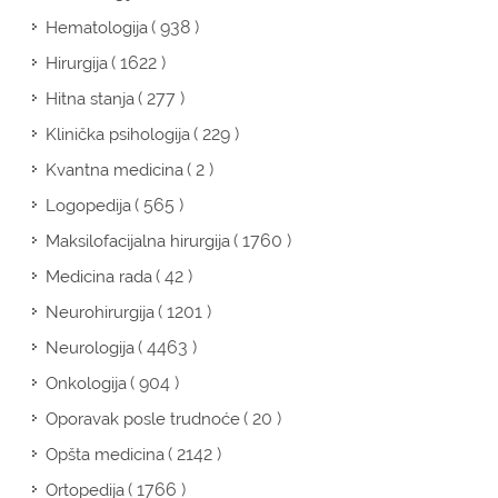
( 938 )
Hematologija
( 1622 )
Hirurgija
( 277 )
Hitna stanja
( 229 )
Klinička psihologija
( 2 )
Kvantna medicina
( 565 )
Logopedija
( 1760 )
Maksilofacijalna hirurgija
( 42 )
Medicina rada
( 1201 )
Neurohirurgija
( 4463 )
Neurologija
( 904 )
Onkologija
( 20 )
Oporavak posle trudnoće
( 2142 )
Opšta medicina
( 1766 )
Ortopedija