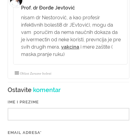
Prof. dr Đorđe Jevtović
nisam dr Nestorović, a kao profesir
infektivnih bolesti8 dr JEvtović), mogu da
vam poručim da nema naučnih dokaza da
je ivermectin od neke koristi, prevncija je pre
svih drugih mera.
vakcina
i mere zaštite (
maska,pranje ruku)
Oblast Zarazne bolesti
Ostavite
komentar
IME I PREZIME
EMAIL ADRESA*