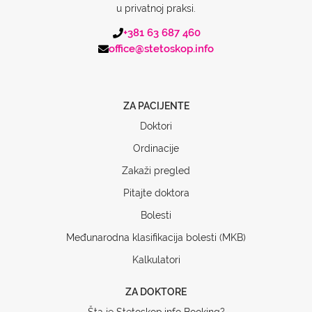
u privatnoj praksi.
+381 63 687 460
office@stetoskop.info
ZA PACIJENTE
Doktori
Ordinacije
Zakaži pregled
Pitajte doktora
Bolesti
Međunarodna klasifikacija bolesti (MKB)
Kalkulatori
ZA DOKTORE
Šta je Stetoskop.info Booking?