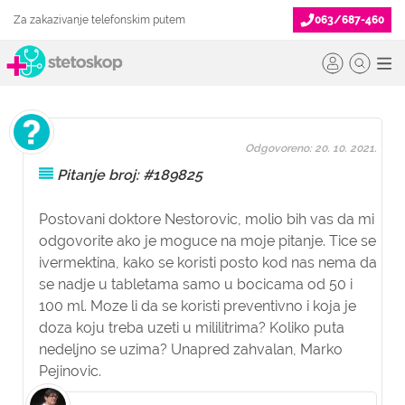
Za zakazivanje telefonskim putem
063/687-460
Odgovoreno: 20. 10. 2021.
Pitanje broj: #189825
Postovani doktore Nestorovic, molio bih vas da mi
odgovorite ako je moguce na moje pitanje. Tice se
ivermektina, kako se koristi posto kod nas nema da
se nadje u tabletama samo u bocicama od 50 i
100 ml. Moze li da se koristi preventivno i koja je
doza koju treba uzeti u mililitrima? Koliko puta
nedeljno se uzima? Unapred zahvalan, Marko
Pejinovic.