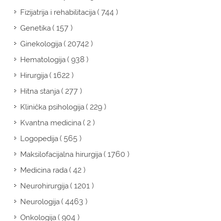
( 744 )
Fizijatrija i rehabilitacija
( 157 )
Genetika
( 20742 )
Ginekologija
( 938 )
Hematologija
( 1622 )
Hirurgija
( 277 )
Hitna stanja
( 229 )
Klinička psihologija
( 2 )
Kvantna medicina
( 565 )
Logopedija
( 1760 )
Maksilofacijalna hirurgija
( 42 )
Medicina rada
( 1201 )
Neurohirurgija
( 4463 )
Neurologija
( 904 )
Onkologija