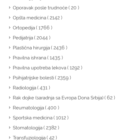
( 20 )
Oporavak posle trudnoće
( 2142 )
Opšta medicina
( 1766 )
Ortopedija
( 2044 )
Pedijatrija
( 2436 )
Plastična hirurgija
( 1435 )
Pravilna ishrana
( 1292 )
Pravilna upotreba lekova
( 2359 )
Psihijatrijske bolesti
( 431 )
Radiologija
( 62 )
Rak dojke (saradnja sa Evropa Dona Srbija)
( 400 )
Reumatologija
( 1012 )
Sportska medicina
( 2382 )
Stomatologija
( 42 )
Transfuziologija