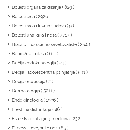
( 829 )
Bolesti organa za disanje
( 2926 )
Bolesti srca
( 9 )
Bolesti srca i krvnih sudova
( 7717 )
Bolesti uha, grla i nosa
( 254 )
Bračno i porodično savetovalište
( 611 )
Bubrežne bolesti
( 29 )
Dečija endokrinologija
( 531 )
Dečija i adolescentna psihijatrija
( 2 )
Dečija ortopedija
( 5211 )
Dermatologija
( 1996 )
Endokrinologija
( 46 )
Erektilna disfunkcija
( 232 )
Estetska i antiaging medicina
( 165 )
Fitness i bodybuilding