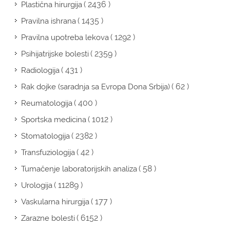
( 2436 )
Plastična hirurgija
( 1435 )
Pravilna ishrana
( 1292 )
Pravilna upotreba lekova
( 2359 )
Psihijatrijske bolesti
( 431 )
Radiologija
( 62 )
Rak dojke (saradnja sa Evropa Dona Srbija)
( 400 )
Reumatologija
( 1012 )
Sportska medicina
( 2382 )
Stomatologija
( 42 )
Transfuziologija
( 58 )
Tumačenje laboratorijskih analiza
( 11289 )
Urologija
( 177 )
Vaskularna hirurgija
( 6152 )
Zarazne bolesti