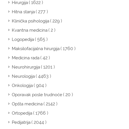
( 1622 )
Hirurgija
( 277 )
Hitna stanja
( 229 )
Klinička psihologija
( 2 )
Kvantna medicina
( 565 )
Logopedija
( 1760 )
Maksilofacijalna hirurgija
( 42 )
Medicina rada
( 1201 )
Neurohirurgija
( 4463 )
Neurologija
( 904 )
Onkologija
( 20 )
Oporavak posle trudnoće
( 2142 )
Opšta medicina
( 1766 )
Ortopedija
( 2044 )
Pedijatrija