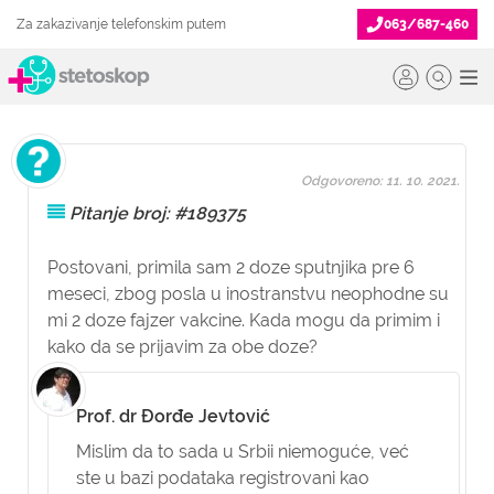
Za zakazivanje telefonskim putem
063/687-460
Odgovoreno: 11. 10. 2021.
Pitanje broj: #189375
Postovani, primila sam 2 doze sputnjika pre 6
meseci, zbog posla u inostranstvu neophodne su
mi 2 doze fajzer vakcine. Kada mogu da primim i
kako da se prijavim za obe doze?
Prof. dr Đorđe Jevtović
Mislim da to sada u Srbii niemoguće, već
ste u bazi podataka registrovani kao