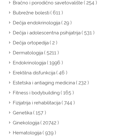
( 254 )
Bračno i porodično savetovalište
( 611 )
Bubrežne bolesti
( 29 )
Dečija endokrinologija
( 531 )
Dečija i adolescentna psihijatrija
( 2 )
Dečija ortopedija
( 5211 )
Dermatologija
( 1996 )
Endokrinologija
( 46 )
Erektilna disfunkcija
( 232 )
Estetska i antiaging medicina
( 165 )
Fitness i bodybuilding
( 744 )
Fizijatrija i rehabilitacija
( 157 )
Genetika
( 20742 )
Ginekologija
( 939 )
Hematologija