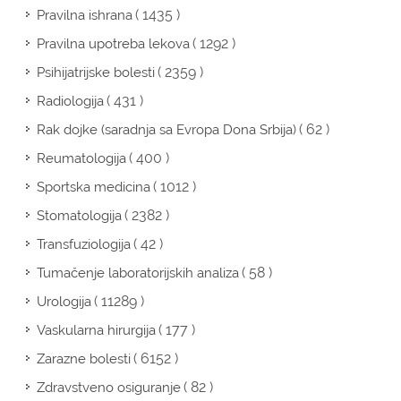
( 1435 )
Pravilna ishrana
( 1292 )
Pravilna upotreba lekova
( 2359 )
Psihijatrijske bolesti
( 431 )
Radiologija
( 62 )
Rak dojke (saradnja sa Evropa Dona Srbija)
( 400 )
Reumatologija
( 1012 )
Sportska medicina
( 2382 )
Stomatologija
( 42 )
Transfuziologija
( 58 )
Tumačenje laboratorijskih analiza
( 11289 )
Urologija
( 177 )
Vaskularna hirurgija
( 6152 )
Zarazne bolesti
( 82 )
Zdravstveno osiguranje