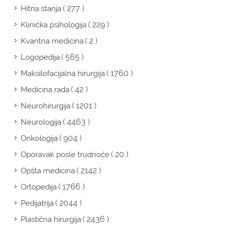
( 277 )
Hitna stanja
( 229 )
Klinička psihologija
( 2 )
Kvantna medicina
( 565 )
Logopedija
( 1760 )
Maksilofacijalna hirurgija
( 42 )
Medicina rada
( 1201 )
Neurohirurgija
( 4463 )
Neurologija
( 904 )
Onkologija
( 20 )
Oporavak posle trudnoće
( 2142 )
Opšta medicina
( 1766 )
Ortopedija
( 2044 )
Pedijatrija
( 2436 )
Plastična hirurgija