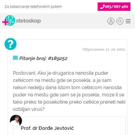
Za zakazivanje telefonskim putem
063/687-460
Odgovoreno: 11. 10. 2021.
Pitanje broj: #189252
Postovani, Ako je drugarica nanosila puder
cetkicom na mestu gde se posekla, a ja sam
nakon nedelju dana istom tom cetkicom nanosila
puder na mestu gde sam se ja posekla, moze li se
tako preko te posekotine preko cetkice preneti neki
ozbiljan virus?
Prof. dr Đorđe Jevtović