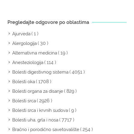
Pregledajte odgovore po oblastima
( 1 )
Ajurveda
( 30 )
Alergologija
( 19 )
Alternativna medicina
( 114 )
Anesteziologija
( 4051 )
Bolesti digestivnog sistema
( 1708 )
Bolesti oka
( 829 )
Bolesti organa za disanje
( 2926 )
Bolesti srca
( 9 )
Bolesti srca i krvnih sudova
( 7717 )
Bolesti uha, grla i nosa
( 254 )
Bračno i porodično savetovalište