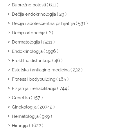
( 611 )
Bubrežne bolesti
( 29 )
Dečija endokrinologija
( 531 )
Dečija i adolescentna psihijatrija
( 2 )
Dečija ortopedija
( 5211 )
Dermatologija
( 1996 )
Endokrinologija
( 46 )
Erektilna disfunkcija
( 232 )
Estetska i antiaging medicina
( 165 )
Fitness i bodybuilding
( 744 )
Fizijatrija i rehabilitacija
( 157 )
Genetika
( 20742 )
Ginekologija
( 939 )
Hematologija
( 1622 )
Hirurgija