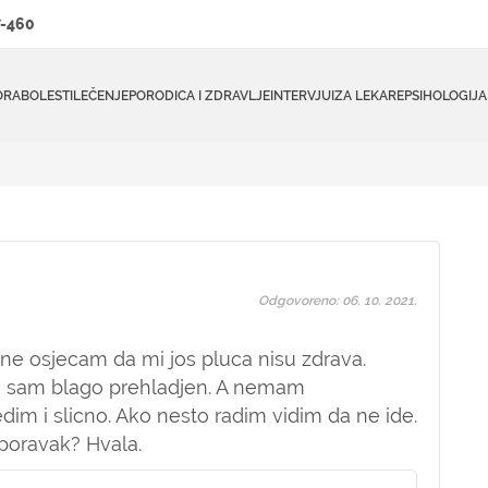
-460
ORA
BOLESTI
LEČENJE
PORODICA I ZDRAVLJE
INTERVJUI
ZA LEKARE
PSIHOLOGIJA
Odgovoreno: 06. 10. 2021.
ne osjecam da mi jos pluca nisu zdrava.
da sam blago prehladjen. A nemam
dim i slicno. Ako nesto radim vidim da ne ide.
 oporavak? Hvala.