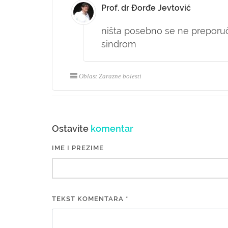
Prof. dr Đorđe Jevtović
ništa posebno se ne preporuč
sindrom
Oblast Zarazne bolesti
Ostavite
komentar
IME I PREZIME
TEKST KOMENTARA *