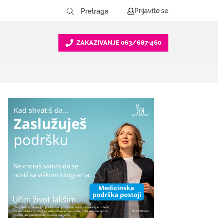
Prijavite se
ZAKAZIVANJE
063/687-460