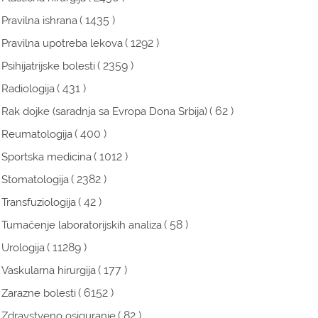
( 1435 )
Pravilna ishrana
( 1292 )
Pravilna upotreba lekova
( 2359 )
Psihijatrijske bolesti
( 431 )
Radiologija
( 62 )
Rak dojke (saradnja sa Evropa Dona Srbija)
( 400 )
Reumatologija
( 1012 )
Sportska medicina
( 2382 )
Stomatologija
( 42 )
Transfuziologija
( 58 )
Tumačenje laboratorijskih analiza
( 11289 )
Urologija
( 177 )
Vaskularna hirurgija
( 6152 )
Zarazne bolesti
( 82 )
Zdravstveno osiguranje