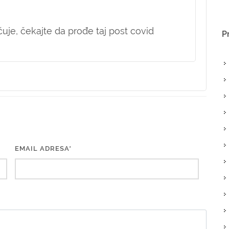
uje, čekajte da prođe taj post covid
P
EMAIL ADRESA*