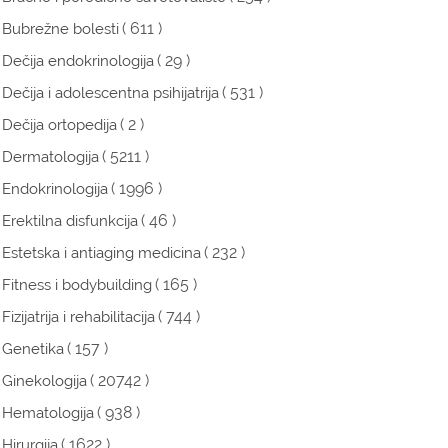
( 611 )
Bubrežne bolesti
( 29 )
Dečija endokrinologija
( 531 )
Dečija i adolescentna psihijatrija
( 2 )
Dečija ortopedija
( 5211 )
Dermatologija
( 1996 )
Endokrinologija
( 46 )
Erektilna disfunkcija
( 232 )
Estetska i antiaging medicina
( 165 )
Fitness i bodybuilding
( 744 )
Fizijatrija i rehabilitacija
( 157 )
Genetika
( 20742 )
Ginekologija
( 938 )
Hematologija
( 1622 )
Hirurgija