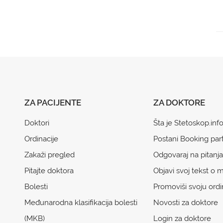
ZA PACIJENTE
ZA DOKTORE
Doktori
Šta je Stetoskop.inf
Ordinacije
Postani Booking par
Zakaži pregled
Odgovaraj na pitanja
Pitajte doktora
Objavi svoj tekst o m
Bolesti
Promoviši svoju ordi
Međunarodna klasifikacija bolesti
Novosti za doktore
(MKB)
Login za doktore