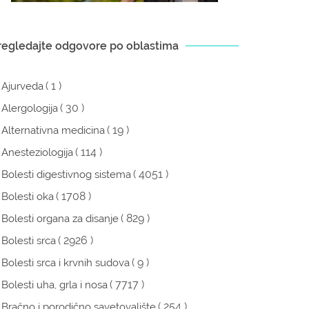
regledajte odgovore po oblastima
( 1 )
Ajurveda
( 30 )
Alergologija
( 19 )
Alternativna medicina
( 114 )
Anesteziologija
( 4051 )
Bolesti digestivnog sistema
( 1708 )
Bolesti oka
( 829 )
Bolesti organa za disanje
( 2926 )
Bolesti srca
( 9 )
Bolesti srca i krvnih sudova
( 7717 )
Bolesti uha, grla i nosa
( 254 )
Bračno i porodično savetovalište