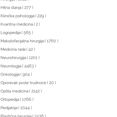
( 277 )
Hitna stanja
( 229 )
Klinička psihologija
( 2 )
Kvantna medicina
( 565 )
Logopedija
( 1760 )
Maksilofacijalna hirurgija
( 42 )
Medicina rada
( 1201 )
Neurohirurgija
( 4463 )
Neurologija
( 904 )
Onkologija
( 20 )
Oporavak posle trudnoće
( 2142 )
Opšta medicina
( 1766 )
Ortopedija
( 2044 )
Pedijatrija
( 2436 )
Plastična hirurgija