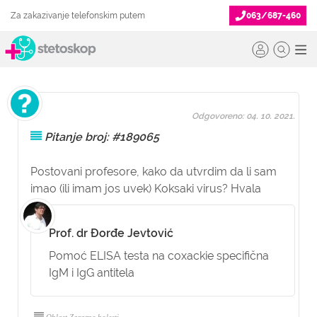
Za zakazivanje telefonskim putem
063/687-460
Odgovoreno: 04. 10. 2021.
Pitanje broj: #189065
Postovani profesore, kako da utvrdim da li sam
imao (ili imam jos uvek) Koksaki virus? Hvala
Prof. dr Đorđe Jevtović
Pomoć ELISA testa na coxackie specifična
IgM i IgG antitela