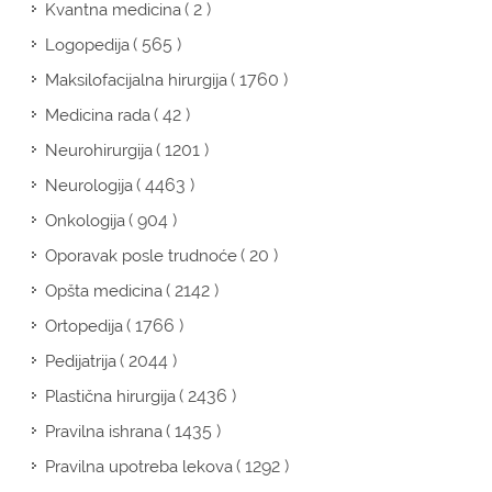
( 2 )
Kvantna medicina
( 565 )
Logopedija
( 1760 )
Maksilofacijalna hirurgija
( 42 )
Medicina rada
( 1201 )
Neurohirurgija
( 4463 )
Neurologija
( 904 )
Onkologija
( 20 )
Oporavak posle trudnoće
( 2142 )
Opšta medicina
( 1766 )
Ortopedija
( 2044 )
Pedijatrija
( 2436 )
Plastična hirurgija
( 1435 )
Pravilna ishrana
( 1292 )
Pravilna upotreba lekova