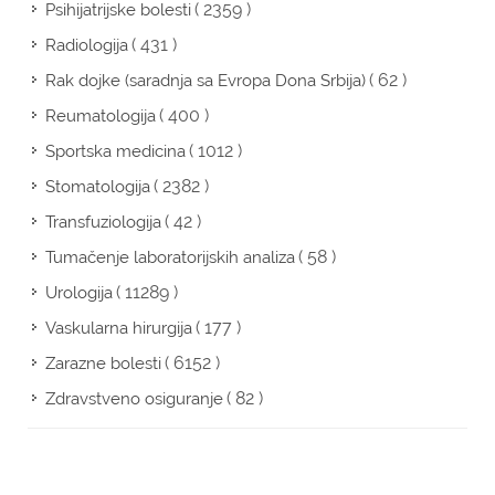
( 2359 )
Psihijatrijske bolesti
( 431 )
Radiologija
( 62 )
Rak dojke (saradnja sa Evropa Dona Srbija)
( 400 )
Reumatologija
( 1012 )
Sportska medicina
( 2382 )
Stomatologija
( 42 )
Transfuziologija
( 58 )
Tumačenje laboratorijskih analiza
( 11289 )
Urologija
( 177 )
Vaskularna hirurgija
( 6152 )
Zarazne bolesti
( 82 )
Zdravstveno osiguranje