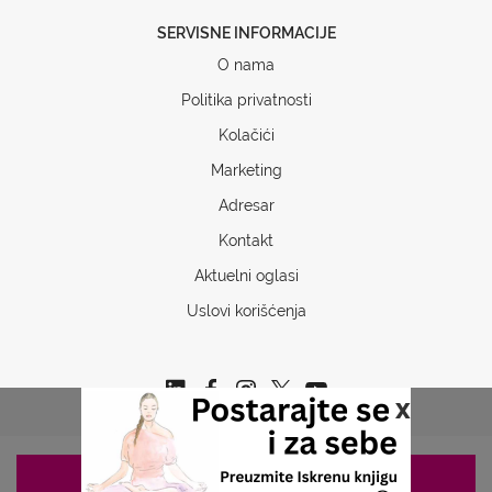
SERVISNE INFORMACIJE
O nama
Politika privatnosti
Kolačići
Marketing
Adresar
Kontakt
Aktuelni oglasi
Uslovi korišćenja
x
ZAKAZIVANJE 063/687-460
Copyrights © 2026 Sva prava www.stetoskop.info