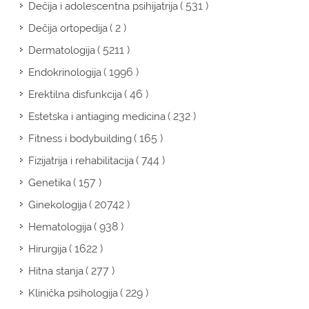
( 531 )
Dečija i adolescentna psihijatrija
( 2 )
Dečija ortopedija
( 5211 )
Dermatologija
( 1996 )
Endokrinologija
( 46 )
Erektilna disfunkcija
( 232 )
Estetska i antiaging medicina
( 165 )
Fitness i bodybuilding
( 744 )
Fizijatrija i rehabilitacija
( 157 )
Genetika
( 20742 )
Ginekologija
( 938 )
Hematologija
( 1622 )
Hirurgija
( 277 )
Hitna stanja
( 229 )
Klinička psihologija