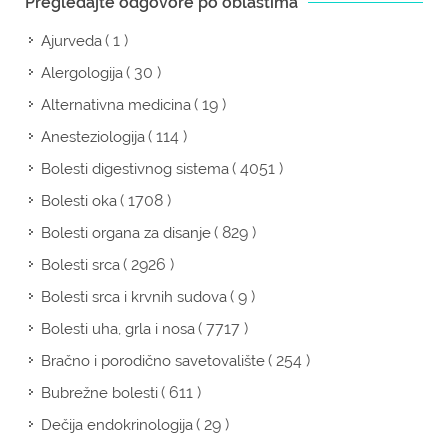
Pregledajte odgovore po oblastima
( 1 )
Ajurveda
( 30 )
Alergologija
( 19 )
Alternativna medicina
( 114 )
Anesteziologija
( 4051 )
Bolesti digestivnog sistema
( 1708 )
Bolesti oka
( 829 )
Bolesti organa za disanje
( 2926 )
Bolesti srca
( 9 )
Bolesti srca i krvnih sudova
( 7717 )
Bolesti uha, grla i nosa
( 254 )
Bračno i porodično savetovalište
( 611 )
Bubrežne bolesti
( 29 )
Dečija endokrinologija